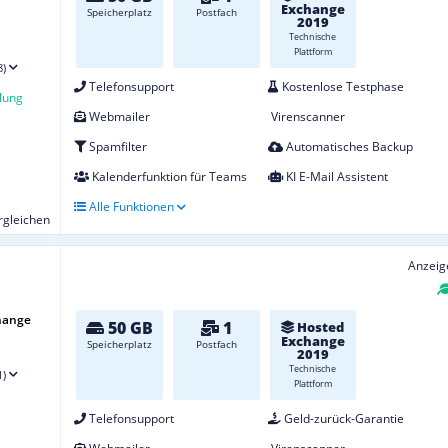
Exchange
Speicherplatz
Postfach
2019
Technische
Plattform
8)
Telefonsupport
Kostenlose Testphase
lung
Webmailer
Virenscanner
Spamfilter
Automatisches Backup
Kalenderfunktion für Teams
KI E-Mail Assistent
Alle Funktionen
ergleichen
Anzeig
hange
50 GB
1
Hosted
Exchange
Speicherplatz
Postfach
2019
Technische
1)
Plattform
Telefonsupport
Geld-zurück-Garantie