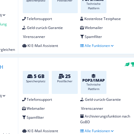
Speicherplatz
Postfächer
Technische
Plattform
8)
Telefonsupport
Kostenlose Testphase
lung
Geld-zurück-Garantie
Webmailer
Virenscanner
Spamfilter
KI E-Mail Assistent
Alle Funktionen
ergleichen
5 GB
25
POP3/IMAP
Speicherplatz
Postfächer
Technische
Plattform
8)
Telefonsupport
Geld-zurück-Garantie
Webmailer
Virenscanner
Archivierungsfunktion nach
Spamfilter
GoBD
KI E-Mail Assistent
Alle Funktionen