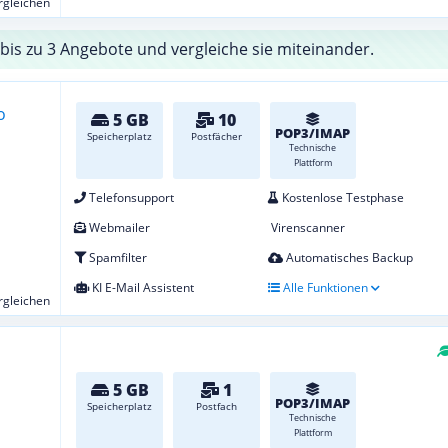
ergleichen
bis zu 3 Angebote und vergleiche sie miteinander.
5 GB
10
POP3/IMAP
Speicherplatz
Postfächer
Technische
Plattform
Telefonsupport
Kostenlose Testphase
Webmailer
Virenscanner
Spamfilter
Automatisches Backup
KI E-Mail Assistent
Alle Funktionen
ergleichen
5 GB
1
POP3/IMAP
Speicherplatz
Postfach
Technische
Plattform