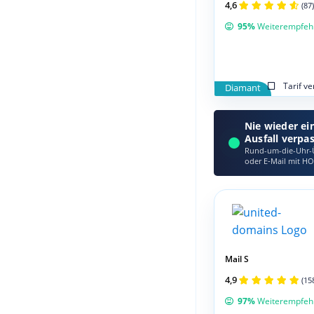
4,6
(87)
95%
Weiterempfeh
Tarif v
Diamant
Nie wieder ei
Ausfall verpa
Rund-um-die-Uhr-Ü
oder E‑Mail mit HO
Mail S
4,9
(15
97%
Weiterempfeh