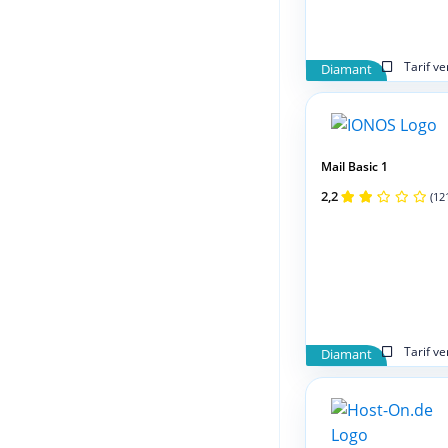
Tarif v
Diamant
Mail Basic 1
2,2
(12
Tarif v
Diamant