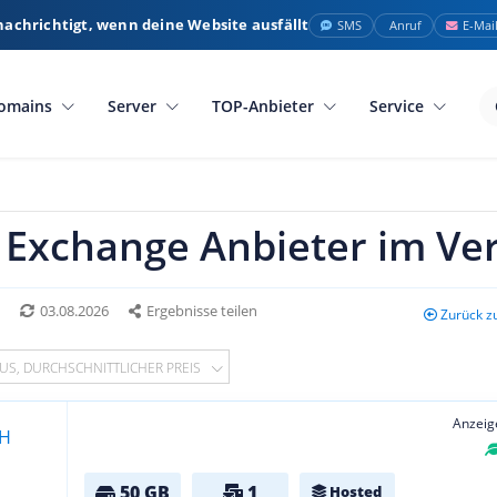
nachrichtigt, wenn deine Website ausfällt
SMS
Anruf
E-Mai
omains
Server
TOP-Anbieter
Service
 Exchange Anbieter im Ver
*
03.08.2026
Ergebnisse teilen
Zurück z
US, DURCHSCHNITTLICHER PREIS
Anzeig
50 GB
1
Hosted