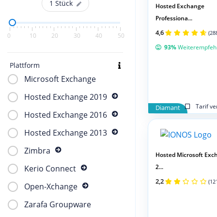
1
Stück
Hosted Exchange
Professiona...
4,6
(28
0
10
20
30
40
50
93%
Weiterempfeh
Plattform
Microsoft Exchange
Hosted Exchange 2019
Tarif v
Diamant
Hosted Exchange 2016
Hosted Exchange 2013
Zimbra
Hosted Microsoft Exc
2...
Kerio Connect
2,2
(12
Open-Xchange
Zarafa Groupware