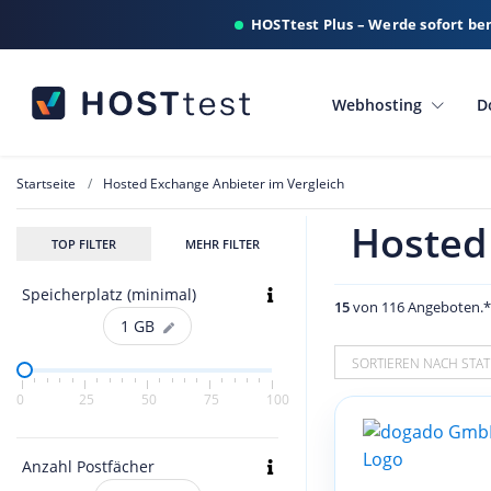
HOSTtest Plus – Werde sofort be
Webhosting
D
Startseite
Hosted Exchange Anbieter im Vergleich
Hosted
TOP FILTER
MEHR FILTER
Speicherplatz (minimal)
15
von 116 Angeboten.
1
GB
SORTIEREN NACH STAT
0
25
50
75
100
Anzahl Postfächer