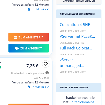
externen Bewertungen
Vertragslaufzeit: 12 Monate
Tarifdetails
AKTUELLE AUSSCHREIBUNGEN
Colocation 4-5HE
VOR KURZEM BEENDET
VServer mit PLESK...
*
ZUM ANBIETER
VOR KURZEM BEENDET
Full Rack Colocat...
ZUM ANGEBOT
VOR KURZEM BEENDET
vServer
e
7,25 €
unmanaged...
VOR KURZEM BEENDET
Durchschnittspreis pro Monat
10,00 €/Monat
Vertragslaufzeit: 12 Monate
Tarifdetails
NEUESTE BEWERTUNGEN
schaukelnohneende
hat
united-domains