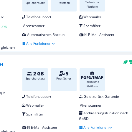
Technische
Speicherplatz
Postfach
Plattform
Telefonsupport
Webmailer
Virenscanner
Spamfilter
lung
Automatisches Backup
KI E-Mail Assistent
Alle Funktionen
ergleichen
2 GB
5
POP3/IMAP
Speicherplatz
Postfächer
Technische
Plattform
8)
Telefonsupport
Geld-zurück-Garantie
Webmailer
Virenscanner
Archivierungsfunktion nach
Spamfilter
GoBD
KI E-Mail Assistent
Alle Funktionen
ergleichen