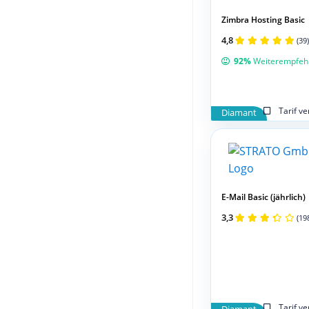
Zimbra Hosting Basic
4,8
(39)
92%
Weiterempfeh
Tarif v
Diamant
E-Mail Basic (jährlich)
3,3
(19
Tarif v