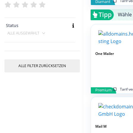
Tarif v
Diamant
Tipp
Wähle 
Status
ALLE AUSGEWÄHLT
One Mailer
ALLE FILTER ZURÜCKSETZEN
Tarif v
Premium
Mail M