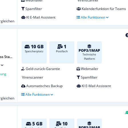
Webmailer
Virenscanner
Spamfilter
Kalenderfunktion für Teams
KI E-Mail Assistent
Alle Funktionen
ergleichen
10 GB
1
POP3/IMAP
Speicherplatz
Postfach
Technische
s Sta...
Plattform
Geld-zurück-Garantie
Webmailer
lung
Virenscanner
Spamfilter
Automatisches Backup
KI E-Mail Assistent
Alle Funktionen
ergleichen
5 GB
10
POP3/IMAP