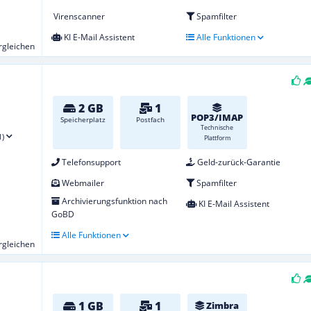
Virenscanner
Spamfilter
KI E-Mail Assistent
Alle Funktionen
ergleichen
2 GB
1
POP3/IMAP
Speicherplatz
Postfach
Technische
1)
Plattform
Telefonsupport
Geld-zurück-Garantie
Webmailer
Spamfilter
Archivierungsfunktion nach
KI E-Mail Assistent
GoBD
Alle Funktionen
ergleichen
1 GB
1
Zimbra