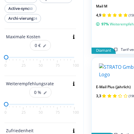
Mail M
Active-sync
60
4,9
(15
Archi-vierung
24
97%
Weiterempfeh
Maximale Kosten
0
€
Tarif v
Diamant
0
25
50
75
100
Weiterempfehlungsrate
E-Mail Plus (jährlich)
0
%
3,3
(19
0
25
50
75
100
Zufriedenheit