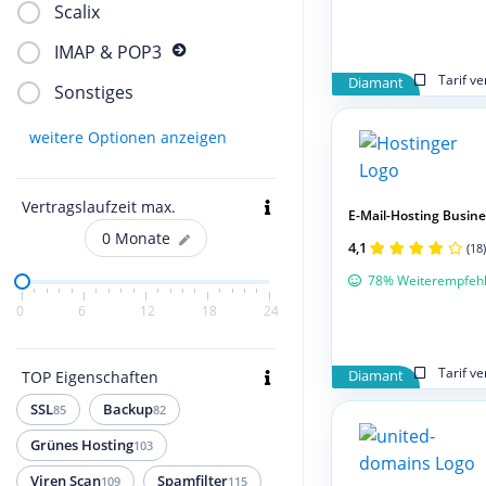
Scalix
IMAP & POP3
Tarif v
Diamant
Sonstiges
weitere Optionen anzeigen
Vertragslaufzeit max.
E-Mail-Hosting Busines
0
Monate
4,1
(18)
78% Weiterempfeh
0
6
12
18
24
Tarif v
TOP Eigenschaften
Diamant
SSL
Backup
85
82
Grünes Hosting
103
Viren Scan
Spamfilter
109
115