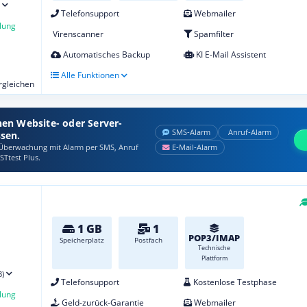
Telefonsupport
Webmailer
lung
Virenscanner
Spamfilter
Automatisches Backup
KI E-Mail Assistent
Alle Funktionen
ergleichen
nen Website- oder Server-
SMS‑Alarm
Anruf‑Alarm
ssen.
berwachung mit Alarm per SMS, Anruf
E‑Mail‑Alarm
STtest Plus.
1 GB
1
POP3/IMAP
Speicherplatz
Postfach
Technische
Plattform
8)
Telefonsupport
Kostenlose Testphase
lung
Geld-zurück-Garantie
Webmailer