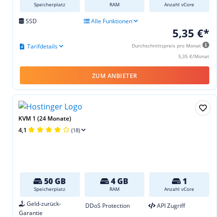
Speicherplatz
RAM
Anzahl vCore
SSD
Alle Funktionen
5,35 €*
Tarifdetails
Durchschnittspreis pro Monat
5,35 €/Monat
ZUM ANBIETER
KVM 1 (24 Monate)
4,1
(18)
50 GB
4 GB
1
Speicherplatz
RAM
Anzahl vCore
Geld-zurück-
DDoS Protection
API Zugriff
Garantie