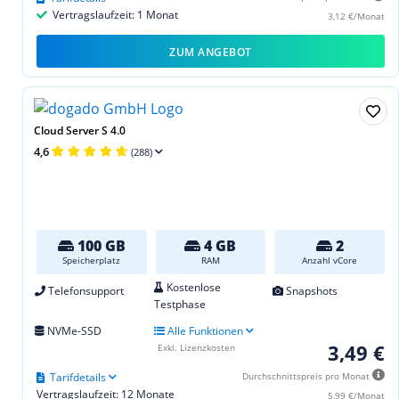
Vertragslaufzeit: 1 Monat
3,12 €/Monat
ZUM ANGEBOT
Cloud Server S 4.0
4,6
(288)
100 GB
4 GB
2
Speicherplatz
RAM
Anzahl vCore
Kostenlose
Telefonsupport
Snapshots
Testphase
NVMe-SSD
Alle Funktionen
3,49 €
Exkl. Lizenzkosten
Tarifdetails
Durchschnittspreis pro Monat
Vertragslaufzeit: 12 Monate
5,99 €/Monat