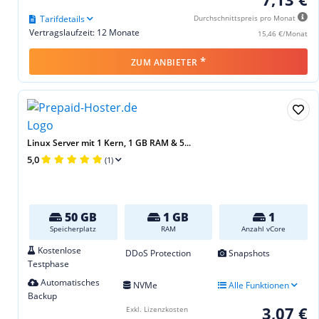
Tarifdetails
Durchschnittspreis pro Monat
Vertragslaufzeit: 12 Monate
15,46 €/Monat
*
ZUM ANBIETER
Linux Server mit 1 Kern, 1 GB RAM & 5...
5,0
(1)
50 GB
1 GB
1
Speicherplatz
RAM
Anzahl vCore
Kostenlose
DDoS Protection
Snapshots
Testphase
Automatisches
NVMe
Alle Funktionen
Backup
3,07 €
Exkl. Lizenzkosten