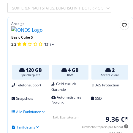
SORTIEREN NACH STATUS, DURCHSCHNITTLICHER PREIS
Anzeige
Basic Cube S
2,2
(121)
120 GB
4 GB
2
Speicherplatz
RAM
Anzahl vCore
Geld-zurück-
Telefonsupport
DDoS Protection
Garantie
Automatisches
Snapshots
SSD
Backup
Alle Funktionen
9,36 €*
Exkl. Lizenzkosten
Tarifdetails
Durchschnittspreis pro Monat