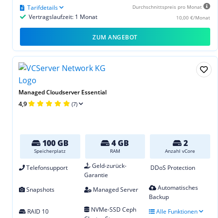
Tarifdetails
Durchschnittspreis pro Monat
Vertragslaufzeit: 1 Monat
10,00 €/Monat
ZUM ANGEBOT
Managed Cloudserver Essential
4,9
(7)
100 GB
4 GB
2
Speicherplatz
RAM
Anzahl vCore
Geld-zurück-
Telefonsupport
DDoS Protection
Garantie
Automatisches
Snapshots
Managed Server
Backup
NVMe-SSD Ceph
RAID 10
Alle Funktionen