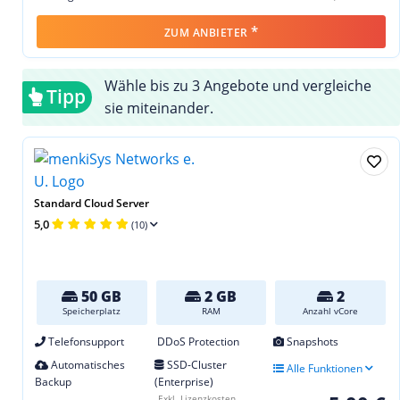
*
ZUM ANBIETER
Wähle bis zu 3 Angebote und vergleiche
Tipp
sie miteinander.
Standard Cloud Server
5,0
(10)
50 GB
2 GB
2
Speicherplatz
RAM
Anzahl vCore
Telefonsupport
DDoS Protection
Snapshots
Automatisches
SSD-Cluster
Alle Funktionen
Backup
(Enterprise)
Exkl. Lizenzkosten