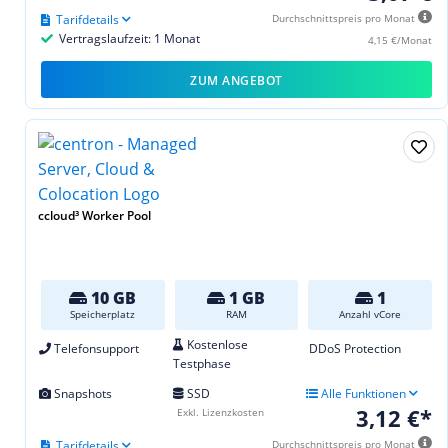
Tarifdetails
Durchschnittspreis pro Monat
Vertragslaufzeit: 1 Monat
4,15 €/Monat
ZUM ANGEBOT
ccloud³ Worker Pool
10 GB
1 GB
1
Speicherplatz
RAM
Anzahl vCore
Kostenlose
Telefonsupport
DDoS Protection
Testphase
Snapshots
SSD
Alle Funktionen
3,12 €*
Exkl. Lizenzkosten
Tarifdetails
Durchschnittspreis pro Monat