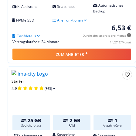
Automatisches
KI Assistent
Snapshots
Backup
NVMe SSD
Alle Funktionen
6,53 €
Tarifdetails
Durchschnittspreis pro Monat
Vertragslaufzeit: 24 Monate
14,27 €/Monat
*
ZUM ANBIETER
Starter
4,9
(863)
25 GB
2 GB
1
Speicherplatz
RAM
Anzahl vCore
Kostenlose
Telefonsupport
Snapshots