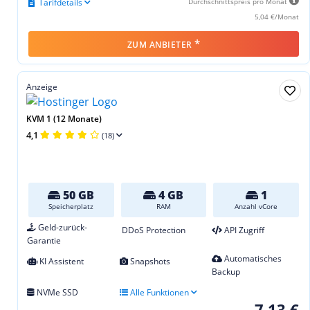
Tarifdetails
Durchschnittspreis pro Monat
5,04 €/Monat
*
ZUM ANBIETER
Anzeige
KVM 1 (12 Monate)
4,1
(18)
50 GB
4 GB
1
Speicherplatz
RAM
Anzahl vCore
Geld-zurück-
DDoS Protection
API Zugriff
Garantie
Automatisches
KI Assistent
Snapshots
Backup
NVMe SSD
Alle Funktionen
7,13 €