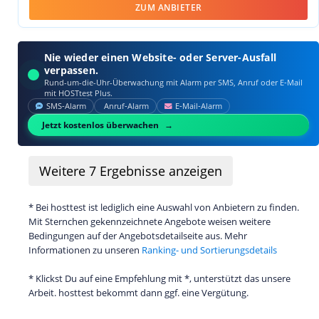
ZUM ANBIETER
Nie wieder einen Website- oder Server-Ausfall
verpassen.
Rund-um-die-Uhr-Überwachung mit Alarm per SMS, Anruf oder E‑Mail
mit HOSTtest Plus.
SMS‑Alarm
Anruf‑Alarm
E‑Mail‑Alarm
Jetzt kostenlos überwachen
Weitere
7
Ergebnisse anzeigen
* Bei hosttest ist lediglich eine Auswahl von Anbietern zu finden.
Mit Sternchen gekennzeichnete Angebote weisen weitere
Bedingungen auf der Angebotsdetailseite aus. Mehr
Informationen zu unseren
Ranking- und Sortierungsdetails
* Klickst Du auf eine Empfehlung mit *, unterstützt das unsere
Arbeit. hosttest bekommt dann ggf. eine Vergütung.