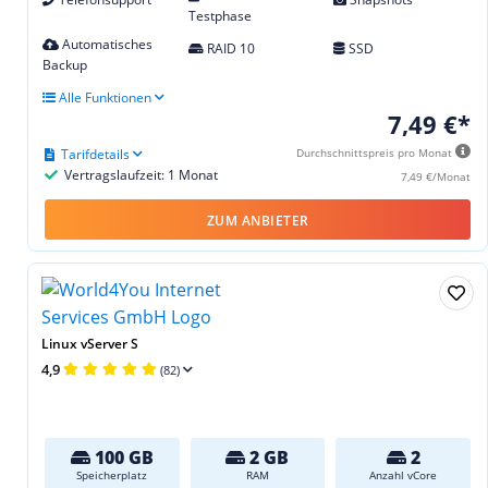
Testphase
Automatisches
RAID 10
SSD
Backup
Alle Funktionen
7,49 €*
Tarifdetails
Durchschnittspreis pro Monat
Vertragslaufzeit: 1 Monat
7,49 €/Monat
ZUM ANBIETER
Linux vServer S
4,9
(82)
100 GB
2 GB
2
Speicherplatz
RAM
Anzahl vCore