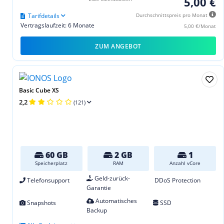
5,00 €
Tarifdetails
Durchschnittspreis pro Monat
Vertragslaufzeit: 6 Monate
5,00 €/Monat
ZUM ANGEBOT
Basic Cube XS
2,2
(121)
60 GB
2 GB
1
Speicherplatz
RAM
Anzahl vCore
Geld-zurück-
Telefonsupport
DDoS Protection
Garantie
Automatisches
Snapshots
SSD
Backup