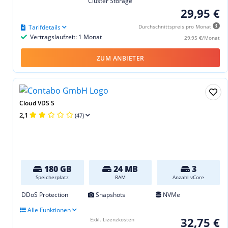
Cluster Storage
29,95 €
Tarifdetails
Durchschnittspreis pro Monat
Vertragslaufzeit: 1 Monat
29,95 €/Monat
ZUM ANBIETER
Cloud VDS S
2,1
(47)
180 GB
24 MB
3
Speicherplatz
RAM
Anzahl vCore
DDoS Protection
Snapshots
NVMe
Alle Funktionen
32,75 €
Exkl. Lizenzkosten