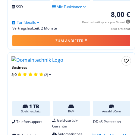
SSD
Alle Funktionen
8,00 €
Tarifdetails
Durchschnittspreis pro Monat
Vertragslaufzeit: 2 Monate
8,00 €/Monat
*
ZUM ANBIETER
Business
5,0
(2)
1 TB
Speicherplatz
RAM
Anzahl vCore
Geld-zurück-
Telefonsupport
DDoS Protection
Garantie
Automatisches