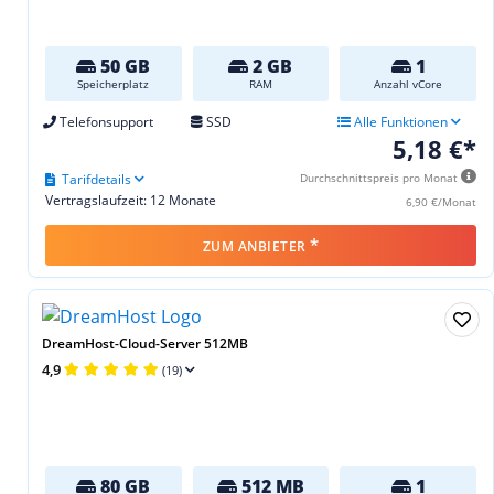
50 GB
2 GB
1
Speicherplatz
RAM
Anzahl vCore
Telefonsupport
SSD
Alle Funktionen
5,18 €*
Tarifdetails
Durchschnittspreis pro Monat
Vertragslaufzeit: 12 Monate
6,90 €/Monat
*
ZUM ANBIETER
DreamHost-Cloud-Server 512MB
4,9
(19)
80 GB
512 MB
1