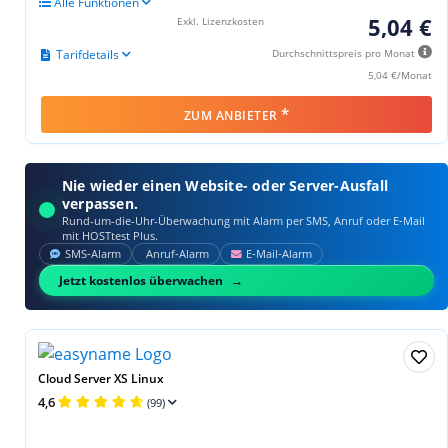
Alle Funktionen
5,04 €
Exkl. Lizenzkosten
Tarifdetails
Durchschnittspreis pro Monat
5,04 €/Monat
*
ZUM ANBIETER
Nie wieder einen Website- oder Server-Ausfall
verpassen.
Rund-um-die-Uhr-Überwachung mit Alarm per SMS, Anruf oder E‑Mail
mit HOSTtest Plus.
SMS‑Alarm
Anruf‑Alarm
E‑Mail‑Alarm
Jetzt kostenlos überwachen
Cloud Server XS Linux
4,6
(99)