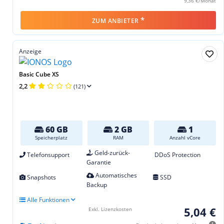
9,36 €/Monat
*
ZUM ANBIETER
Anzeige
Basic Cube XS
2,2
(121)
60 GB
2 GB
1
Speicherplatz
RAM
Anzahl vCore
Geld-zurück-
Telefonsupport
DDoS Protection
Garantie
Automatisches
Snapshots
SSD
Backup
Alle Funktionen
5,04 €
Exkl. Lizenzkosten