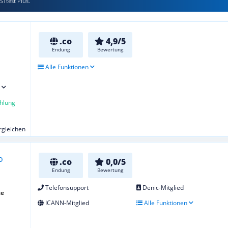
STtest Plus.
.co
4,9/5
Endung
Bewertung
Alle Funktionen
hlung
ergleichen
.co
0,0/5
Endung
Bewertung
Telefonsupport
Denic-Mitglied
ce
ICANN-Mitglied
Alle Funktionen