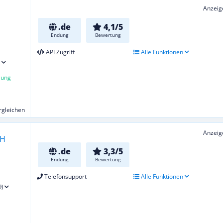
Anzeig
.de
4,1/5
Endung
Bewertung
API Zugriff
Alle Funktionen
lung
ergleichen
Anzeig
.de
3,3/5
Endung
Bewertung
Telefonsupport
Alle Funktionen
9)