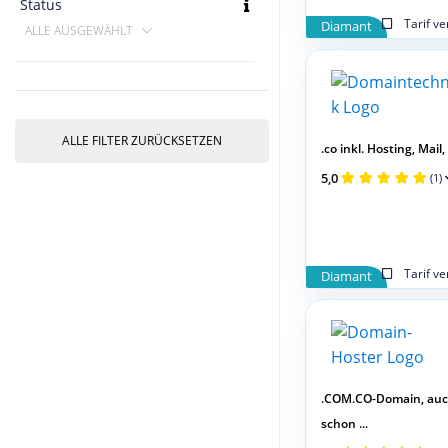
Status
Tarif v
Diamant
ALLE AUSGEWÄHLT
ALLE FILTER ZURÜCKSETZEN
.co inkl. Hosting, Mail,
5,0
(1)
Tarif v
Diamant
.COM.CO-Domain, au
schon ...