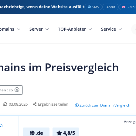
nachrichtigt, wenn deine Website ausfällt
SMS
Anruf
E-Mai
omains
Server
TOP-Anbieter
Service
ains im Preisvergleich
en : co
03.08.2026
Ergebnisse teilen
Zurück zum Domain Vergleich
Anzeig
.de
4,8/5