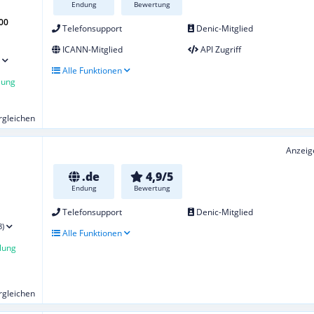
Endung
Bewertung
00
Telefonsupport
Denic-Mitglied
ICANN-Mitglied
API Zugriff
Alle Funktionen
lung
ergleichen
Anzeig
.de
4,9/5
Endung
Bewertung
Telefonsupport
Denic-Mitglied
8)
Alle Funktionen
lung
ergleichen