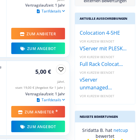
externen Bewertungen
Vertragslaufzeit: 1 Jahr
Tarifdetails
AKTUELLE AUSSCHREIBUNGEN
Colocation 4-5HE
ZUM ANBIETER
VOR KURZEM BEENDET
VServer mit PLESK...
ZUM ANGEBOT
VOR KURZEM BEENDET
Full Rack Colocat...
e
5,00 €
VOR KURZEM BEENDET
vServer
jährl.
unmanaged...
statt 19,00 € (Angebot für 1 Jahr )
Vertragslaufzeit: 1 Jahr
VOR KURZEM BEENDET
Tarifdetails
*
ZUM ANBIETER
NEUESTE BEWERTUNGEN
ZUM ANGEBOT
Sridatta B. hat
netcup
bewertet