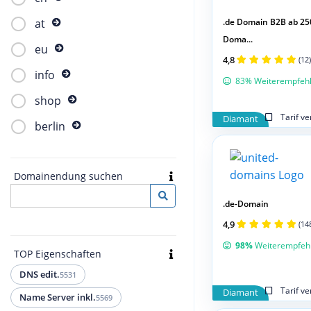
.de Domain B2B ab 25
at
Doma...
eu
4,8
(12)
info
83% Weiterempfeh
shop
Tarif v
Diamant
berlin
Domainendung suchen
.de-Domain
4,9
(14
98%
Weiterempfeh
TOP Eigenschaften
DNS edit.
5531
Tarif v
Diamant
Name Server inkl.
5569