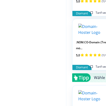
5,0
(1)
Tarif v
Diamant
.NOM.CO-Domain (Tr
mö...
5,0
(1)
Tarif v
Diamant
Tipp
Wähle 