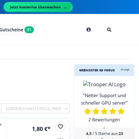
Jetzt kostenlos überwachen
l
Gutscheine
91
Anzeige
WEBHOSTER IM FOKUS
"Netter Support und
schneller GPU server"
SORTIEREN NACH STATUS, PREIS
2 Bewertungen
e
+
1,80 €*
4,5
/ 5 Sterne aus
23
jährl.