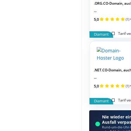
.ORG.CO-Domain, auc
...
5,0
(1)
Tarif v
Diamant
.NET.CO-Domain, auc
...
5,0
(1)
Tarif v
Diamant
Nie wieder ei
Ausfall verpa
Rund-um-die-Uhr-Ü