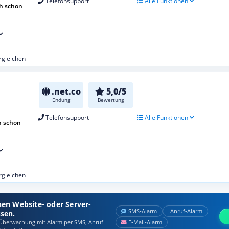
Telefonsupport
Alle Funktionen
h schon
ergleichen
.net.co
5,0/5
Endung
Bewertung
Telefonsupport
Alle Funktionen
h schon
ergleichen
nen Website- oder Server-
SMS‑Alarm
Anruf‑Alarm
ssen.
berwachung mit Alarm per SMS, Anruf
E‑Mail‑Alarm