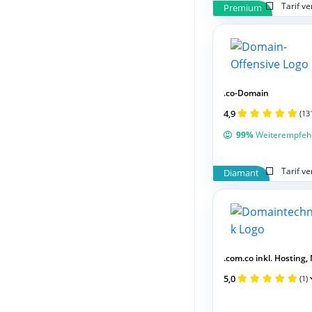
Tarif v
Premium
.co-Domain
4,9
(13
99%
Weiterempfeh
Tarif v
Diamant
.com.co inkl. Hosting, M
5,0
(1)