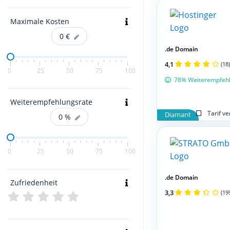
Maximale Kosten
0
€
.de Domain
4,1
(18)
0
25
50
75
100
78% Weiterempfeh
Weiterempfehlungsrate
Tarif v
Diamant
0
%
0
25
50
75
100
.de Domain
Zufriedenheit
3,3
(19