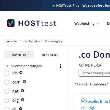
HOSTtest Plus – Werde sofort be
Webhosting
D
Startseite
.co Domains im Preisvergleich
.co Dom
TOP FILTER
MEHR FILTER
AKTIVE FILTER:
TOP-Domainendungen
de
Domainendung such
com
15
von 21 Angeboten.*
net
org
ch