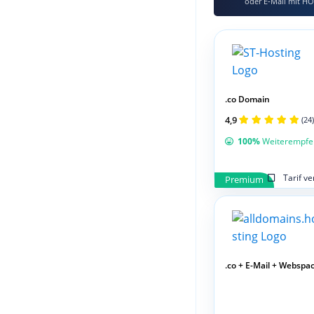
oder E‑Mail mit HO
.co Domain
4,9
(24)
100%
Weiterempfe
Tarif v
Premium
.co + E-Mail + Webspa