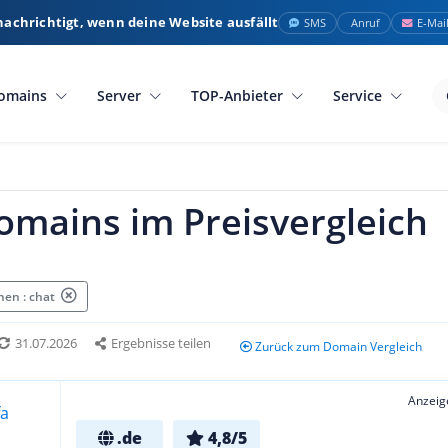
nachrichtigt, wenn deine Website ausfällt
SMS
Anruf
E-Mai
omains
Server
TOP-Anbieter
Service
omains im Preisvergleich
en : chat
31.07.2026
Ergebnisse teilen
Zurück zum Domain Vergleich
Anzeig
.de
4,8/5