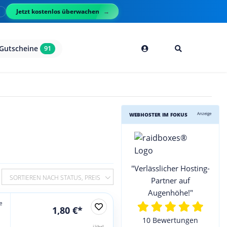
Jetzt kostenlos überwachen
l
Gutscheine
91
Anzeige
WEBHOSTER IM FOKUS
"Verlässlicher Hosting-
SORTIEREN NACH STATUS, PREIS
Partner auf
Augenhöhe!"
e
1,80 €*
10 Bewertungen
jährl.