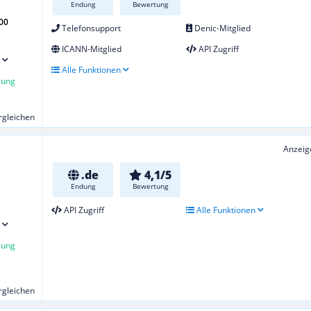
Endung
Bewertung
00
Telefonsupport
Denic-Mitglied
ICANN-Mitglied
API Zugriff
Alle Funktionen
lung
ergleichen
Anzeig
.de
4,1/5
Endung
Bewertung
API Zugriff
Alle Funktionen
lung
ergleichen