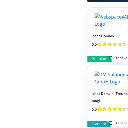
.chat-Domain
5,0
(6)
Tarif v
Premium
.chat Domain (Treuh
mögl...
5,0
(1)
Tarif v
Diamant