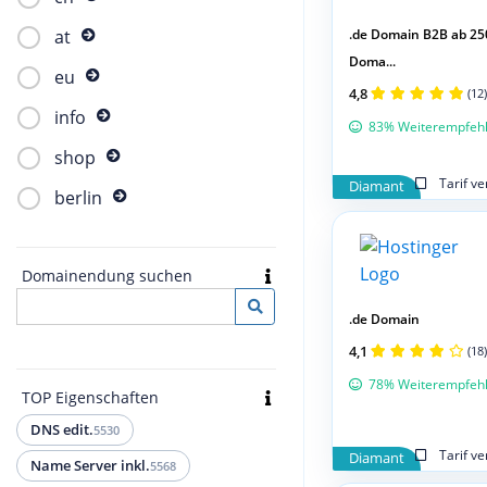
.de Domain B2B ab 25
at
Doma...
eu
4,8
(12)
info
83% Weiterempfeh
shop
Tarif v
Diamant
berlin
Domainendung suchen
.de Domain
4,1
(18)
78% Weiterempfeh
TOP Eigenschaften
DNS edit.
5530
Tarif v
Diamant
Name Server inkl.
5568