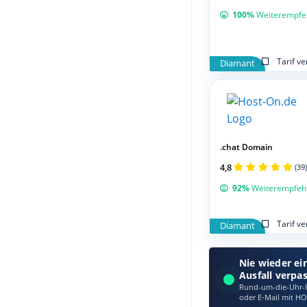
100%
Weiterempfe
Tarif v
Diamant
.chat Domain
4,8
(39)
92%
Weiterempfeh
Tarif v
Diamant
Nie wieder ei
Ausfall verpa
Rund-um-die-Uhr-Ü
oder E‑Mail mit HO