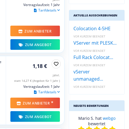
Vertragslaufzeit: 1 Jahr
Tarifdetails
AKTUELLE AUSSCHREIBUNGEN
Colocation 4-5HE
ZUM ANBIETER
VOR KURZEM BEENDET
VServer mit PLESK...
ZUM ANGEBOT
VOR KURZEM BEENDET
Full Rack Colocat...
e
1,18 €
VOR KURZEM BEENDET
vServer
jährl.
unmanaged...
statt 14,27 € (Angebot für 1 Jahr )
Vertragslaufzeit: 1 Jahr
VOR KURZEM BEENDET
Tarifdetails
*
ZUM ANBIETER
NEUESTE BEWERTUNGEN
ZUM ANGEBOT
Mario S. hat
webgo
bewertet