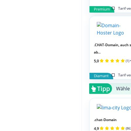
Tarif v
Premium
.CHAT-Domain, auch 
ab...
5,0
(1)
Tarif v
Diamant
Tipp
Wähle 
.chat-Domain
4,9
(86