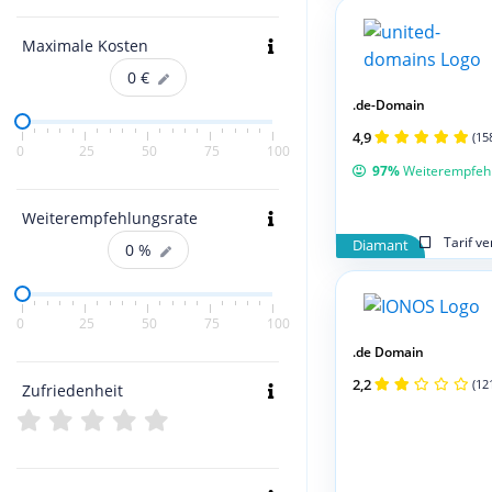
Maximale Kosten
0
€
.de-Domain
4,9
(15
0
25
50
75
100
97%
Weiterempfeh
Weiterempfehlungsrate
Tarif v
Diamant
0
%
0
25
50
75
100
.de Domain
2,2
(12
Zufriedenheit