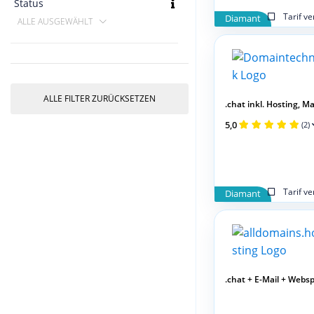
Status
Tarif v
Diamant
ALLE AUSGEWÄHLT
ALLE FILTER ZURÜCKSETZEN
.chat inkl. Hosting, Mail
5,0
(2)
Tarif v
Diamant
.chat + E-Mail + Webs