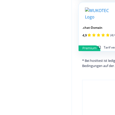
.chat-Domain
4,9
(4)
Tarif v
Premium
* Bei hosttest ist le
Bedingungen auf der 