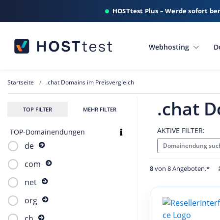
HOSTtest Plus – Werde sofort be
Webhosting
D
Startseite
.chat Domains im Preisvergleich
.chat D
TOP FILTER
MEHR FILTER
AKTIVE FILTER:
TOP-Domainendungen
de
Domainendung such
com
8
von 8 Angeboten.*
net
org
ch