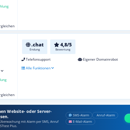
hlung
ergleichen
.chat
4,8/5
Endung
Bewertung
Telefonsupport
Eigener Domainrobot
Alle Funktionen
lung
ergleichen
nen Website- oder Server-
SMS‑Alarm
Anruf‑Alarm
ssen.
berwachung mit Alarm per SMS, Anruf
E‑Mail‑Alarm
STtest Plus.