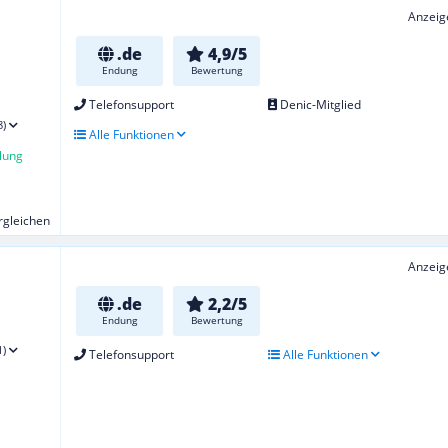
Anzeig
.de
4,9/5
Endung
Bewertung
Telefonsupport
Denic-Mitglied
8)
Alle Funktionen
lung
ergleichen
Anzeig
.de
2,2/5
Endung
Bewertung
1)
Telefonsupport
Alle Funktionen