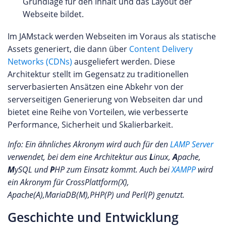
Grundlage für den Inhalt und das Layout der
Webseite bildet.
Im JAMstack werden Webseiten im Voraus als statische
Assets generiert, die dann über
Content Delivery
Networks (CDNs)
ausgeliefert werden. Diese
Architektur stellt im Gegensatz zu traditionellen
serverbasierten Ansätzen eine Abkehr von der
serverseitigen Generierung von Webseiten dar und
bietet eine Reihe von Vorteilen, wie verbesserte
Performance, Sicherheit und Skalierbarkeit.
Info: Ein ähnliches Akronym wird auch für den
LAMP Server
verwendet, bei dem eine Architektur aus
L
inux,
A
pache,
M
ySQL und
P
HP zum Einsatz kommt. Auch bei
XAMPP
wird
ein Akronym für CrossPlattform(X),
Apache(A),MariaDB(M),PHP(P) und Perl(P) genutzt.
Geschichte und Entwicklung