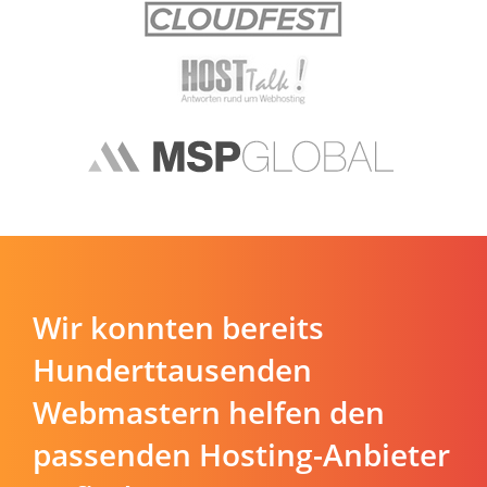
Wir konnten bereits
Hunderttausenden
Webmastern helfen den
passenden Hosting-Anbieter