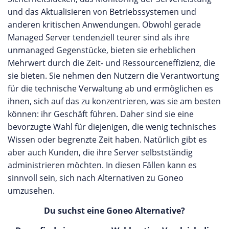
gerne eine private Cloud Lösung bereit, die
und das Aktualisieren von Betriebssystemen und
individuell auf die benötigte Infrastruktur des
anderen kritischen Anwendungen. Obwohl gerade
Kunden zurechtgeschnitten werden kann. Sie
Managed Server tendenziell teurer sind als ihre
können auf unserer Webseite eine eigene
unmanaged Gegenstücke, bieten sie erheblichen
Bewertung für dogado GmbH abgeben oder die
Mehrwert durch die Zeit- und Ressourceneffizienz, die
Erfahrungen anderer Kunden des Anbieters
sie bieten. Sie nehmen den Nutzern die Verantwortung
durchlesen.
für die technische Verwaltung ab und ermöglichen es
ihnen, sich auf das zu konzentrieren, was sie am besten
können: ihr Geschäft führen. Daher sind sie eine
bevorzugte Wahl für diejenigen, die wenig technisches
Wissen oder begrenzte Zeit haben. Natürlich gibt es
aber auch Kunden, die ihre Server selbstständig
administrieren möchten. In diesen Fällen kann es
sinnvoll sein, sich nach Alternativen zu Goneo
umzusehen.
Du suchst eine Goneo Alternative?