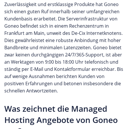
lässt sich mit nur wenigen Klicks eine eigene
Zuverlässigkeit und erstklassige Produkte hat Goneo
Webpräsenz im Internet online bringen. Keine
sich einen guten Ruf innerhalb seiner umfangreichen
technischen Vorkenntnisse erforderlich und somit
Kundenbasis erarbeitet. Die Serverinfrastruktur von
optimal für Anfänger geeignet. Fortgeschrittenen
Goneo befindet sich in einem Rechenzentrum in
Nutzern stehen mehrere Webspace Pakete mit
Frankfurt am Main, unweit des De-Cix Internetknotens.
unterschiedlichen Leistungsparametern zur
Dies gewährleistet eine robuste Anbindung mit hoher
Verfügung. Hier lassen sich ganz individuell die
Bandbreite und minimalen Latenzzeiten. Goneo bietet
gewünschten Webauftritte realisieren. Kunden,
zwar keinen durchgängigen 24/7/365-Support, ist aber
die ein bestimmtes CMS wie Wordpress nutzen
an Werktagen von 9:00 bis 18:00 Uhr telefonisch und
möchten, können sogar speziell auf diese Systeme
ständig per E-Mail und Kontaktformular erreichbar. Bis
zugeschnittene Tarife nutzen. Profis können E-
auf wenige Ausnahmen berichten Kunden von
Commerce Hosting Pakete wie Shopware Hosting
positiven Erfahrungen und betonen insbesondere die
oder Magento Hosting nutzen, um einen
schnellen Antwortzeiten.
professionellen Onlineshop im Netz zu betreiben.
Server Lösungen Bei den Server Produkten
Was zeichnet die Managed
können Kunden aus virtuellen Servern und
Hosting Angebote von Goneo
dedizierten Servern wählen. Die günstigen VServer
Lösungen sind dabei bereits für nur wenige Euro