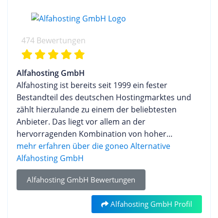
474 Bewertungen
Alfahosting GmbH
Alfahosting ist bereits seit 1999 ein fester
Bestandteil des deutschen Hostingmarktes und
zählt hierzulande zu einem der beliebtesten
Anbieter. Das liegt vor allem an der
hervorragenden Kombination von hoher
Kundenorientierung, performanter Hardware und
mehr erfahren über die goneo Alternative
attraktiven Preisen. Seinen guten Ruf konnte sich
Alfahosting GmbH
Alphahosting auch nach der Übernahme durch
Alfahosting GmbH Bewertungen
die dogado GmbH im Oktober 2017 weiterhin
erhalten. Seither ist die Alfahosting GmbH mit Sitz
Alfahosting GmbH Profil
in Halle an der Saale zwar ein Teil der dogado