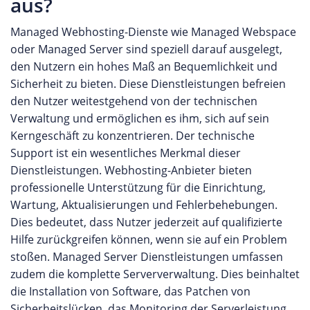
aus?
im Monat erhältlich und bieten trotzdem volle
Konfigurationsfreiheit und ein je nach Tarifklasse
Managed Webhosting-Dienste wie Managed Webspace
zugesichertes Performancekontingent. Mit den
oder Managed Server sind speziell darauf ausgelegt,
dedizierten Servern stehen hingegen besonders
den Nutzern ein hohes Maß an Bequemlichkeit und
leistungsstarke Systeme der neusten Hardware
Sicherheit zu bieten. Diese Dienstleistungen befreien
Generation mit uneingeschränkten Hardware
den Nutzer weitestgehend von der technischen
Kapazitäten für die eigenen Webprojekte zur
Verwaltung und ermöglichen es ihm, sich auf sein
Verfügung. Auf diese Weise können beste
Kerngeschäft zu konzentrieren. Der technische
Performance und Qualität für höchste Ansprüche
Support ist ein wesentliches Merkmal dieser
garantiert werden. Digitale Business Lösungen Die
Dienstleistungen. Webhosting-Anbieter bieten
dogado GmbH bietet darüber hinaus eine ganze
professionelle Unterstützung für die Einrichtung,
Reihe an Digitalen Business Lösungen speziell für
Wartung, Aktualisierungen und Fehlerbehebungen.
Firmenkunden an. Von der Organisation des
Dies bedeutet, dass Nutzer jederzeit auf qualifizierte
digitalen Büros mit Microsoft Office 365 und
Hilfe zurückgreifen können, wenn sie auf ein Problem
Sharepoint bis hin zu hoch verfügbaren Cloud
stoßen. Managed Server Dienstleistungen umfassen
Lösungen auf Basis von Amazon AWS oder
zudem die komplette Serververwaltung. Dies beinhaltet
Microsoft Azure. Sollte die Lösung „von der
die Installation von Software, das Patchen von
Stange“ nicht ausreichend sein, stellt dogado auch
Sicherheitslücken, das Monitoring der Serverleistung