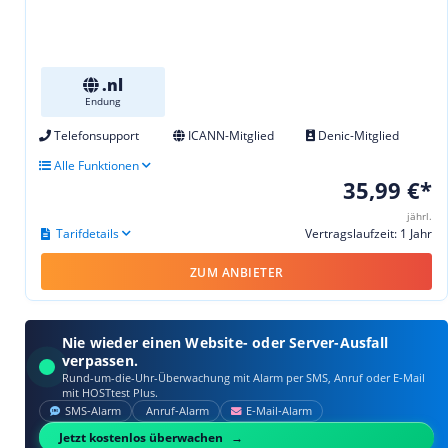
.nl
Endung
Telefonsupport
ICANN-Mitglied
Denic-Mitglied
Alle Funktionen
35,99 €*
jährl.
Tarifdetails
Vertragslaufzeit: 1 Jahr
ZUM ANBIETER
Nie wieder einen Website- oder Server-Ausfall
verpassen.
Rund-um-die-Uhr-Überwachung mit Alarm per SMS, Anruf oder E‑Mail
mit HOSTtest Plus.
SMS‑Alarm
Anruf‑Alarm
E‑Mail‑Alarm
Jetzt kostenlos überwachen