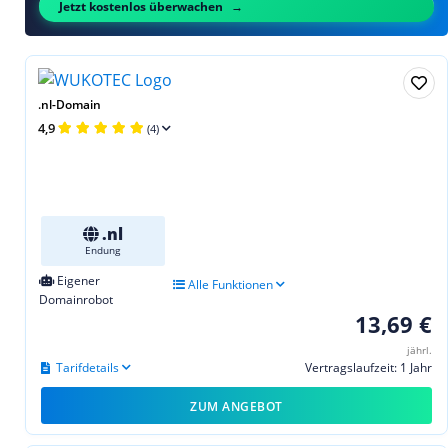
Jetzt kostenlos überwachen
.nl-Domain
4,9
(4)
.nl
Endung
Eigener
Alle Funktionen
Domainrobot
13,69 €
jährl.
Tarifdetails
Vertragslaufzeit: 1 Jahr
ZUM ANGEBOT