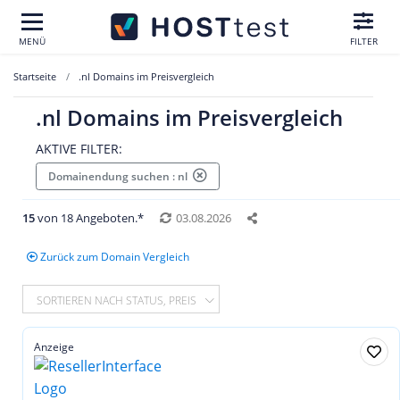
MENÜ
FILTER
Startseite
.nl Domains im Preisvergleich
.nl Domains im Preisvergleich
AKTIVE FILTER:
Domainendung suchen : nl
15
von 18 Angeboten.*
03.08.2026
Zurück zum Domain Vergleich
SORTIEREN NACH STATUS, PREIS
Anzeige