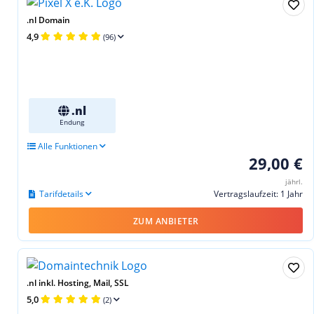
.nl Domain
4,9
(96)
.nl
Endung
Alle Funktionen
29,00 €
jährl.
Tarifdetails
Vertragslaufzeit: 1 Jahr
ZUM ANBIETER
.nl inkl. Hosting, Mail, SSL
5,0
(2)