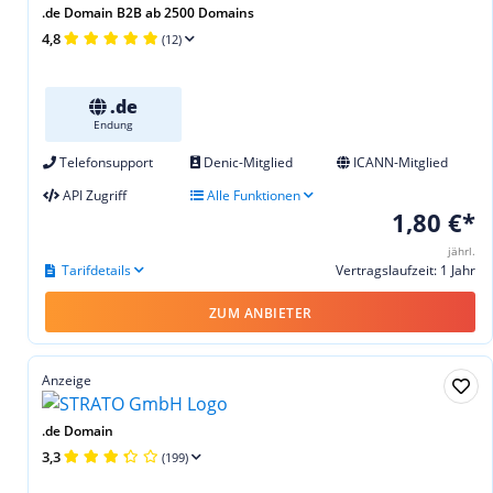
.de Domain B2B ab 2500 Domains
4,8
(12)
.de
Endung
Telefonsupport
Denic-Mitglied
ICANN-Mitglied
API Zugriff
Alle Funktionen
1,80 €*
jährl.
Tarifdetails
Vertragslaufzeit: 1 Jahr
ZUM ANBIETER
Anzeige
.de Domain
3,3
(199)