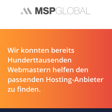
Wir konnten bereits
Hunderttausenden
Webmastern helfen den
passenden Hosting-Anbieter
zu finden.