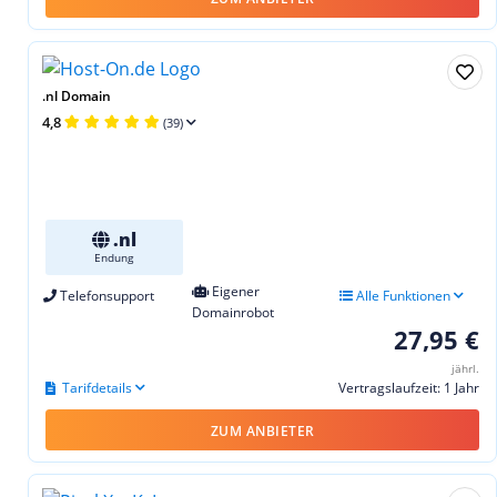
.nl Domain
4,8
(39)
.nl
Endung
Eigener
Telefonsupport
Alle Funktionen
Domainrobot
27,95 €
jährl.
Tarifdetails
Vertragslaufzeit: 1 Jahr
ZUM ANBIETER