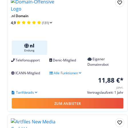
.nl Domain
4,9
(131)
nl
Endung
Eigener
Telefonsupport
Denic-Mitglied
Domainrobot
ICANN-Mitglied
Alle Funktionen
11,88 €*
jährl.
Tarifdetails
Vertragslaufzeit: 1 Jahr
ZUM ANBIETER