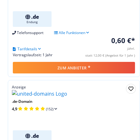
.de
Endung
Telefonsupport
Alle Funktionen
0,60 €*
Tarifdetails
jährl.
Vertragslaufzeit: 1 Jahr
statt 12,00 € (Angebot für 1 Jahr )
*
ZUM ANBIETER
Anzeige
.de-Domain
4,9
(152)
.de