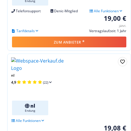
Endung
Telefonsupport
Denic-Mitglied
Alle Funktionen
19,00 €
jährl.
Tarifdetails
Vertragslaufzeit: 1 Jahr
*
ZUM ANBIETER
nl
4,9
(22)
nl
Endung
Alle Funktionen
19,08 €