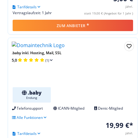
Tarifdetails
jährl.
Vertragslaufzeit: 1 Jahr
statt 19,00 € (Angebot für 1 Jahr )
*
ZUM ANBIETER
.baby inkl. Hosting, Mail, SSL
5,0
(1)
.baby
Endung
Telefonsupport
ICANN-Mitglied
Denic-Mitglied
Alle Funktionen
19,99 €*
Tarifdetails
jährl.