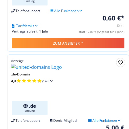
Endung
Telefonsupport
Alle Funktionen
0,60 €*
Tarifdetails
jährl.
Vertragslaufzeit: 1 Jahr
statt 12,00 € (Angebot für 1 Jahr )
*
ZUM ANBIETER
Anzeige
.de-Domain
4,9
(148)
.de
Endung
Telefonsupport
Denic-Mitglied
Alle Funktionen
5,00 €