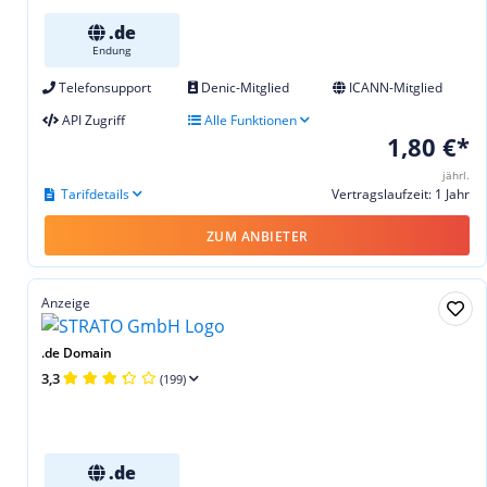
.de
Endung
Telefonsupport
Denic-Mitglied
ICANN-Mitglied
API Zugriff
Alle Funktionen
1,80 €*
jährl.
Tarifdetails
Vertragslaufzeit: 1 Jahr
ZUM ANBIETER
Anzeige
.de Domain
3,3
(199)
.de