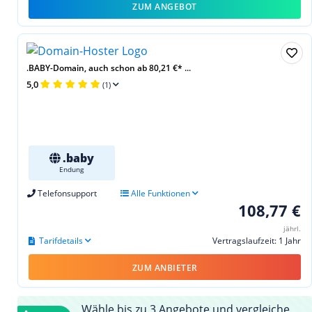
ZUM ANGEBOT
.BABY-Domain, auch schon ab 80,21 €* ...
5,0
(1)
.baby
Endung
Telefonsupport
Alle Funktionen
108,77 €
jährl.
Tarifdetails
Vertragslaufzeit: 1 Jahr
ZUM ANBIETER
Wähle bis zu 3 Angebote und vergleiche