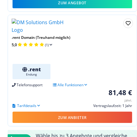
ZUM ANGEBOT
.rent Domain (Treuhand möglich)
5,0
(1)
.rent
Endung
Telefonsupport
Alle Funktionen
81,48 €
jährl.
Tarifdetails
Vertragslaufzeit: 1 Jahr
ZUM ANBIETER
Wähle bis zu 3 Angebote und vergleiche