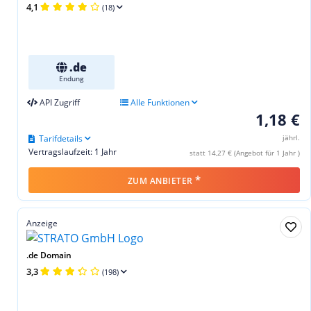
4,1
(18)
.de
Endung
API Zugriff
Alle Funktionen
1,18 €
Tarifdetails
jährl.
Vertragslaufzeit: 1 Jahr
statt 14,27 € (Angebot für 1 Jahr )
*
ZUM ANBIETER
Anzeige
.de Domain
3,3
(198)