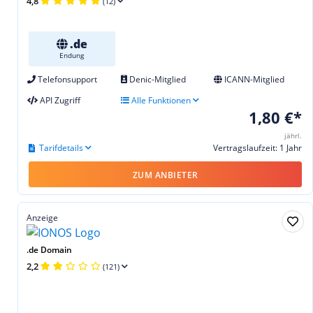
4,8
(12)
.de
Endung
Telefonsupport
Denic-Mitglied
ICANN-Mitglied
API Zugriff
Alle Funktionen
1,80 €*
jährl.
Tarifdetails
Vertragslaufzeit: 1 Jahr
ZUM ANBIETER
Anzeige
.de Domain
2,2
(121)