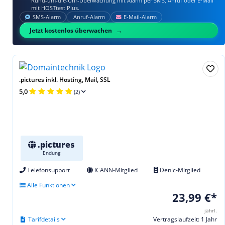
Rund-um-die-Uhr-Überwachung mit Alarm per SMS, Anruf oder E‑Mail
mit HOSTtest Plus.
SMS‑Alarm
Anruf‑Alarm
E‑Mail‑Alarm
Jetzt kostenlos überwachen
.pictures inkl. Hosting, Mail, SSL
5,0
(2)
.pictures
Endung
Telefonsupport
ICANN-Mitglied
Denic-Mitglied
Alle Funktionen
23,99 €*
jährl.
Tarifdetails
Vertragslaufzeit: 1 Jahr