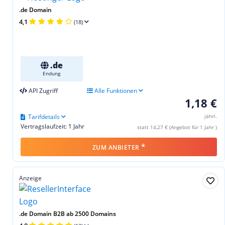
.de Domain
4,1
(18)
.de
Endung
API Zugriff
Alle Funktionen
1,18 €
Tarifdetails
jährl.
Vertragslaufzeit: 1 Jahr
statt 14,27 € (Angebot für 1 Jahr )
*
ZUM ANBIETER
Anzeige
.de Domain B2B ab 2500 Domains