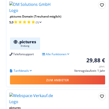
.pictures Domain (Treuhand möglich)
5,0
(1)
.pictures
Endung
Telefonsupport
Alle Funktionen
29,88 €
jährl.
Tarifdetails
Vertragslaufzeit: 1 Jahr
ZUM ANBIETER
pictures