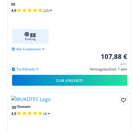
gg
4,9
(22)
gg
Endung
Alle Funktionen
107,88 €
jährl.
Tarifdetails
Vertragslaufzeit: 1 Jahr
ZUM ANGEBOT
.gg-Domain
4,9
(4)