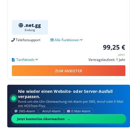
.net.gg
Endung
Telefonsupport
Alle Funktionen
99,25 €
jährl.
Tarifdetails
Vertragslaufzeit: 1 Jahr
ZUM ANBIETER
Nie wieder einen Website- oder Server-Ausfall
verpassen.
Rund-um-die-Uhr-Überwachung mit Alarm per SMS, Anruf oder E‑Mail
mit HOSTtest Plus.
SMS‑Alarm
Anruf‑Alarm
E‑Mail‑Alarm
Jetzt kostenlos überwachen