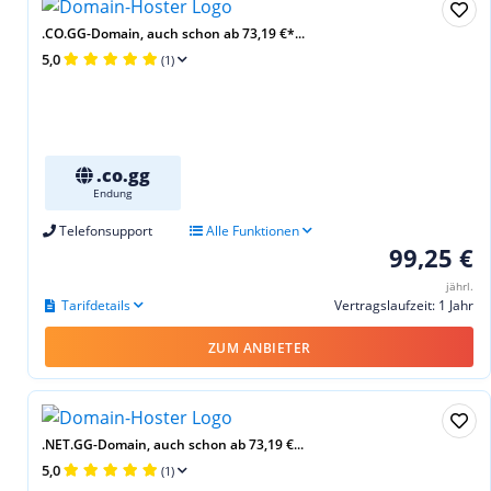
.CO.GG-Domain, auch schon ab 73,19 €*...
5,0
(1)
.co.gg
Endung
Telefonsupport
Alle Funktionen
99,25 €
jährl.
Tarifdetails
Vertragslaufzeit: 1 Jahr
ZUM ANBIETER
.NET.GG-Domain, auch schon ab 73,19 €...
5,0
(1)