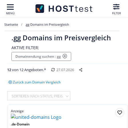
MENÜ
FILTER
Startseite
.gg Domains im Preisvergleich
.gg Domains im Preisvergleich
AKTIVE FILTER:
Domainendung suchen : gg
12
von 12 Angeboten.*
27.07.2026
Zurück zum Domain Vergleich
SORTIEREN NACH STATUS, PREIS
Anzeige
.de-Domain