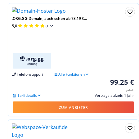
.ORG.GG-Domain, auch schon ab 73,19 €...
5,0
(1)
.org.gg
Endung
Telefonsupport
Alle Funktionen
99,25 €
jährl.
Tarifdetails
Vertragslaufzeit: 1 Jahr
ZUM ANBIETER