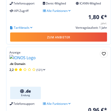
Telefonsupport
Denic-Mitglied
ICANN-Mitglied
API Zugriff
Alle Funktionen
1,80 €*
jährl.
Tarifdetails
Vertragslaufzeit: 1 Jahr
ZUM ANBIETER
Anzeige
.de Domain
2,2
(121)
.de
Endung
Telefonsupport
Alle Funktionen
0,96 €*