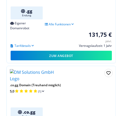
.gg
Endung
Eigener
Alle Funktionen
Domainrobot
131,75 €
jährl.
Tarifdetails
Vertragslaufzeit: 1 Jahr
ZUM ANGEBOT
.co.gg Domain (Treuhand möglich)
5,0
(1)
.co.gg