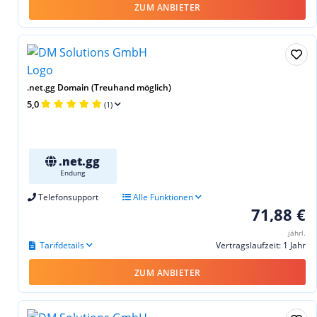
ZUM ANBIETER
.net.gg Domain (Treuhand möglich)
5,0
(1)
.net.gg
Endung
Telefonsupport
Alle Funktionen
71,88 €
jährl.
Tarifdetails
Vertragslaufzeit: 1 Jahr
ZUM ANBIETER