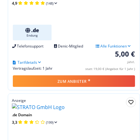
4,9
(148)
.de
Endung
Telefonsupport
Denic-Mitglied
Alle Funktionen
5,00 €
Tarifdetails
jährl.
Vertragslaufzeit: 1 Jahr
statt 19,00 € (Angebot für 1 Jahr )
*
ZUM ANBIETER
Anzeige
.de Domain
3,3
(199)