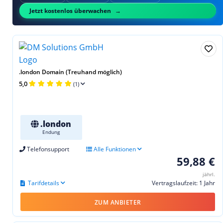
Jetzt kostenlos überwachen
.london Domain (Treuhand möglich)
5,0
(1)
.london
Endung
Telefonsupport
Alle Funktionen
59,88 €
jährl.
Tarifdetails
Vertragslaufzeit: 1 Jahr
ZUM ANBIETER