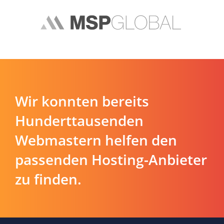
Wir konnten bereits
Hunderttausenden
Webmastern helfen den
passenden Hosting-Anbieter
zu finden.