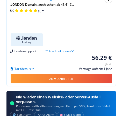
.LONDON-Domain, auch schon ab 41,41 €...
5,0
(1)
.london
Endung
Telefonsupport
Alle Funktionen
56,29 €
jährl.
Tarifdetails
Vertragslaufzeit: 1 Jahr
ZUM ANBIETER
Nie wieder einen Website- oder Server-Ausfall
verpassen.
Rund-um-die-Uhr-Überwachung mit Alarm per SMS, Anruf oder E‑Mail
mit HOSTtest Plus.
SMS‑Alarm
Anruf‑Alarm
E‑Mail‑Alarm