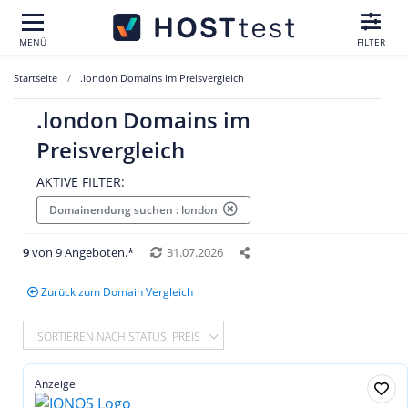
MENÜ
FILTER
Startseite
.london Domains im Preisvergleich
.london Domains im
Preisvergleich
AKTIVE FILTER:
Domainendung suchen : london
9
von 9 Angeboten.*
31.07.2026
Zurück zum Domain Vergleich
SORTIEREN NACH STATUS, PREIS
Anzeige