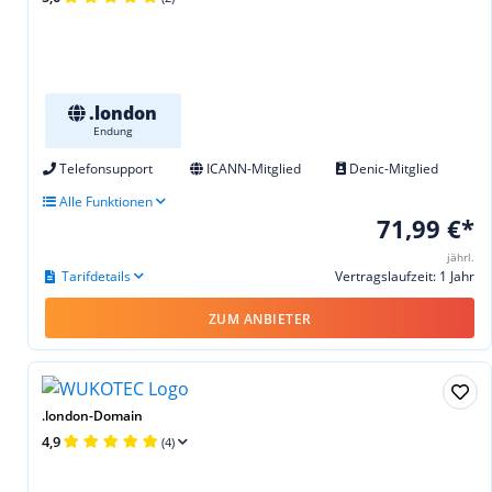
.london
Endung
Telefonsupport
ICANN-Mitglied
Denic-Mitglied
Alle Funktionen
71,99 €*
jährl.
Tarifdetails
Vertragslaufzeit: 1 Jahr
ZUM ANBIETER
.london-Domain
4,9
(4)