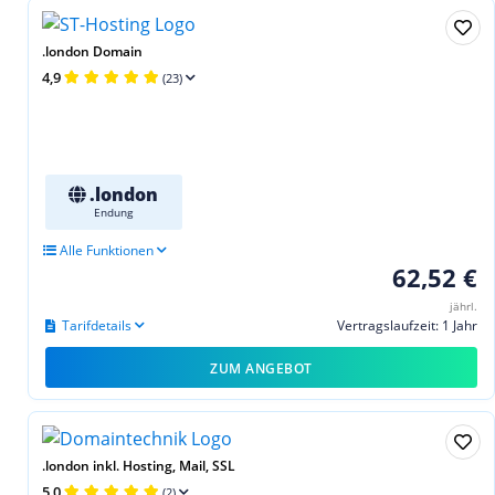
.london Domain
4,9
(23)
.london
Endung
Alle Funktionen
62,52 €
jährl.
Tarifdetails
Vertragslaufzeit: 1 Jahr
ZUM ANGEBOT
.london inkl. Hosting, Mail, SSL
5,0
(2)