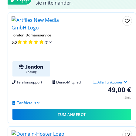
sie miteinander.
.london Domainservice
5,0
(2)
.london
Endung
Telefonsupport
Denic-Mitglied
Alle Funktionen
49,00 €
jährl.
Tarifdetails
ZUM ANGEBOT