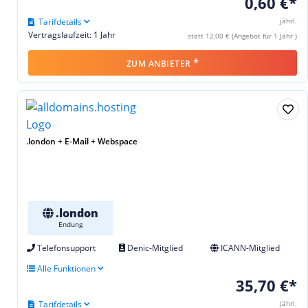
0,60 €*
Tarifdetails
jährl.
Vertragslaufzeit: 1 Jahr
statt 12,00 € (Angebot für 1 Jahr )
*
ZUM ANBIETER
.london + E-Mail + Webspace
.london
Endung
Telefonsupport
Denic-Mitglied
ICANN-Mitglied
Alle Funktionen
35,70 €*
Tarifdetails
jährl.