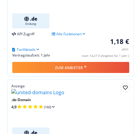
.de
Endung
API Zugriff
Alle Funktionen
1,18 €
Tarifdetails
jährl.
Vertragslaufzeit: 1 Jahr
statt 14,27 € (Angebot für 1 Jahr )
*
ZUM ANBIETER
Anzeige
.de-Domain
4,9
(160)
.de