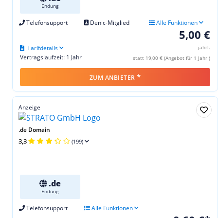
Endung
Telefonsupport
Denic-Mitglied
Alle Funktionen
5,00 €
Tarifdetails
jährl.
Vertragslaufzeit: 1 Jahr
statt 19,00 € (Angebot für 1 Jahr )
*
ZUM ANBIETER
Anzeige
.de Domain
3,3
(199)
.de
Endung
Telefonsupport
Alle Funktionen