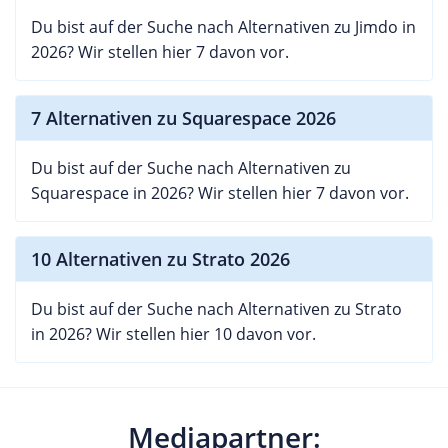
STRATO auch verschiedene Cloud-Produkte
Du bist auf der Suche nach Alternativen zu Jimdo in
angeboten, mit denen sich Daten mittels
2026? Wir stellen hier 7 davon vor.
automatischer Backups auf deutschen Servern
sichern lassen. Wenn Sie bereits als Kunde bei
STRATO Erfahrungen sammeln konnten, dann
7 Alternativen zu Squarespace 2026
können Sie eine eigene Bewertung des
Unternehmens auf unserer Webseite abgeben.
Du bist auf der Suche nach Alternativen zu
Squarespace in 2026? Wir stellen hier 7 davon vor.
10 Alternativen zu Strato 2026
Du bist auf der Suche nach Alternativen zu Strato
in 2026? Wir stellen hier 10 davon vor.
Mediapartner: