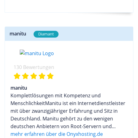
manitu
Diamant
130 Bewertungen
manitu
Komplettlösungen mit Kompetenz und
MenschlichkeitManitu ist ein Internetdienstleister
mit über zwanzigjähriger Erfahrung und Sitz in
Deutschland. Manitu gehört zu den wenigen
deutschen Anbietern von Root-Servern und
Webhosting, mit einem vollständig eigenen
mehr erfahren über die Onyxhosting.de