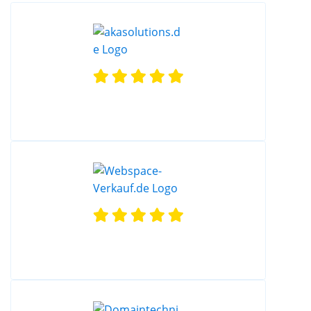
für einen höheren Tarif entscheiden. Webhosting
für Fortgeschrittene Für fortgeschrittene Nutzer
bietet STRATO mehrere Webspace Pakete an.
Neben den klassischen Webhosting Paketen sind
dabei auch Tarife dabei, die speziell für die
Erstellung von Webseiten mithilfe des beliebten
Content Management Systems WordPress
konzipiert sind. Kunden haben die Möglichkeit,
sich für verschiedene Tarife zu entscheiden, die
sich bei den Leistungskriterien wie Speicherplatz,
Datenbanken oder Inklusivdomains
unterscheiden. Als Bonus für fortgeschrittene
Anwender stellt STRATO auch verschiedene Online
Marketing Tools zur Verfügung, die sich optional
zu den Tarifen dazu buchen lassen. Mit dem
STRATO listingCoach kann die eigene Webpräsenz
in die wichtigsten Webverzeichnisse eingetragen
werden und mit dem STRATO rankingCoach lassen