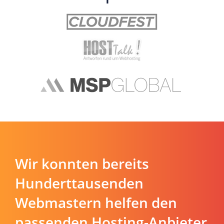
Wir konnten bereits
Hunderttausenden
Webmastern helfen den
passenden Hosting-Anbieter