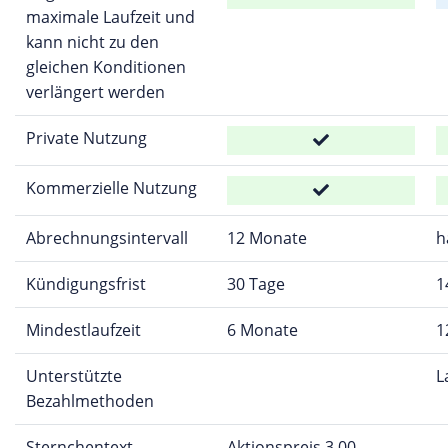
maximale Laufzeit und
kann nicht zu den
gleichen Konditionen
verlängert werden
Private Nutzung
Kommerzielle Nutzung
Abrechnungsintervall
12 Monate
h
Kündigungsfrist
30 Tage
1
Mindestlaufzeit
6 Monate
1
Unterstützte
L
Bezahlmethoden
Sternchentext
Aktionspreis 3,00