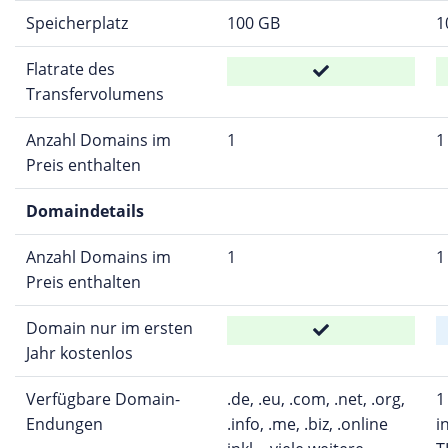
Speicherplatz
100 GB
1
Flatrate des
Transfervolumens
Anzahl Domains im
1
1
Preis enthalten
Domaindetails
Anzahl Domains im
1
1
Preis enthalten
Domain nur im ersten
Jahr kostenlos
Verfügbare Domain-
.de, .eu, .com, .net, .org,
1
Endungen
.info, .me, .biz, .online
i