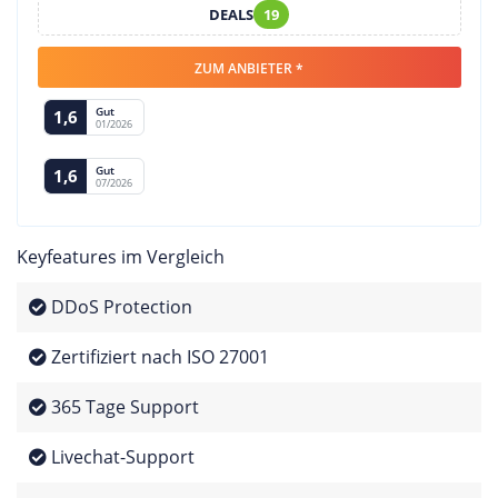
DEALS
19
ZUM ANBIETER *
Gut
1,6
01/2026
Gut
1,6
07/2026
Keyfeatures im Vergleich
DDoS Protection
Zertifiziert nach ISO 27001
365 Tage Support
Livechat-Support