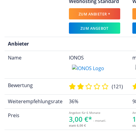
Webhosting Standard
W
ZUM ANBIETER *
ZUM ANGEBOT
Anbieter
Name
IONOS
m
Bewertung
(121)
Weiterempfehlungsrate
36%
9
Angebot für 6 Monate
An
Preis
3,00 €*
1
- monatl.
statt 6,00 €
st