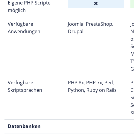
Eigene PHP Scripte
möglich
Verfügbare
Joomla, PrestaShop,
J
Anwendungen
Drupal
N
o
S
M
T
G
Verfügbare
PHP 8x, PHP 7x, Perl,
P
Skriptsprachen
Python, Ruby on Rails
C
S
S
X
Datenbanken