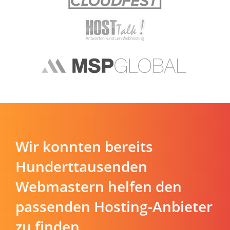
Wir konnten bereits
Hunderttausenden
Webmastern helfen den
passenden Hosting-Anbieter
zu finden.