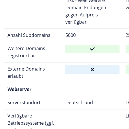
inkl. - viele weitere
T
Domain-Endungen
v
gegen Aufpreis
verfügbar
Anzahl Subdomains
5000
2
Weitere Domains
registrierbar
Externe Domains
erlaubt
Webserver
Serverstandort
Deutschland
D
Verfügbare
L
Betriebssysteme (ggf.