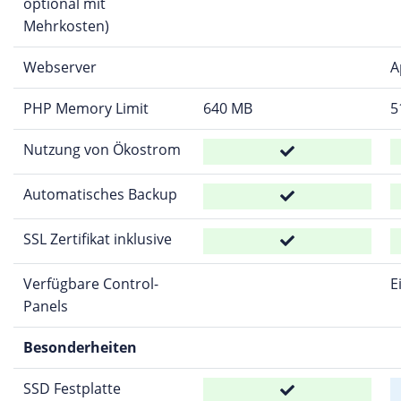
optional mit
Mehrkosten)
Webserver
A
PHP Memory Limit
640 MB
5
Nutzung von Ökostrom
Automatisches Backup
SSL Zertifikat inklusive
Verfügbare Control-
E
Panels
Besonderheiten
SSD Festplatte