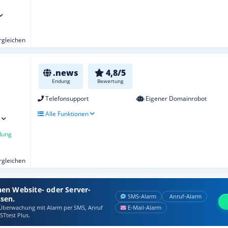
ergleichen
.news
4,8/5
Endung
Bewertung
Telefonsupport
Eigener Domainrobot
Alle Funktionen
lung
ergleichen
nen Website- oder Server-
SMS‑Alarm
Anruf‑Alarm
ssen.
berwachung mit Alarm per SMS, Anruf
E‑Mail‑Alarm
STtest Plus.