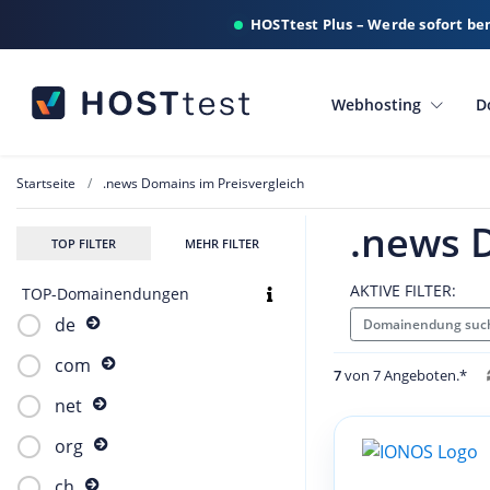
HOSTtest Plus – Werde sofort be
Webhosting
D
Startseite
.news Domains im Preisvergleich
.news 
TOP FILTER
MEHR FILTER
AKTIVE FILTER:
TOP-Domainendungen
de
Domainendung suc
com
7
von 7 Angeboten.*
net
org
ch