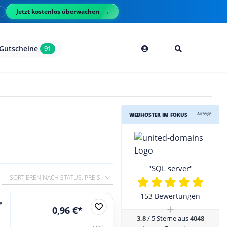
Jetzt kostenlos überwachen
l
Gutscheine
91
Anzeige
WEBHOSTER IM FOKUS
"SQL server"
SORTIEREN NACH STATUS, PREIS
153 Bewertungen
e
+
0,96 €*
3,8
/ 5 Sterne aus
4048
jährl.