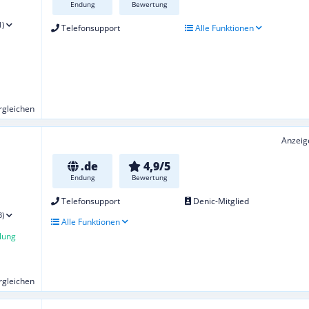
Endung
Bewertung
1)
Telefonsupport
Alle Funktionen
ergleichen
Anzeig
.de
4,9/5
Endung
Bewertung
Telefonsupport
Denic-Mitglied
3)
Alle Funktionen
lung
ergleichen