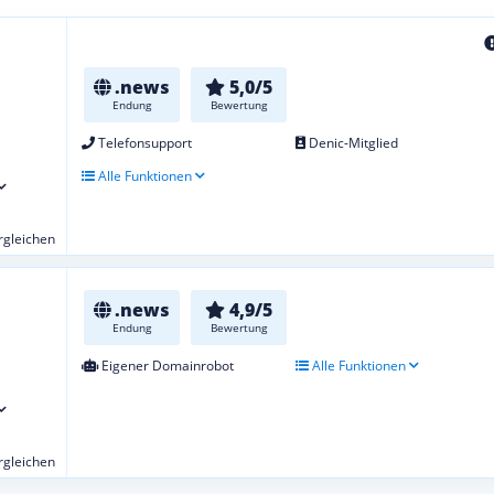
.news
5,0/5
Endung
Bewertung
Telefonsupport
Denic-Mitglied
Alle Funktionen
ergleichen
.news
4,9/5
Endung
Bewertung
Eigener Domainrobot
Alle Funktionen
ergleichen