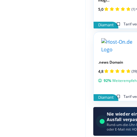
mögl...
5,0
(1)
Tarif v
Diamant
.news Domain
4,8
(39)
92%
Weiterempfeh
Tarif v
Diamant
Nie wieder ei
Ausfall verpa
Rund-um-die-Uhr-Ü
oder E‑Mail mit HO