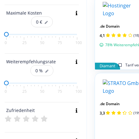
Maximale Kosten
0
€
.de Domain
4,1
(18)
0
25
50
75
100
78% Weiterempfeh
Weiterempfehlungsrate
Tarif v
Diamant
0
%
0
25
50
75
100
.de Domain
Zufriedenheit
3,3
(19