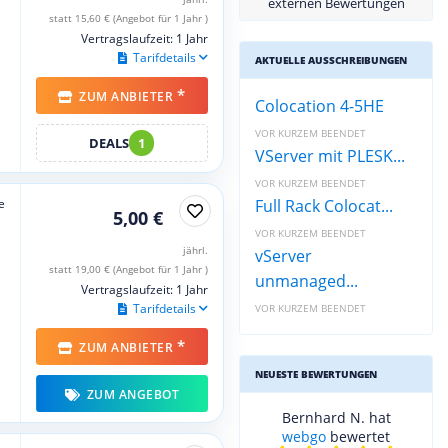
externen Bewertungen
statt 15,60 € (Angebot für 1 Jahr )
Vertragslaufzeit: 1 Jahr
Tarifdetails
AKTUELLE AUSSCHREIBUNGEN
*
ZUM ANBIETER
Colocation 4-5HE
VOR KURZEM BEENDET
DEALS
1
VServer mit PLESK...
VOR KURZEM BEENDET
e
Full Rack Colocat...
5,00 €
VOR KURZEM BEENDET
jährl.
vServer
statt 19,00 € (Angebot für 1 Jahr )
unmanaged...
Vertragslaufzeit: 1 Jahr
Tarifdetails
VOR KURZEM BEENDET
*
ZUM ANBIETER
NEUESTE BEWERTUNGEN
ZUM ANGEBOT
Bernhard N. hat
webgo
bewertet