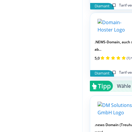
Tarif v
Diamant
.NEWS-Domain, auch 
ab...
5,0
(1)
Tarif v
Diamant
Tipp
Wähle 
.news Domain (Treuh