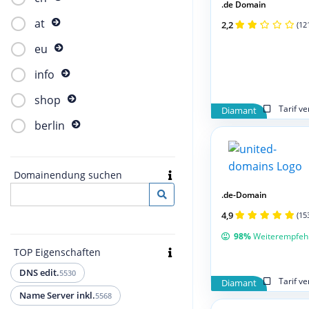
.de Domain
at
2,2
(12
eu
info
shop
Tarif v
Diamant
berlin
Domainendung suchen
.de-Domain
4,9
(15
98%
Weiterempfeh
TOP Eigenschaften
DNS edit.
5530
Tarif v
Diamant
Name Server inkl.
5568