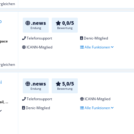
ergleichen
.news
0,0/5
Endung
Bewertung
Telefonsupport
Denic-Mitglied
space
ICANN-Mitglied
Alle Funktionen
ergleichen
.news
5,0/5
Endung
Bewertung
Telefonsupport
ICANN-Mitglied
l, ...
Denic-Mitglied
Alle Funktionen