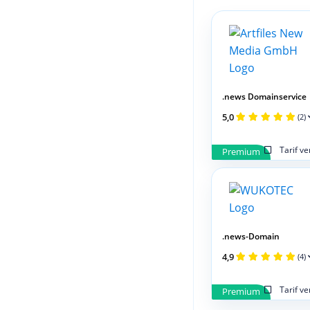
.news Domainservice
5,0
(2)
Tarif v
Premium
.news-Domain
4,9
(4)
Tarif v
Premium