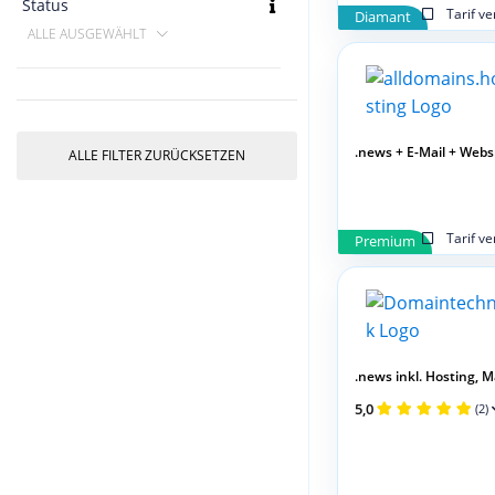
Status
Tarif v
Diamant
ALLE AUSGEWÄHLT
.news + E-Mail + Web
ALLE FILTER ZURÜCKSETZEN
Tarif v
Premium
.news inkl. Hosting, Mai
5,0
(2)