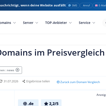
nachrichtigt, wenn deine Website ausfällt
SMS
Anruf
E-Mai
omains
Server
TOP-Anbieter
Service
Domains im Preisvergleich
hen : news
31.07.2026
Ergebnisse teilen
Zurück zum Domain Vergleich
Anzeig
.de
2,2/5