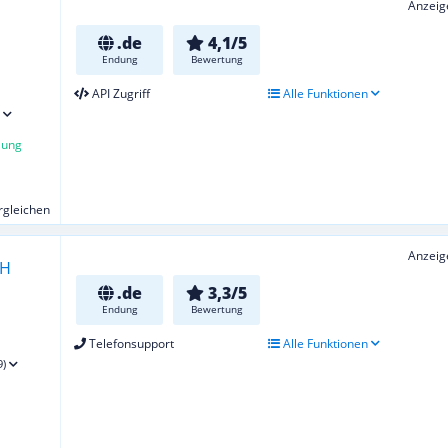
Anzeig
.de
4,1/5
Endung
Bewertung
API Zugriff
Alle Funktionen
lung
ergleichen
Anzeig
.de
3,3/5
Endung
Bewertung
Telefonsupport
Alle Funktionen
9)