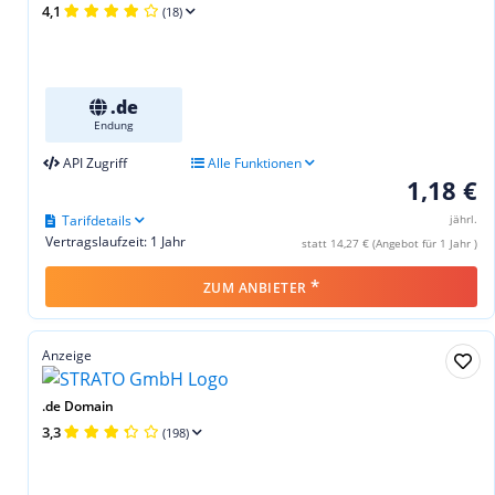
4,1
(18)
.de
Endung
API Zugriff
Alle Funktionen
1,18 €
Tarifdetails
jährl.
Vertragslaufzeit: 1 Jahr
statt 14,27 € (Angebot für 1 Jahr )
*
ZUM ANBIETER
Anzeige
.de Domain
3,3
(198)