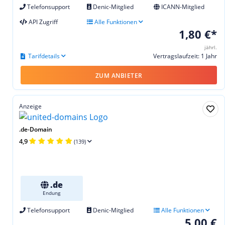
Telefonsupport
Denic-Mitglied
ICANN-Mitglied
API Zugriff
Alle Funktionen
1,80 €*
jährl.
Tarifdetails
Vertragslaufzeit: 1 Jahr
ZUM ANBIETER
Anzeige
.de-Domain
4,9
(139)
.de
Endung
Telefonsupport
Denic-Mitglied
Alle Funktionen
5,00 €