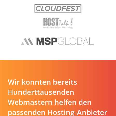
Wir konnten bereits
Hunderttausenden
Webmastern helfen den
passenden Hosting-Anbieter