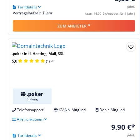
Tarifdetails
jährl.
Vertragslaufzeit: 1 Jahr
statt 19,00 € (Angebot für 1 Jahr )
*
ZUM ANBIETER
.poker inkl. Hosting, Mail, SSL
5,0
(1)
.poker
Endung
Telefonsupport
ICANN-Mitglied
Denic-Mitglied
Alle Funktionen
9,90 €*
Tarifdetails
jährl.