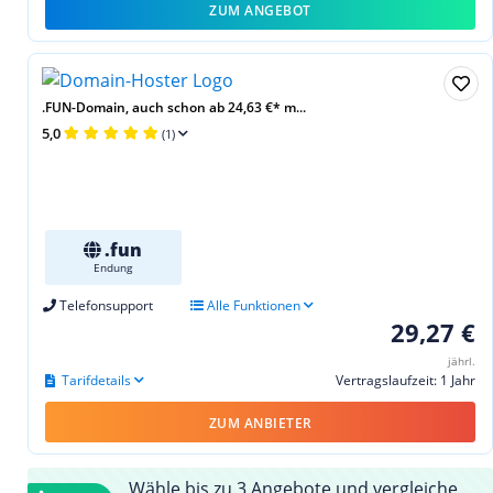
ZUM ANGEBOT
.FUN-Domain, auch schon ab 24,63 €* m...
5,0
(1)
.fun
Endung
Telefonsupport
Alle Funktionen
29,27 €
jährl.
Tarifdetails
Vertragslaufzeit: 1 Jahr
ZUM ANBIETER
Wähle bis zu 3 Angebote und vergleiche