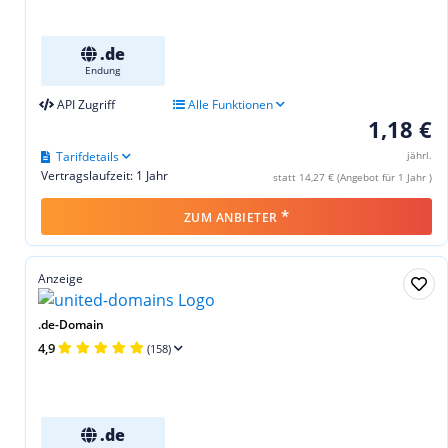
.de
Endung
API Zugriff
Alle Funktionen
1,18 €
Tarifdetails
jährl.
Vertragslaufzeit: 1 Jahr
statt 14,27 € (Angebot für 1 Jahr )
*
ZUM ANBIETER
Anzeige
.de-Domain
4,9
(158)
.de