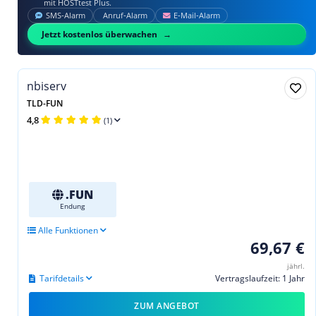
mit HOSTtest Plus.
SMS‑Alarm
Anruf‑Alarm
E‑Mail‑Alarm
Jetzt kostenlos überwachen
nbiserv
TLD-FUN
4,8
(1)
.FUN
Endung
Alle Funktionen
69,67 €
jährl.
Tarifdetails
Vertragslaufzeit: 1 Jahr
ZUM ANGEBOT