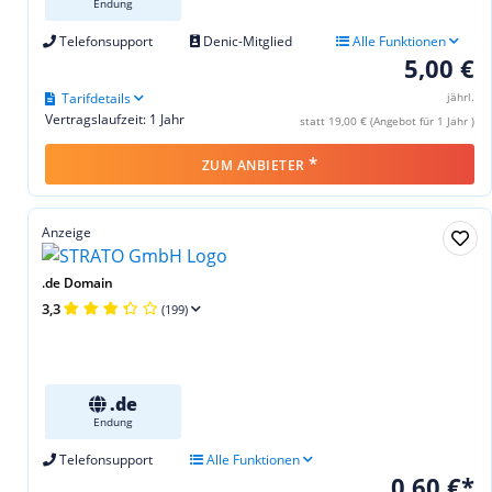
Endung
Telefonsupport
Denic-Mitglied
Alle Funktionen
5,00 €
Tarifdetails
jährl.
Vertragslaufzeit: 1 Jahr
statt 19,00 € (Angebot für 1 Jahr )
*
ZUM ANBIETER
Anzeige
.de Domain
3,3
(199)
.de
Endung
Telefonsupport
Alle Funktionen
0,60 €*