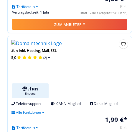
Tarifdetails
jährl.
Vertragslaufzeit: 1 Jahr
statt 12,00 € (Angebot für 1 Jahr )
*
ZUM ANBIETER
.fun inkl. Hosting, Mail, SSL
5,0
(2)
.fun
Endung
Telefonsupport
ICANN-Mitglied
Denic-Mitglied
Alle Funktionen
1,99 €*
Tarifdetails
jährl.