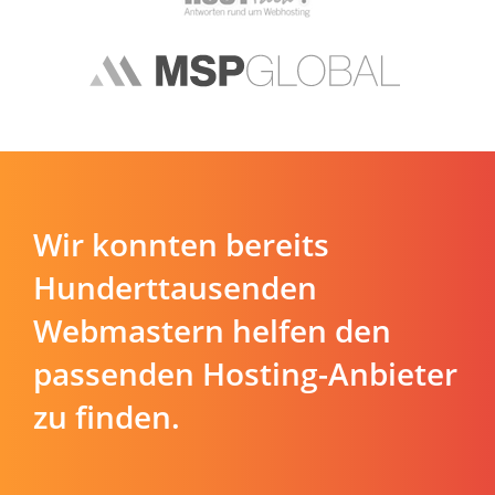
Wir konnten bereits
Hunderttausenden
Webmastern helfen den
passenden Hosting-Anbieter
zu finden.