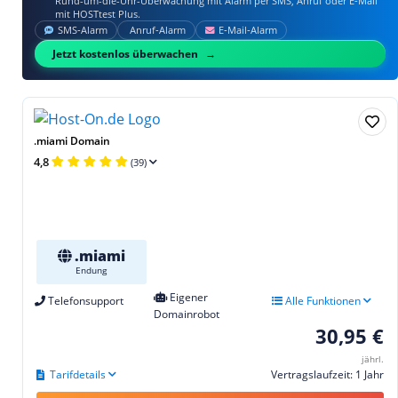
Rund-um-die-Uhr-Überwachung mit Alarm per SMS, Anruf oder E‑Mail
mit HOSTtest Plus.
SMS‑Alarm
Anruf‑Alarm
E‑Mail‑Alarm
Jetzt kostenlos überwachen
.miami Domain
4,8
(39)
.miami
Endung
Eigener
Telefonsupport
Alle Funktionen
Domainrobot
30,95 €
jährl.
Tarifdetails
Vertragslaufzeit: 1 Jahr