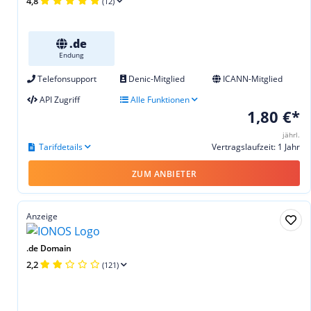
4,8
(12)
.de
Endung
Telefonsupport
Denic-Mitglied
ICANN-Mitglied
API Zugriff
Alle Funktionen
1,80 €*
jährl.
Tarifdetails
Vertragslaufzeit: 1 Jahr
ZUM ANBIETER
Anzeige
.de Domain
2,2
(121)