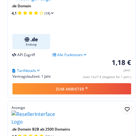
.de Domain
4,1
(18)
.de
Endung
API Zugriff
Alle Funktionen
1,18 €
Tarifdetails
jährl.
Vertragslaufzeit: 1 Jahr
statt 14,27 € (Angebot für 1 Jahr )
*
ZUM ANBIETER
Anzeige
.de Domain B2B ab 2500 Domains