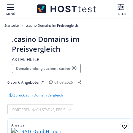
MENÜ
FILTER
Startseite
.casino Domains im Preisvergleich
.casino Domains im
Preisvergleich
AKTIVE FILTER:
Domainendung suchen : casino
6
von 6 Angeboten.*
01.08.2026
Zurück zum Domain Vergleich
SORTIEREN NACH STATUS, PREIS
Anzeige