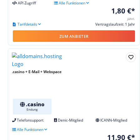
API Zugriff
Alle Funktionen
1,80 €*
jährl.
Tarifdetails
Vertragslaufzeit: 1 Jahr
ZUM ANBIETER
.casino + E-Mail + Webspace
.casino
Endung
Telefonsupport
Denic-Mitglied
ICANN-Mitglied
Alle Funktionen
11,90 €*