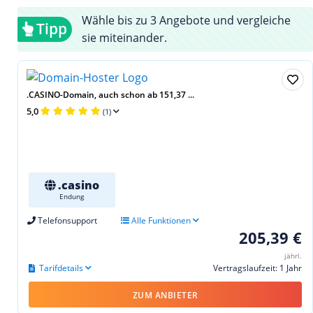
Wähle bis zu 3 Angebote und vergleiche
Tipp
sie miteinander.
.CASINO-Domain, auch schon ab 151,37 ...
5,0
(1)
.casino
Endung
Telefonsupport
Alle Funktionen
205,39 €
jährl.
Tarifdetails
Vertragslaufzeit: 1 Jahr
ZUM ANBIETER