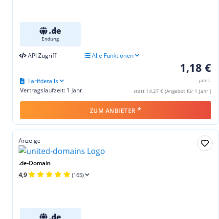
.de
Endung
API Zugriff
Alle Funktionen
1,18 €
Tarifdetails
jährl.
Vertragslaufzeit: 1 Jahr
statt 14,27 € (Angebot für 1 Jahr )
*
ZUM ANBIETER
Anzeige
.de-Domain
4,9
(165)
.de