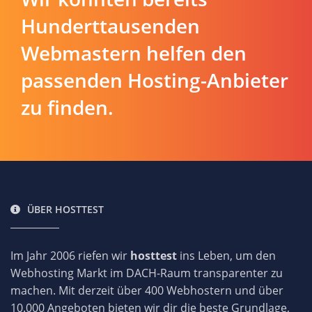
Hunderttausenden
Webmastern helfen den
passenden Hosting-Anbieter
zu finden.
ÜBER HOSTTEST
Im Jahr 2006 riefen wir
hosttest
ins Leben, um den
Webhosting Markt im DACH-Raum transparenter zu
machen. Mit derzeit über 400 Webhostern und über
10.000 Angeboten bieten wir dir die beste Grundlage,