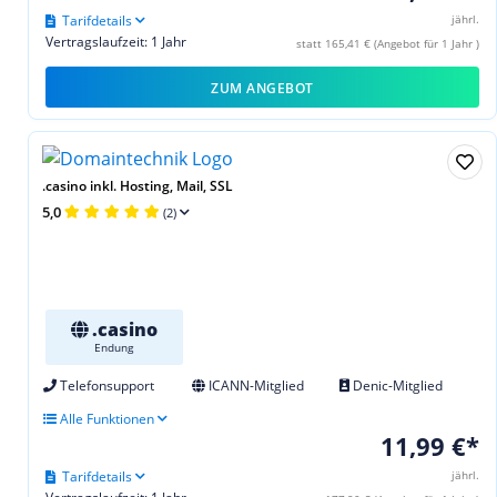
Tarifdetails
jährl.
Vertragslaufzeit: 1 Jahr
statt 165,41 € (Angebot für 1 Jahr )
ZUM ANGEBOT
.casino inkl. Hosting, Mail, SSL
5,0
(2)
.casino
Endung
Telefonsupport
ICANN-Mitglied
Denic-Mitglied
Alle Funktionen
11,99 €*
Tarifdetails
jährl.