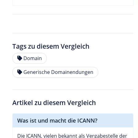
Tags zu diesem Vergleich
Domain
Generische Domainendungen
Artikel zu diesem Vergleich
Was ist und macht die ICANN?
Die ICANN, vielen bekannt als Vergabestelle der