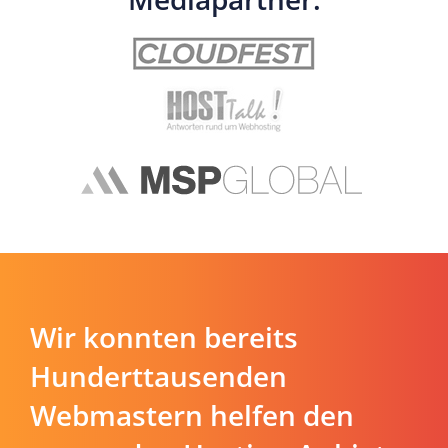
Wir konnten bereits
Hunderttausenden
Webmastern helfen den