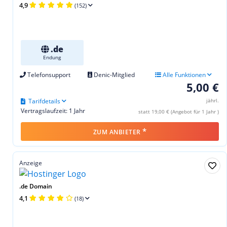
4,9
(152)
.de
Endung
Telefonsupport
Denic-Mitglied
Alle Funktionen
5,00 €
Tarifdetails
jährl.
Vertragslaufzeit: 1 Jahr
statt 19,00 € (Angebot für 1 Jahr )
*
ZUM ANBIETER
Anzeige
.de Domain
4,1
(18)