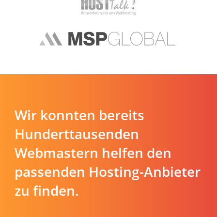
Wir konnten bereits
Hunderttausenden
Webmastern helfen den
passenden Hosting-Anbieter
zu finden.