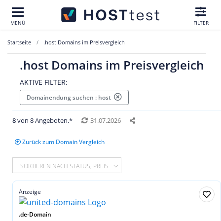
MENÜ
FILTER
Startseite
.host Domains im Preisvergleich
.host Domains im Preisvergleich
AKTIVE FILTER:
Domainendung suchen : host
8
von 8 Angeboten.*
31.07.2026
Zurück zum Domain Vergleich
SORTIEREN NACH STATUS, PREIS
Anzeige
.de-Domain