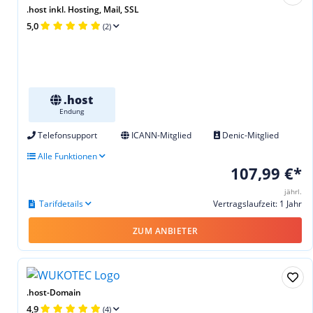
.host inkl. Hosting, Mail, SSL
5,0
(2)
.host
Endung
Telefonsupport
ICANN-Mitglied
Denic-Mitglied
Alle Funktionen
107,99 €*
jährl.
Tarifdetails
Vertragslaufzeit: 1 Jahr
ZUM ANBIETER
.host-Domain
4,9
(4)