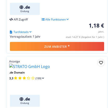
.de
Endung
API Zugriff
Alle Funktionen
1,18 €
Tarifdetails
jährl.
Vertragslaufzeit: 1 Jahr
statt 14,27 € (Angebot für 1 Jahr )
*
ZUM ANBIETER
Anzeige
.de Domain
3,3
(199)
.de
Endung