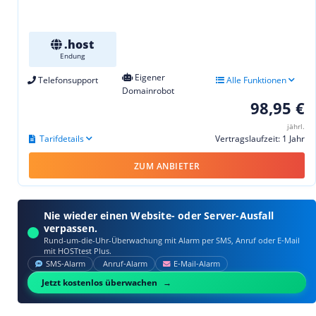
.host
Endung
Eigener
Telefonsupport
Alle Funktionen
Domainrobot
98,95 €
jährl.
Tarifdetails
Vertragslaufzeit: 1 Jahr
ZUM ANBIETER
Nie wieder einen Website- oder Server-Ausfall
verpassen.
Rund-um-die-Uhr-Überwachung mit Alarm per SMS, Anruf oder E‑Mail
mit HOSTtest Plus.
SMS‑Alarm
Anruf‑Alarm
E‑Mail‑Alarm
Jetzt kostenlos überwachen