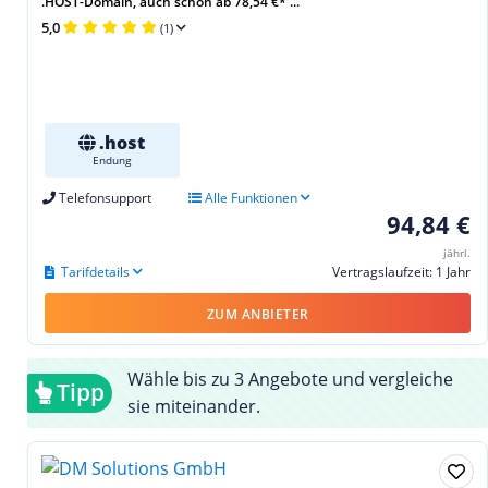
.HOST-Domain, auch schon ab 78,54 €* ...
5,0
(1)
.host
Endung
Telefonsupport
Alle Funktionen
94,84 €
jährl.
Tarifdetails
Vertragslaufzeit: 1 Jahr
ZUM ANBIETER
Wähle bis zu 3 Angebote und vergleiche
Tipp
sie miteinander.