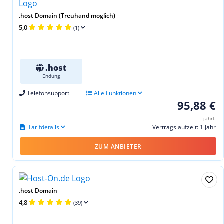
.host Domain (Treuhand möglich)
5,0
(1)
.host
Endung
Telefonsupport
Alle Funktionen
95,88 €
jährl.
Tarifdetails
Vertragslaufzeit: 1 Jahr
ZUM ANBIETER
.host Domain
4,8
(39)