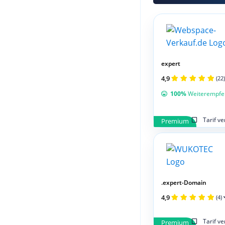
expert
4,9
(22)
100%
Weiterempfe
Tarif v
Premium
.expert-Domain
4,9
(4)
Tarif v
Premium