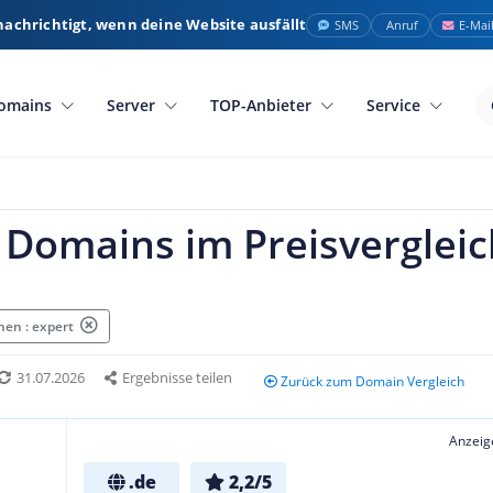
nachrichtigt, wenn deine Website ausfällt
SMS
Anruf
E-Mai
omains
Server
TOP-Anbieter
Service
 Domains im Preisvergleic
en : expert
31.07.2026
Ergebnisse teilen
Zurück zum Domain Vergleich
Anzeig
.de
2,2/5