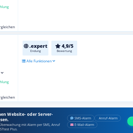
hlung
ergleichen
.expert
4,9/5
Endung
Bewertung
Alle Funktionen
hlung
ergleichen
nen Website- oder Server-
SMS‑Alarm
Anruf‑Alarm
ssen.
berwachung mit Alarm per SMS, Anruf
E‑Mail‑Alarm
STtest Plus.