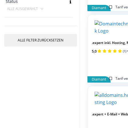
Status
Tarif v
Diamant
ALLE AUSGEWÄHLT
ALLE FILTER ZURÜCKSETZEN
.expert inkl. Hosting, M
5,0
(1)
Tarif v
Diamant
.expert + E-Mail + We