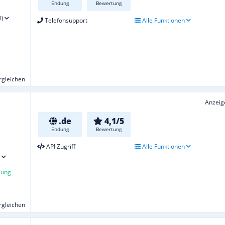
Endung
Bewertung
1)
Telefonsupport
Alle Funktionen
ergleichen
Anzeig
.de
4,1/5
Endung
Bewertung
API Zugriff
Alle Funktionen
lung
ergleichen