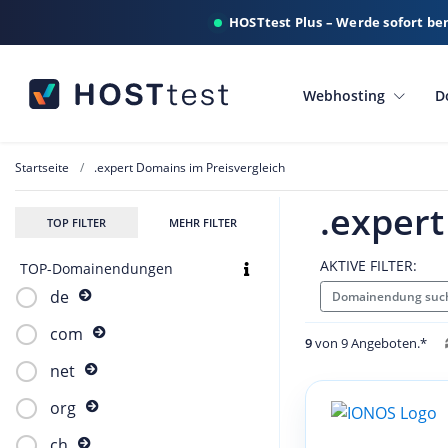
HOSTtest Plus – Werde sofort be
Webhosting
D
Startseite
.expert Domains im Preisvergleich
.expert
TOP FILTER
MEHR FILTER
AKTIVE FILTER:
TOP-Domainendungen
de
Domainendung such
com
9
von 9 Angeboten.*
net
org
ch