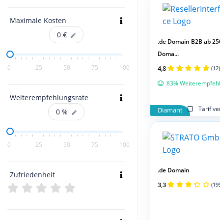
Maximale Kosten
0
€
.de Domain B2B ab 25
Doma...
0
25
50
75
100
4,8
(12)
83% Weiterempfeh
Weiterempfehlungsrate
Tarif v
Diamant
0
%
0
25
50
75
100
.de Domain
Zufriedenheit
3,3
(19