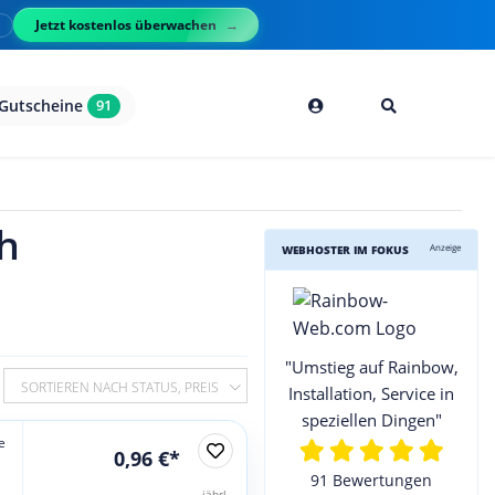
Jetzt kostenlos überwachen
l
Gutscheine
91
h
Anzeige
WEBHOSTER IM FOKUS
"Umstieg auf Rainbow,
SORTIEREN NACH STATUS, PREIS
Installation, Service in
speziellen Dingen"
e
0,96 €*
91 Bewertungen
jährl.