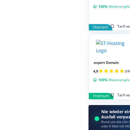
100%
Weiterempfe
Tarif v
Diamant
.expert Domain
4,9
(24)
100%
Weiterempfe
Tarif v
Premium
Nie wieder ei
Ausfall verpa
Rund-um-die-Uhr-Ü
oder E‑Mail mit HO