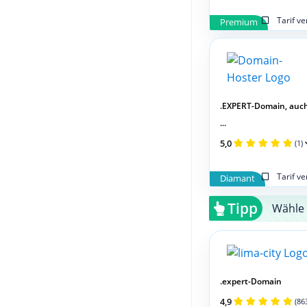
Tarif v
Premium
.EXPERT-Domain, auc
...
5,0
(1)
Tarif v
Diamant
Tipp
Wähle 
.expert-Domain
4,9
(86