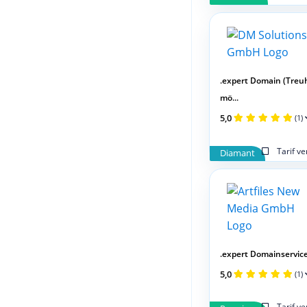
.expert Domain (Tre
mö...
5,0
(1)
Tarif v
Diamant
.expert Domainservic
5,0
(1)
Tarif v