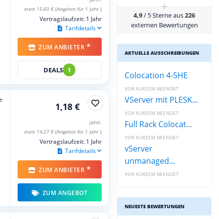
+
statt 15,60 € (Angebot für 1 Jahr )
4,9
/ 5 Sterne aus
226
Vertragslaufzeit: 1 Jahr
externen Bewertungen
Tarifdetails
*
ZUM ANBIETER
AKTUELLE AUSSCHREIBUNGEN
DEALS
1
Colocation 4-5HE
VOR KURZEM BEENDET
VServer mit PLESK...
e
1,18 €
VOR KURZEM BEENDET
jährl.
Full Rack Colocat...
statt 14,27 € (Angebot für 1 Jahr )
VOR KURZEM BEENDET
Vertragslaufzeit: 1 Jahr
vServer
Tarifdetails
unmanaged...
*
ZUM ANBIETER
VOR KURZEM BEENDET
ZUM ANGEBOT
NEUESTE BEWERTUNGEN