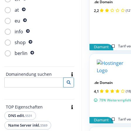
.de Domain
at
2,2
(12
eu
info
shop
Tarif v
Diamant
berlin
Domainendung suchen
.de Domain
4,1
(18)
78% Weiterempfeh
TOP Eigenschaften
DNS edit.
5531
Tarif v
Diamant
Name Server inkl.
5569