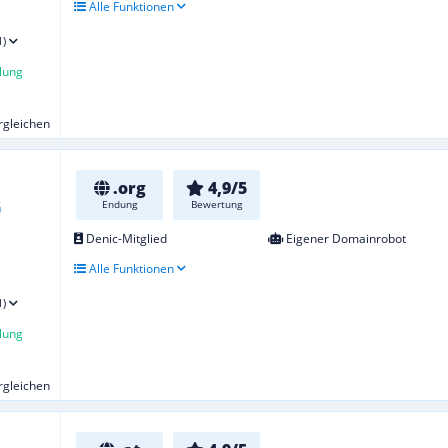
Alle Funktionen
1)
lung
ergleichen
.org
4,9/5
Endung
Bewertung
Denic-Mitglied
Eigener Domainrobot
Alle Funktionen
1)
lung
ergleichen