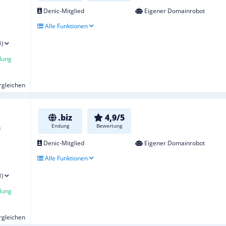
Denic-Mitglied
Eigener Domainrobot
Alle Funktionen
1)
lung
ergleichen
.biz
4,9/5
Endung
Bewertung
Denic-Mitglied
Eigener Domainrobot
Alle Funktionen
1)
lung
ergleichen