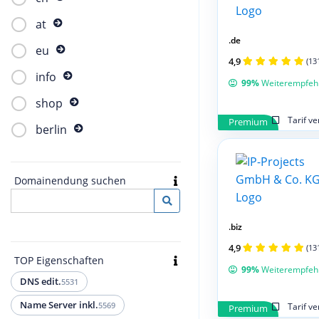
at
.de
eu
4,9
(13
info
99%
Weiterempfeh
shop
Tarif v
Premium
berlin
Domainendung suchen
.biz
4,9
(13
TOP Eigenschaften
99%
Weiterempfeh
DNS edit.
5531
Name Server inkl.
5569
Tarif v
Premium