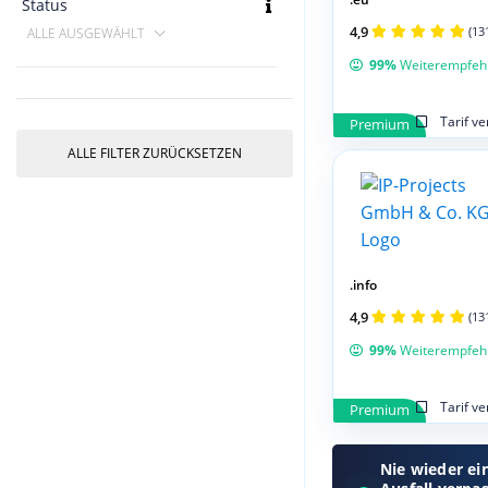
Status
4,9
(13
ALLE AUSGEWÄHLT
99%
Weiterempfeh
Tarif v
Premium
ALLE FILTER ZURÜCKSETZEN
.info
4,9
(13
99%
Weiterempfeh
Tarif v
Premium
Nie wieder ei