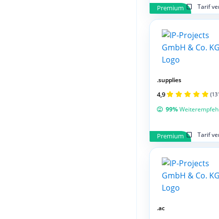
Tarif v
Premium
.supplies
4,9
(13
99%
Weiterempfeh
Tarif v
Premium
.ac