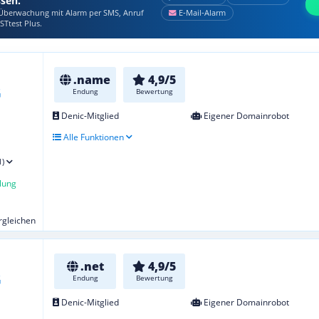
ssen.
berwachung mit Alarm per SMS, Anruf
E‑Mail‑Alarm
STtest Plus.
.name
4,9/5
Endung
Bewertung
Denic-Mitglied
Eigener Domainrobot
Alle Funktionen
1)
lung
ergleichen
.net
4,9/5
Endung
Bewertung
Denic-Mitglied
Eigener Domainrobot