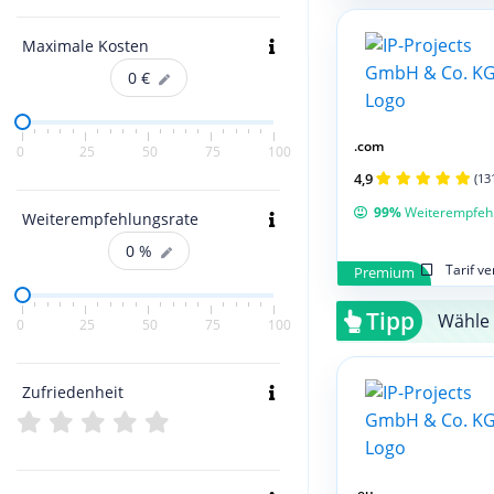
Maximale Kosten
0
€
.com
0
25
50
75
100
4,9
(13
99%
Weiterempfeh
Weiterempfehlungsrate
0
%
Tarif v
Premium
Tipp
Wähle 
0
25
50
75
100
Zufriedenheit
.eu