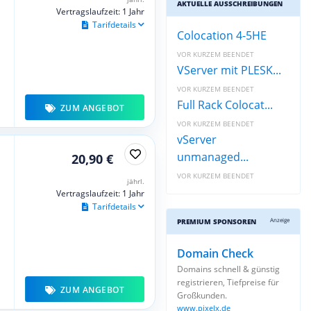
AKTUELLE AUSSCHREIBUNGEN
Vertragslaufzeit: 1 Jahr
Tarifdetails
Colocation 4-5HE
VOR KURZEM BEENDET
VServer mit PLESK...
VOR KURZEM BEENDET
Full Rack Colocat...
ZUM ANGEBOT
VOR KURZEM BEENDET
vServer
unmanaged...
20,90 €
VOR KURZEM BEENDET
jährl.
Vertragslaufzeit: 1 Jahr
Tarifdetails
Anzeige
PREMIUM SPONSOREN
Domain Check
Domains schnell & günstig
registrieren, Tiefpreise für
ZUM ANGEBOT
Großkunden.
www.pixelx.de