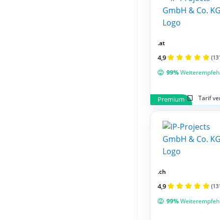
.at
4,9
(13
99%
Weiterempfeh
Tarif v
Premium
.ch
4,9
(13
99%
Weiterempfeh