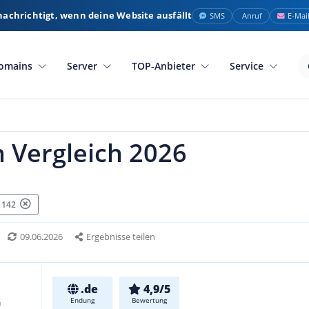
nachrichtigt, wenn deine Website ausfällt
SMS
Anruf
E-Mai
omains
Server
TOP-Anbieter
Service
 Vergleich 2026
: 142
09.06.2026
Ergebnisse teilen
.de
4,9/5
Endung
Bewertung