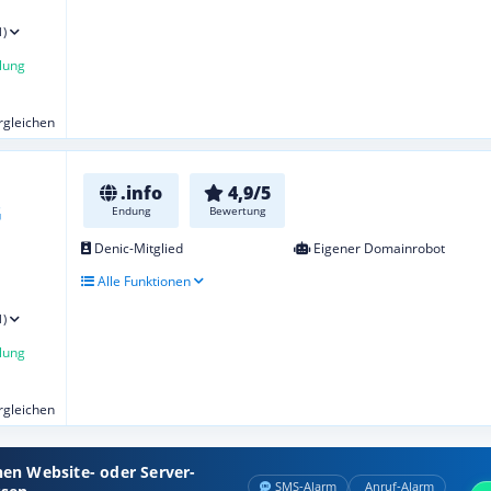
1)
lung
ergleichen
.info
4,9/5
Endung
Bewertung
Denic-Mitglied
Eigener Domainrobot
Alle Funktionen
1)
lung
ergleichen
nen Website- oder Server-
SMS‑Alarm
Anruf‑Alarm