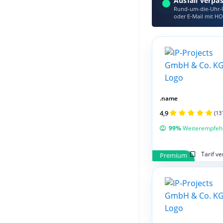
Ausfall verpa
Rund-um-die-Uhr-Ü
oder E‑Mail mit HO
.name
4,9
(13
99%
Weiterempfeh
Tarif v
Premium