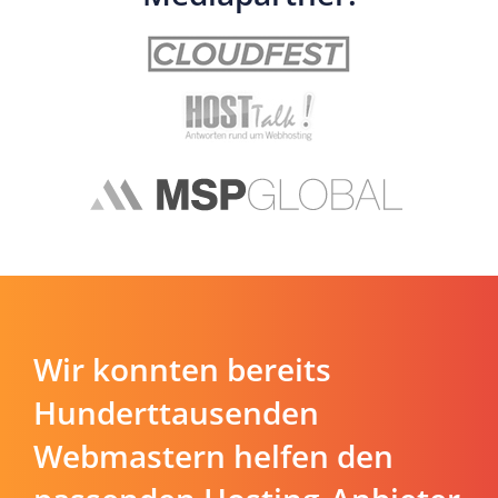
Wir konnten bereits
Hunderttausenden
Webmastern helfen den