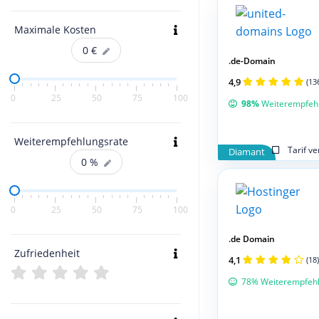
Maximale Kosten
0
€
.de-Domain
4,9
(13
0
25
50
75
100
98%
Weiterempfeh
Weiterempfehlungsrate
Tarif v
Diamant
0
%
0
25
50
75
100
.de Domain
Zufriedenheit
4,1
(18)
78% Weiterempfeh