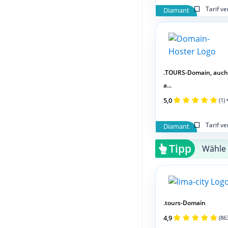
Tarif v
Diamant
.TOURS-Domain, auch
a...
5,0
(1)
Tarif v
Diamant
Tipp
Wähle 
.tours-Domain
4,9
(86