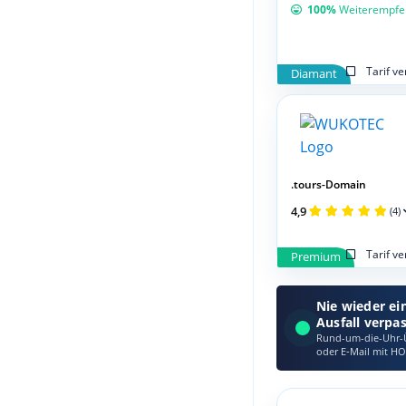
100%
Weiterempfe
Tarif v
Diamant
.tours-Domain
4,9
(4)
Tarif v
Premium
Nie wieder ei
Ausfall verpa
Rund-um-die-Uhr-Ü
oder E‑Mail mit HO