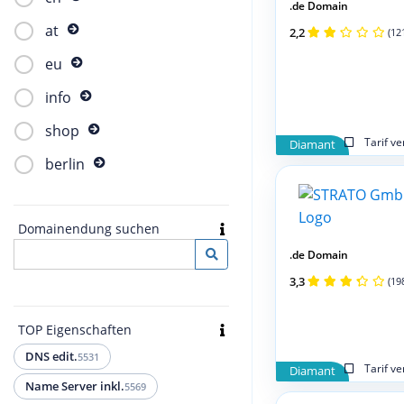
.de Domain
at
2,2
(12
eu
info
shop
Tarif v
Diamant
berlin
Domainendung suchen
.de Domain
3,3
(19
TOP Eigenschaften
DNS edit.
5531
Tarif v
Diamant
Name Server inkl.
5569