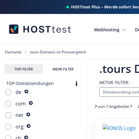
HOSTtest Plus – Werde sofort be
Webhosting
D
Startseite
.tours Domains im Preisvergleich
.tours 
TOP FILTER
MEHR FILTER
AKTIVE FILTER:
TOP-Domainendungen
de
Domainendung such
com
7
von 7 Angeboten.*
net
org
ch