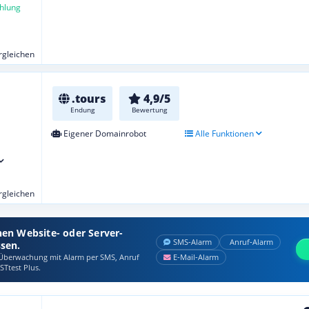
hlung
ergleichen
.tours
4,9/5
Endung
Bewertung
Eigener Domainrobot
Alle Funktionen
ergleichen
nen Website- oder Server-
SMS‑Alarm
Anruf‑Alarm
ssen.
berwachung mit Alarm per SMS, Anruf
E‑Mail‑Alarm
STtest Plus.