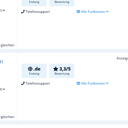
Endung
Bewertung
1)
Telefonsupport
Alle Funktionen
ergleichen
Anzeig
.de
3,3/5
Endung
Bewertung
Telefonsupport
Alle Funktionen
8)
ergleichen