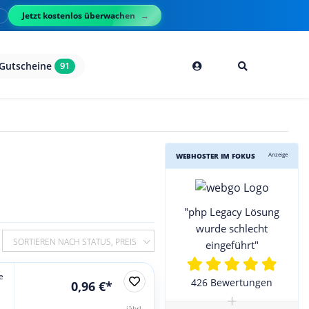
Jetzt kostenlos überwachen
l
Gutscheine
91
Anzeige
WEBHOSTER IM FOKUS
"php Legacy Lösung
wurde schlecht
SORTIEREN NACH STATUS, PREIS
eingeführt"
e
426 Bewertungen
0,96 €*
+
jährl.