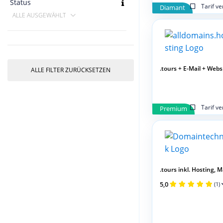
Status
Tarif v
Diamant
ALLE AUSGEWÄHLT
.tours + E-Mail + Web
ALLE FILTER ZURÜCKSETZEN
Tarif v
Premium
.tours inkl. Hosting, Mai
5,0
(1)