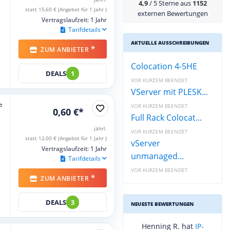
4,9
/ 5 Sterne aus
1152
statt 15,60 € (Angebot für 1 Jahr )
externen Bewertungen
Vertragslaufzeit: 1 Jahr
Tarifdetails
AKTUELLE AUSSCHREIBUNGEN
*
ZUM ANBIETER
Colocation 4-5HE
DEALS
1
VOR KURZEM BEENDET
VServer mit PLESK...
e
VOR KURZEM BEENDET
0,60 €*
Full Rack Colocat...
jährl.
VOR KURZEM BEENDET
statt 12,00 € (Angebot für 1 Jahr )
vServer
Vertragslaufzeit: 1 Jahr
unmanaged...
Tarifdetails
VOR KURZEM BEENDET
*
ZUM ANBIETER
DEALS
3
NEUESTE BEWERTUNGEN
Henning R. hat
IP-