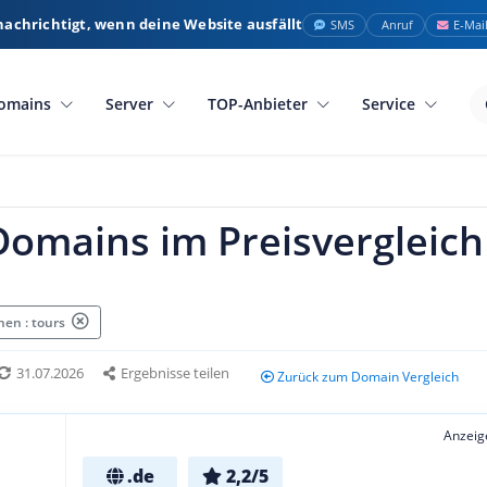
nachrichtigt, wenn deine Website ausfällt
SMS
Anruf
E-Mai
omains
Server
TOP-Anbieter
Service
Domains im Preisvergleich
en : tours
31.07.2026
Ergebnisse teilen
Zurück zum Domain Vergleich
Anzeig
.de
2,2/5