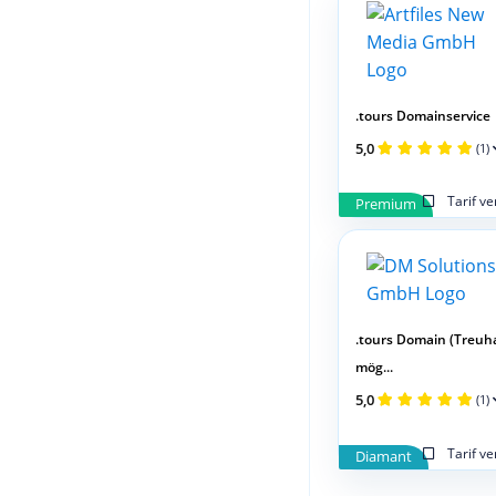
.tours Domainservice
5,0
(1)
Tarif v
Premium
.tours Domain (Treuh
mög...
5,0
(1)
Tarif v
Diamant