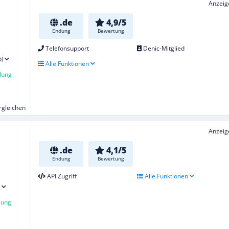
Anzeig
.de
4,9/5
Endung
Bewertung
Telefonsupport
Denic-Mitglied
6)
Alle Funktionen
lung
ergleichen
Anzeig
.de
4,1/5
Endung
Bewertung
API Zugriff
Alle Funktionen
lung