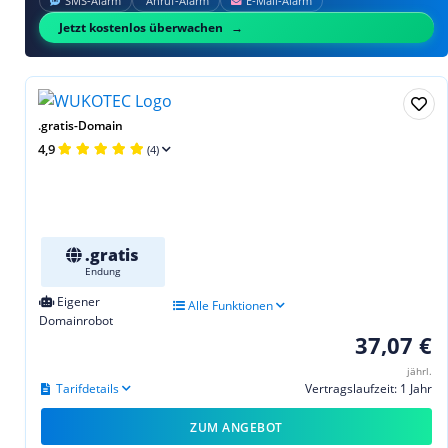
SMS‑Alarm
Anruf‑Alarm
E‑Mail‑Alarm
Jetzt kostenlos überwachen
.gratis-Domain
4,9
(4)
.gratis
Endung
Eigener
Alle Funktionen
Domainrobot
37,07 €
jährl.
Tarifdetails
Vertragslaufzeit: 1 Jahr
ZUM ANGEBOT