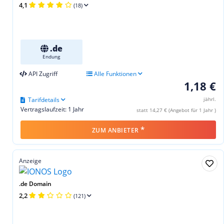
4,1
(18)
.de
Endung
API Zugriff
Alle Funktionen
1,18 €
Tarifdetails
jährl.
Vertragslaufzeit: 1 Jahr
statt 14,27 € (Angebot für 1 Jahr )
*
ZUM ANBIETER
Anzeige
.de Domain
2,2
(121)