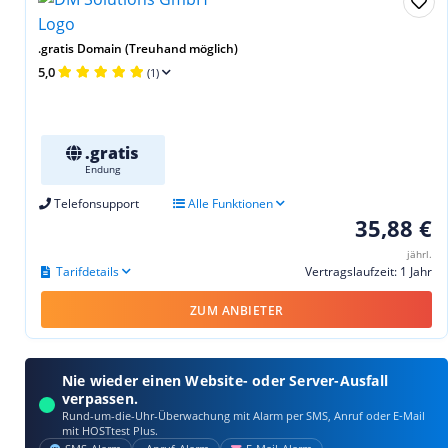
.gratis Domain (Treuhand möglich)
5,0
(1)
.gratis
Endung
Telefonsupport
Alle Funktionen
35,88 €
jährl.
Tarifdetails
Vertragslaufzeit: 1 Jahr
ZUM ANBIETER
Nie wieder einen Website- oder Server-Ausfall
verpassen.
Rund-um-die-Uhr-Überwachung mit Alarm per SMS, Anruf oder E‑Mail
mit HOSTtest Plus.