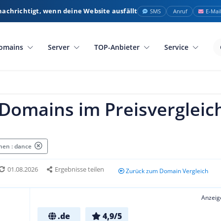
nachrichtigt, wenn deine Website ausfällt
SMS
Anruf
E-Mai
omains
Server
TOP-Anbieter
Service
Domains im Preisvergleic
hen : dance
01.08.2026
Ergebnisse teilen
Zurück zum Domain Vergleich
Anzeig
.de
4,9/5