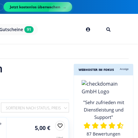
Jetzt kostenlos überwachen
l
Gutscheine
91
h
Anzeige
WEBHOSTER IM FOKUS
"Sehr zufrieden mit
SORTIEREN NACH STATUS, PREIS
Dienstleistung und
Support"
e
5,00 €
87 Bewertungen
jährl.