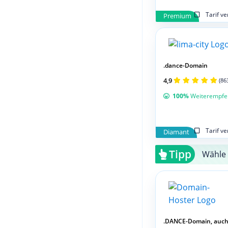
Tarif v
Premium
.dance-Domain
4,9
(86
100%
Weiterempfe
Tarif v
Diamant
Tipp
Wähle 
.DANCE-Domain, auch