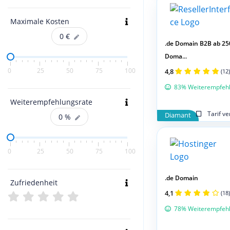
Maximale Kosten
0
€
.de Domain B2B ab 25
Doma...
0
25
50
75
100
4,8
(12)
83% Weiterempfeh
Weiterempfehlungsrate
Tarif v
Diamant
0
%
0
25
50
75
100
.de Domain
Zufriedenheit
4,1
(18)
78% Weiterempfeh