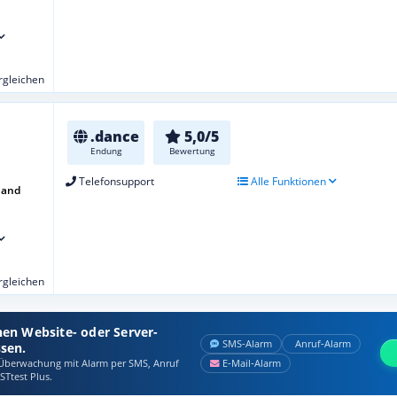
ergleichen
.dance
5,0/5
Endung
Bewertung
Telefonsupport
Alle Funktionen
hand
ergleichen
nen Website- oder Server-
SMS‑Alarm
Anruf‑Alarm
ssen.
berwachung mit Alarm per SMS, Anruf
E‑Mail‑Alarm
STtest Plus.