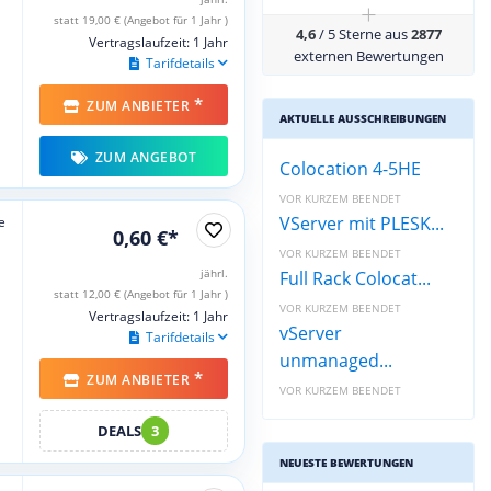
+
statt 19,00 € (Angebot für 1 Jahr )
4,6
/ 5 Sterne aus
2877
Vertragslaufzeit: 1 Jahr
externen Bewertungen
Tarifdetails
*
ZUM ANBIETER
AKTUELLE AUSSCHREIBUNGEN
ZUM ANGEBOT
Colocation 4-5HE
VOR KURZEM BEENDET
VServer mit PLESK...
e
0,60 €*
VOR KURZEM BEENDET
jährl.
Full Rack Colocat...
statt 12,00 € (Angebot für 1 Jahr )
VOR KURZEM BEENDET
Vertragslaufzeit: 1 Jahr
vServer
Tarifdetails
unmanaged...
*
ZUM ANBIETER
VOR KURZEM BEENDET
DEALS
3
NEUESTE BEWERTUNGEN