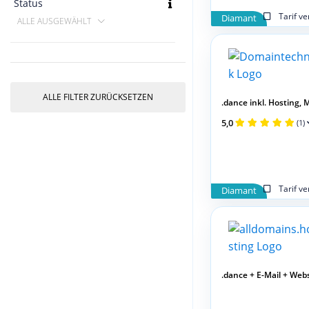
Status
Tarif v
Diamant
ALLE AUSGEWÄHLT
ALLE FILTER ZURÜCKSETZEN
.dance inkl. Hosting, Ma
5,0
(1)
Tarif v
Diamant
.dance + E-Mail + Web