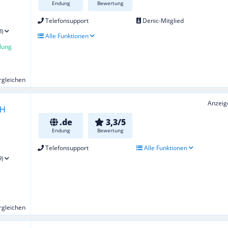
Endung
Bewertung
Telefonsupport
Denic-Mitglied
8)
Alle Funktionen
lung
ergleichen
Anzeig
.de
3,3/5
Endung
Bewertung
Telefonsupport
Alle Funktionen
9)
ergleichen