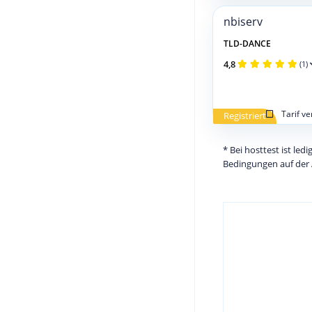
nbiserv
TLD-DANCE
4,8
(1)
Tarif v
Registriert
* Bei hosttest ist le
Bedingungen auf der 