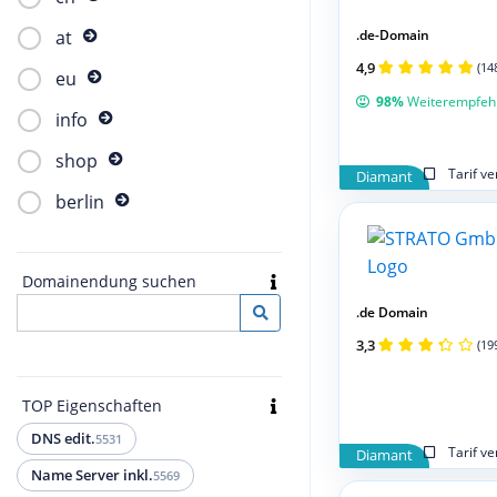
.de-Domain
at
4,9
(14
eu
98%
Weiterempfeh
info
shop
Tarif v
Diamant
berlin
Domainendung suchen
.de Domain
3,3
(19
TOP Eigenschaften
DNS edit.
5531
Tarif v
Diamant
Name Server inkl.
5569