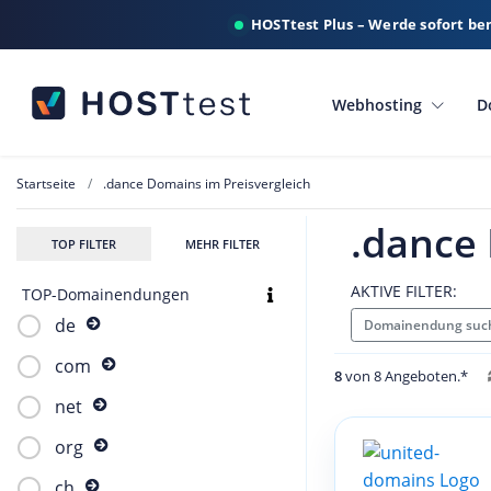
HOSTtest Plus – Werde sofort be
Webhosting
D
Startseite
.dance Domains im Preisvergleich
.dance 
TOP FILTER
MEHR FILTER
AKTIVE FILTER:
TOP-Domainendungen
de
Domainendung suc
com
8
von 8 Angeboten.*
net
org
ch