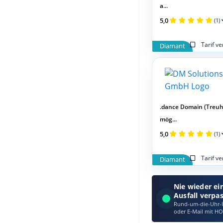
a...
5,0
(1)
Tarif v
Diamant
.dance Domain (Treu
mög...
5,0
(1)
Tarif v
Diamant
Nie wieder ei
Ausfall verpa
Rund-um-die-Uhr-Ü
oder E‑Mail mit HO