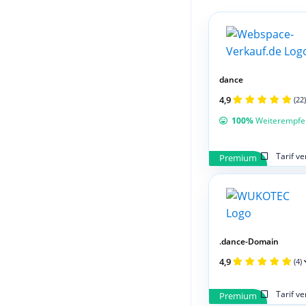
dance
4,9
(22)
100%
Weiterempfe
Tarif v
Premium
.dance-Domain
4,9
(4)
Tarif v
Premium