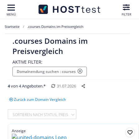
MENÜ
FILTER
Startseite
.courses Domains im Preisvergleich
.courses Domains im
Preisvergleich
AKTIVE FILTER:
Domainendung suchen : courses
4
von 4 Angeboten.*
31.07.2026
Zurück zum Domain Vergleich
SORTIEREN NACH STATUS, PREIS
Anzeige