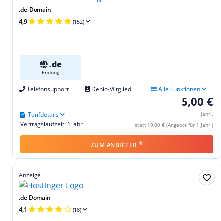
.de-Domain
4,9
(152)
.de
Endung
Telefonsupport
Denic-Mitglied
Alle Funktionen
5,00 €
Tarifdetails
jährl.
Vertragslaufzeit: 1 Jahr
statt 19,00 € (Angebot für 1 Jahr )
*
ZUM ANBIETER
Anzeige
.de Domain
4,1
(18)