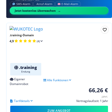
SMS‑Alarm
Anruf‑Alarm
E‑Mail‑Alarm
Jetzt kostenlos überwachen
.training-Domain
4,9
(4)
.training
Endung
Eigener
Alle Funktionen
Domainrobot
66,26 €
jährl.
Tarifdetails
Vertragslaufzeit: 1 Jahr
ZUM ANGEBOT