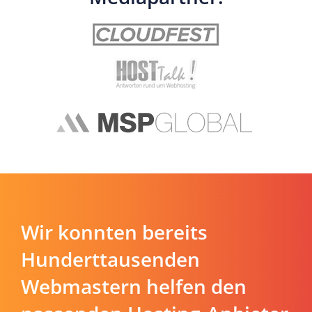
Wir konnten bereits
Hunderttausenden
Webmastern helfen den