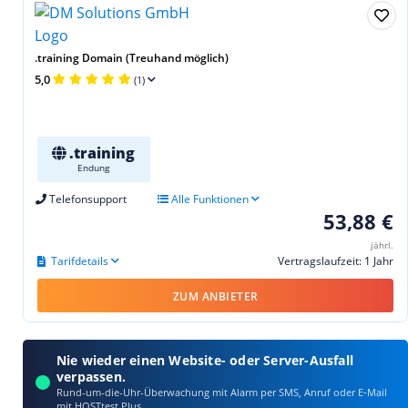
.training Domain (Treuhand möglich)
5,0
(1)
.training
Endung
Telefonsupport
Alle Funktionen
53,88 €
jährl.
Tarifdetails
Vertragslaufzeit: 1 Jahr
ZUM ANBIETER
Nie wieder einen Website- oder Server-Ausfall
verpassen.
Rund-um-die-Uhr-Überwachung mit Alarm per SMS, Anruf oder E‑Mail
mit HOSTtest Plus.