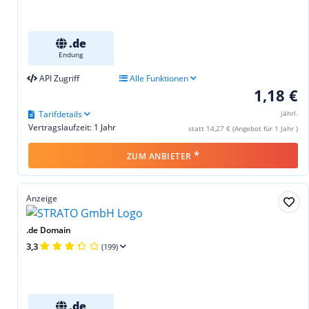
.de
Endung
API Zugriff
Alle Funktionen
1,18 €
Tarifdetails
jährl.
Vertragslaufzeit: 1 Jahr
statt 14,27 € (Angebot für 1 Jahr )
*
ZUM ANBIETER
Anzeige
.de Domain
3,3
(199)
.de