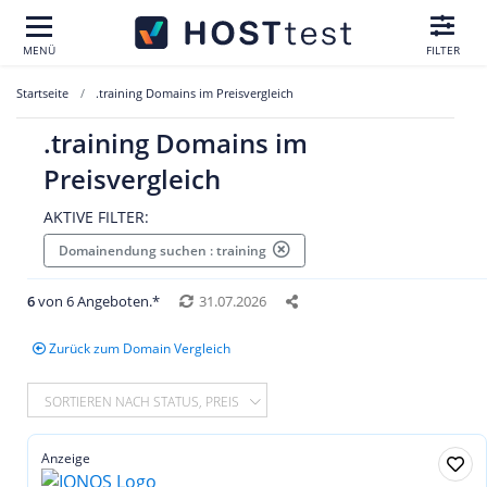
MENÜ
FILTER
Startseite
.training Domains im Preisvergleich
.training Domains im
Preisvergleich
AKTIVE FILTER:
Domainendung suchen : training
6
von 6 Angeboten.*
31.07.2026
Zurück zum Domain Vergleich
SORTIEREN NACH STATUS, PREIS
Anzeige