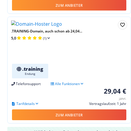
ZUM ANBIETER
.TRAINING-Domain, auch schon ab 24,04...
5,0
(1)
.training
Endung
Telefonsupport
Alle Funktionen
29,04 €
jährl.
Tarifdetails
Vertragslaufzeit: 1 Jahr
ZUM ANBIETER