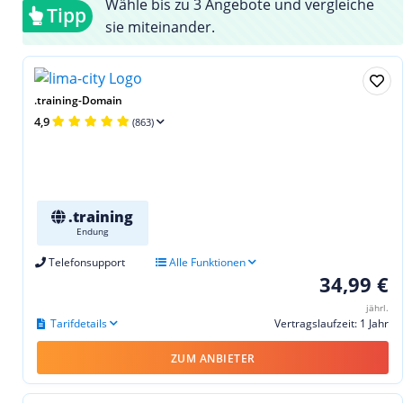
Wähle bis zu 3 Angebote und vergleiche
Tipp
sie miteinander.
.training-Domain
4,9
(863)
.training
Endung
Telefonsupport
Alle Funktionen
34,99 €
jährl.
Tarifdetails
Vertragslaufzeit: 1 Jahr
ZUM ANBIETER