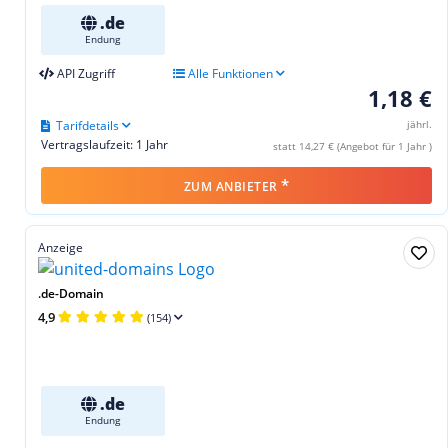
.de
Endung
API Zugriff
Alle Funktionen
1,18 €
Tarifdetails
jährl.
Vertragslaufzeit: 1 Jahr
statt 14,27 € (Angebot für 1 Jahr )
*
ZUM ANBIETER
Anzeige
.de-Domain
4,9
(154)
.de
Endung