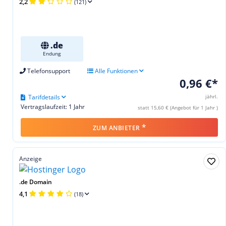
2,2
(121)
.de
Endung
Telefonsupport
Alle Funktionen
0,96 €*
Tarifdetails
jährl.
Vertragslaufzeit: 1 Jahr
statt 15,60 € (Angebot für 1 Jahr )
*
ZUM ANBIETER
Anzeige
.de Domain
4,1
(18)