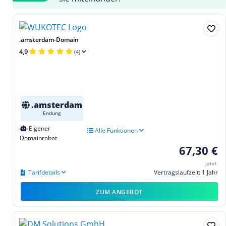
.amsterdam-Domain
4,9
(4)
.amsterdam
Endung
Eigener
Alle Funktionen
Domainrobot
67,30 €
jährl.
Tarifdetails
Vertragslaufzeit: 1 Jahr
ZUM ANGEBOT