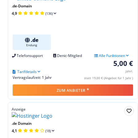
.de-Domain
4,9
(136)
.de
Endung
Telefonsupport
Denic-Mitglied
Alle Funktionen
5,00 €
Tarifdetails
jährl.
Vertragslaufzeit: 1 Jahr
statt 19,00 € (Angebot für 1 Jahr )
*
ZUM ANBIETER
Anzeige
.de Domain
4,1
(18)