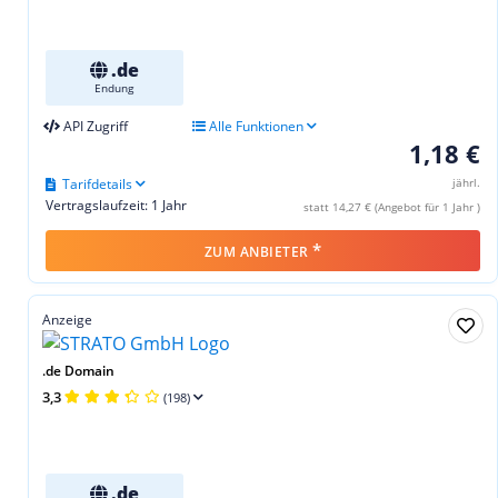
.de
Endung
API Zugriff
Alle Funktionen
1,18 €
Tarifdetails
jährl.
Vertragslaufzeit: 1 Jahr
statt 14,27 € (Angebot für 1 Jahr )
*
ZUM ANBIETER
Anzeige
.de Domain
3,3
(198)
.de