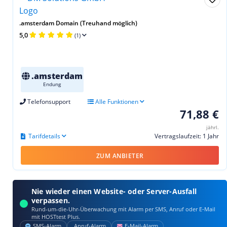
.amsterdam Domain (Treuhand möglich)
5,0
(1)
.amsterdam
Endung
Telefonsupport
Alle Funktionen
71,88 €
jährl.
Tarifdetails
Vertragslaufzeit: 1 Jahr
ZUM ANBIETER
Nie wieder einen Website- oder Server-Ausfall
verpassen.
Rund-um-die-Uhr-Überwachung mit Alarm per SMS, Anruf oder E‑Mail
mit HOSTtest Plus.
SMS‑Alarm
Anruf‑Alarm
E‑Mail‑Alarm