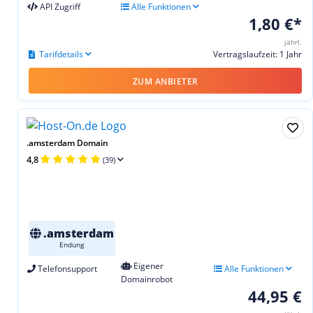
API Zugriff
Alle Funktionen
1,80 €*
jährl.
Tarifdetails
Vertragslaufzeit: 1 Jahr
ZUM ANBIETER
.amsterdam Domain
4,8
(39)
.amsterdam
Endung
Eigener
Telefonsupport
Alle Funktionen
Domainrobot
44,95 €