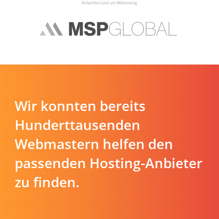
Wir konnten bereits
Hunderttausenden
Webmastern helfen den
passenden Hosting-Anbieter
zu finden.