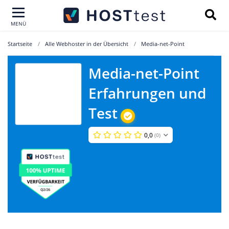
MENÜ
Startseite
Alle Webhoster in der Übersicht
Media-net-Point
Media-net-Point
Media-net-
Erfahrungen und
Point
Test
0,0
(0)