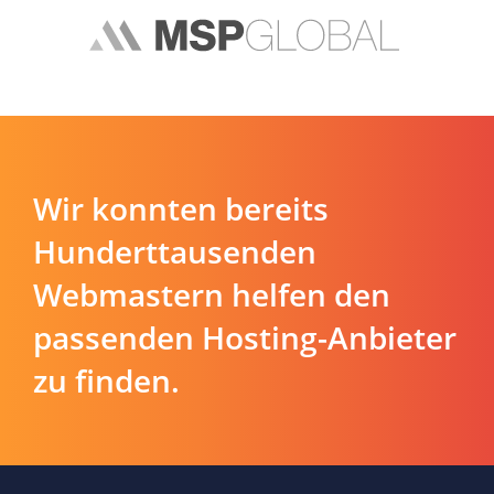
Wir konnten bereits
Hunderttausenden
Webmastern helfen den
passenden Hosting-Anbieter
zu finden.