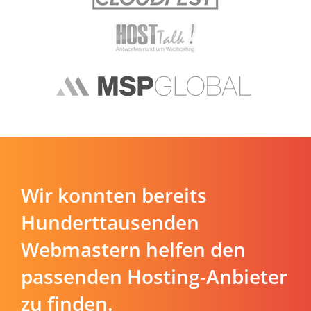
Wir konnten bereits
Hunderttausenden
Webmastern helfen den
passenden Hosting-Anbieter
zu finden.