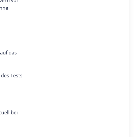
vern von
ohne
 auf das
 des Tests
uell bei