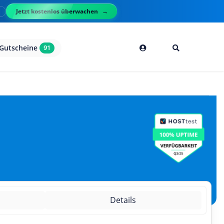
Jetzt kostenlos überwachen
l
Gutscheine
91
g
Details