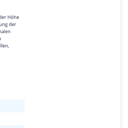
 der Höhe
tung der
malen
n
llen,