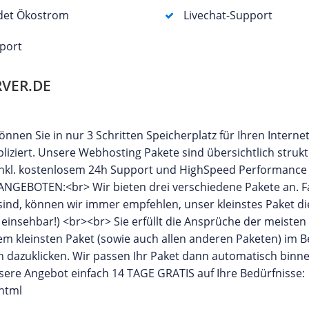
det Ökostrom
Livechat-Support
port
VER.DE
nen Sie in nur 3 Schritten Speicherplatz für Ihren Internet
iziert. Unsere Webhosting Pakete sind übersichtlich strukt
g inkl. kostenlosem 24h Support und HighSpeed Performance
EBOTEN:<br> Wir bieten drei verschiedene Pakete an. Fal
 sind, können wir immer empfehlen, unser kleinstes Paket di
 einsehbar!) <br><br> Sie erfüllt die Ansprüche der meiste
m kleinsten Paket (sowie auch allen anderen Paketen) im Be
 dazuklicken. Wir passen Ihr Paket dann automatisch binne
sere Angebot einfach 14 TAGE GRATIS auf Ihre Bedürfnisse:
.html