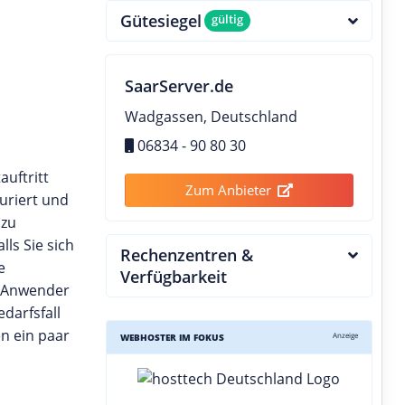
Gütesiegel
gültig
SaarServer.de
Wadgassen, Deutschland
06834 - 90 80 30
auftritt
Zum Anbieter
uriert und
 zu
ls Sie sich
Rechenzentren &
e
Verfügbarkeit
n Anwender
darfsfall
n ein paar
Anzeige
WEBHOSTER IM FOKUS