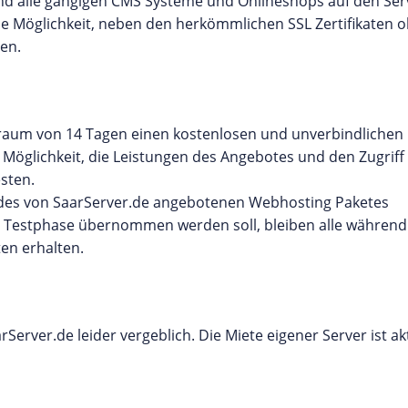
nd alle gängigen CMS Systeme und Onlineshops auf den Ser
die Möglichkeit, neben den herkömmlichen SSL Zertifikaten 
ren.
traum von 14 Tagen einen kostenlosen und unverbindlichen
 Möglichkeit, die Leistungen des Angebotes und den Zugriff
sten.
 des von SaarServer.de angebotenen Webhosting Paketes
ie Testphase übernommen werden soll, bleiben alle während
n erhalten.
erver.de leider vergeblich. Die Miete eigener Server ist akt