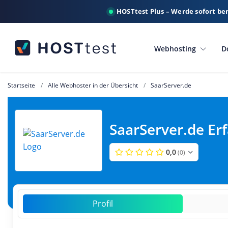
HOSTtest Plus – Werde sofort be
Webhosting
D
Startseite
Alle Webhoster in der Übersicht
SaarServer.de
SaarServer.de Er
0,0
(0)
Profil