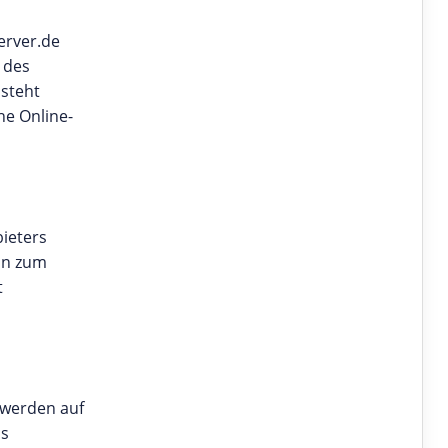
erver.de
 des
 steht
he Online-
bieters
on zum
t
 werden auf
as