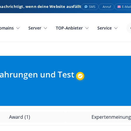
nachrichtigt, wenn deine Website ausfällt
SMS
Anruf
E-Mai
omains
Server
TOP-Anbieter
Service
fahrungen und Test
Award
(1)
Expertenmeinun