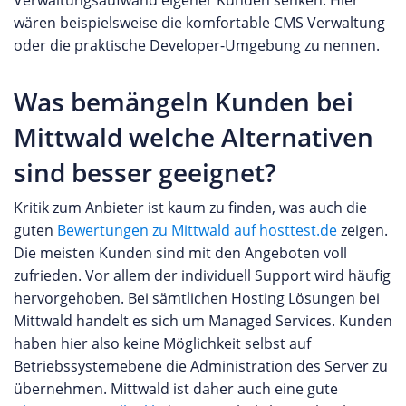
Verwaltungsaufwand eigener Kunden senken. Hier
dedizierten Servern stehen hingegen besonders
Preis-/Leistungsverhältnis ist sehr gut
wären beispielsweise die komfortable CMS Verwaltung
leistungsstarke Systeme der neusten Hardware
oder die praktische Developer-Umgebung zu nennen.
Generation mit uneingeschränkten Hardware
Kapazitäten für die eigenen Webprojekte zur
Was bemängeln Kunden bei
Verfügung. Auf diese Weise können beste
Performance und Qualität für höchste Ansprüche
Mittwald welche Alternativen
garantiert werden. Digitale Business Lösungen Die
dogado GmbH bietet darüber hinaus eine ganze
sind besser geeignet?
Reihe an Digitalen Business Lösungen speziell für
Kritik zum Anbieter ist kaum zu finden, was auch die
Firmenkunden an. Von der Organisation des
guten
Bewertungen zu Mittwald auf hosttest.de
zeigen.
digitalen Büros mit Microsoft Office 365 und
Die meisten Kunden sind mit den Angeboten voll
Sharepoint bis hin zu hoch verfügbaren Cloud
zufrieden. Vor allem der individuell Support wird häufig
Lösungen auf Basis von Amazon AWS oder
hervorgehoben. Bei sämtlichen Hosting Lösungen bei
Microsoft Azure. Sollte die Lösung „von der
Mittwald handelt es sich um Managed Services. Kunden
Stange“ nicht ausreichend sein, stellt dogado auch
haben hier also keine Möglichkeit selbst auf
gerne eine private Cloud Lösung bereit, die
Betriebssystemebene die Administration des Server zu
individuell auf die benötigte Infrastruktur des
übernehmen. Mittwald ist daher auch eine gute
Kunden zurechtgeschnitten werden kann. Sie