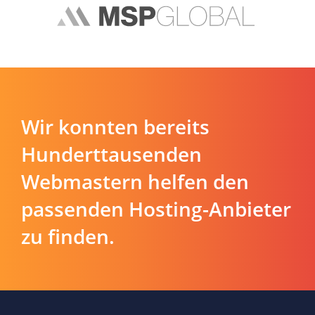
Wir konnten bereits
Hunderttausenden
Webmastern helfen den
passenden Hosting-Anbieter
zu finden.