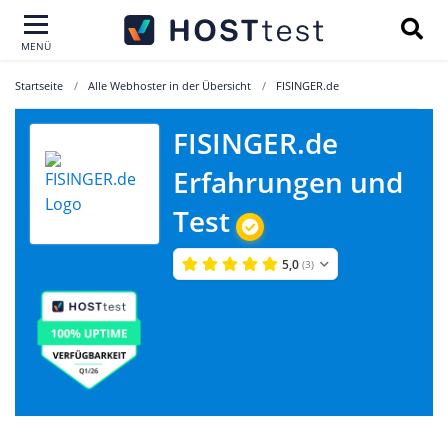
MENÜ
Startseite
Alle Webhoster in der Übersicht
FISINGER.de
FISINGER.de
Erfahrungen und
Test
5,0
(3)