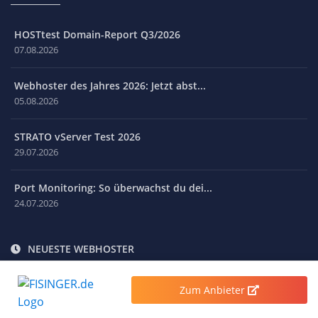
HOSTtest Domain-Report Q3/2026
07.08.2026
Webhoster des Jahres 2026: Jetzt abst...
05.08.2026
STRATO vServer Test 2026
29.07.2026
Port Monitoring: So überwachst du dei...
24.07.2026
NEUESTE WEBHOSTER
NetzLiving GmbH
Zum Anbieter
Fast4.IT