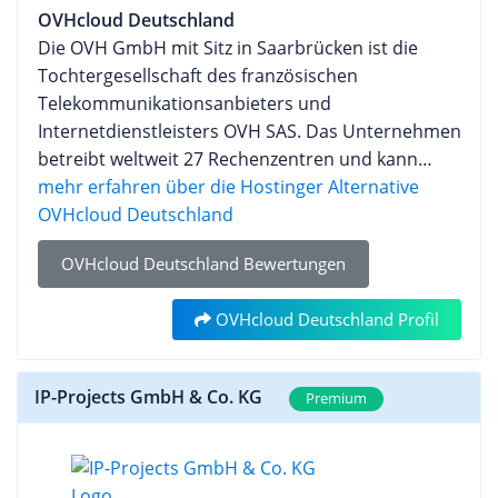
Raidboxes den Webserver NGINX mit einem
OVHcloud Deutschland
marktführenden Webhostern entwickelt. Das
Webpräsenz im Internet online bringen. Keine
zusätzlichen OPcache für eine
Die OVH GmbH mit Sitz in Saarbrücken ist die
Preis-Leistungsverhältnis de Produkte spricht eine
technischen Vorkenntnisse erforderlich und somit
Zwischenspeicherung der Daten. Support und
Tochtergesellschaft des französischen
große Kundenvielfalt an, besonders neue
optimal für Anfänger geeignet. Fortgeschrittenen
KundenbetreuungRaidboxes legt einen hohen
Telekommunikationsanbieters und
Homepage-Betreiber kommen mit der einfachem
Nutzern stehen mehrere Webspace Pakete mit
Wert auf Support und Kundenbetreuung und
Internetdienstleisters OVH SAS. Das Unternehmen
Funktionen gut zurecht. Pro und Contra
unterschiedlichen Leistungsparametern zur
zeichnet sich durch sehr niedrige Reaktionszeiten
betreibt weltweit 27 Rechenzentren und kann
redundanter Speicherplatz Server in Deutschland
Verfügung. Hier lassen sich ganz individuell die
von wenigen Minuten aus. Allerdings gilt dies
damit seinen Kunden eine Kapazität von über 1
mehr erfahren über die Hostinger Alternative
Traffic inklusive hervorragendes
gewünschten Webauftritte realisieren. Kunden,
ausschließlich für die öffentlichen Bürozeiten von
Million Servern bereitstellen. Als Teil des weltweit
OVHcloud Deutschland
Preis-/Leistungsverhältnis kompetenter Support
die ein bestimmtes CMS wie Wordpress nutzen
8:00 bis 22:00 an allen Tagen des Jahres,
tätigen Konzerns richtet sich das Angebot der
nur 1 Rechenzentrum Telefon-Support leicht
möchten, können sogar speziell auf diese Systeme
einschließlich Sonn- und Feiertagen. Als
OVHcloud Deutschland Bewertungen
OVH GmbH speziell an Kunden aus Deutschland.
eingeschränkt
zugeschnittene Tarife nutzen. Profis können E-
Kontaktmöglichkeiten steht neben einem Ticket-
Dabei wird ein breites Portfolio an Bereichen
Commerce Hosting Pakete wie Shopware Hosting
System ebenfalls der Live-Chat, E-Mail und Telefon
OVHcloud Deutschland Profil
abgedeckt das vom einfachen Webhosting über
oder Magento Hosting nutzen, um einen
zur Verfügung. FazitDas Angebot von Raidboxes
Server- und Cloudangebote bis hin zum
professionellen Onlineshop im Netz zu betreiben.
stellt optimale Voraussetzungen für ein betreutes
innovativen Digital Launch Pad, einem
Server Lösungen Bei den Server Produkten
Hosting von WordPress unter professionellen
IP-Projects GmbH & Co. KG
Premium
hauseigenen Startup-Beschleuniger, reicht.
können Kunden aus virtuellen Servern und
Bedingungen, beschränkt sich allerdings
Webhosting Pakete OVH bietet verschiedenste
dedizierten Servern wählen. Die günstigen VServer
ausschließlich auf diesen Content Mangement
Webhosting Pakete für Webprojekte jeder Größe
Lösungen sind dabei bereits für nur wenige Euro
System (CMS) für den praktischen Einsatz. Für die
an. Für nur wenige Euro pro Monat steht Kunden
im Monat erhältlich und bieten trotzdem volle