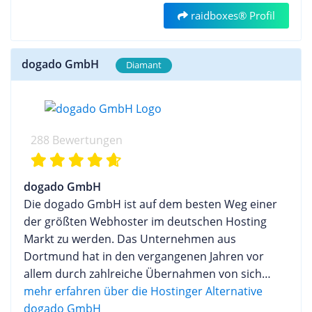
Pflanzen neuer Bäume zählt. Effizientes,
konzipiert sind. Kunden haben die Möglichkeit,
webgo steht Kundenzufriedenheit an erster Stelle.
raidboxes® Profil
zuverlässiges und ökologisches WordPress
sich für verschiedene Tarife zu entscheiden, die
Mit einem Telefon- und Live-Chat-Support stehen
HostingDas Unternehmen Raidboxes bietet keine
sich bei den Leistungskriterien wie Speicherplatz,
die Mitarbeiter von Montag bis Freitag in der Zeit
Dienstleistungen wie Virtual Private Server oder
Datenbanken oder Inklusivdomains
von 9 bis 20 Uhr bereit, Samstag, Sonntag und an
dogado GmbH
Diamant
Root Server an, sondern ausschließlich Webspace
unterscheiden. Als Bonus für fortgeschrittene
Feiertagen wird von 11 bis 18 Uhr Support
für das Hosting von WordPress in seiner
Anwender stellt STRATO auch verschiedene Online
gewährt. Die telefonische Hotline erreicht der
Basisinstallation oder mit Erweiterungen wie
Marketing Tools zur Verfügung, die sich optional
Anrufer zum Ortstarif, somit entstehen so gut wie
WooCommerce für Online-Shops. Zusätzlich zu
zu den Tarifen dazu buchen lassen. Mit dem
keine Gebühren. Der E-Mail-Support steht rund
288 Bewertungen
diesem Angebot agiert das Unternehmen
STRATO listingCoach kann die eigene Webpräsenz
um die Uhr zur Verfügung, webgo überzeugt mit
ebenfalls als Domainprovider, bei dem Kunden ein
in die wichtigsten Webverzeichnisse eingetragen
schneller Reaktion. Alle Anfragen werden fachlich
ausgewähltes Sortiment an Endungen wie .de, .eu
werden und mit dem STRATO rankingCoach lassen
kompetent beantwortet, durch den Einsatz von
dogado GmbH
oder .at sowie die populären Top Level Domains
sich Maßnahmen zur Suchmaschinenoptimierung
qualifizierten Mitarbeitern minimiert sich ein
Die dogado GmbH ist auf dem besten Weg einer
.com, .net, .org oder .info für einen fairen Preis
umsetzen, damit die eigene Webpräsenz im
ständiges Weiterleiten. Ausführliche Tutorials und
der größten Webhoster im deutschen Hosting
registrieren können.Vertragslaufzeiten und
Internet besser gefunden wird. Serversysteme für
umfangreiche FAQs stehen dem Anwender vom
Markt zu werden. Das Unternehmen aus
ZahlungssystemeDie Vertragslaufzeit bei
Profis Im breiten Angebot von STRATO findet man
ersten Schritt bis zum Fertig-Produkt zur Seite.
Dortmund hat in den vergangenen Jahren vor
Raidboxes ergibt sich aus dem von den Kunden
neben den klassischen Webspace Paketen auch
Rechenzentrum Für eine stabile und
allem durch zahlreiche Übernahmen von sich
gewählten Zahlungsintervall und beträgt in der
professionelle Serversysteme. Hier können zum
leistungsfähigen Service setzt webgo auf Rechner,
reden gemacht. Neben Busymouse und
mehr erfahren über die Hostinger Alternative
Regel einen Monat. Bei der Kündigung erweist sich
einen virtuelle Server auf Linux oder Windows
die mit IntelXeon CPUs ausgestattet sind.
Checkdomain wurde beispielsweise auch der
dogado GmbH