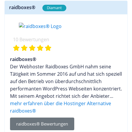
Webseiten richten. Mit dem Homepagebaukasten
Counter zeigt die Beliebtheit der Webseite und
raidboxes®
Diamant
können voll funktionsfähige Webseiten mit nur
Inhalte. Wer Wert legt auf ökologisches Hosting,
wenigen Klicks individuell zusammengestellt
findet mit webgo einen Hosting-Anbieter, der
werden. Ein ähnliches System wird auch für die
vollständig mit Ökostrom arbeitet. Gängige
Erstellung von Onlineshops angeboten. Auf diese
OpenSource-Anwendungen wie Joomla, Typo3,
Weise ermöglicht es STRATO auch Einsteigern ein
10 Bewertungen
WordPress oder Drupal, können mit wenigen
professionellen Webauftritt ins Internet zu
Klicks installiert werden. Sicherheit Die
bringen. Die einzelnen Tarife unterscheiden sich
Serverräume von webgo werden unter strengen
raidboxes®
lediglich im Funktionsumfang. Wer mehr
Sicherheitsbedingungen betrieben. Dazu gehört
Der Webhoster Raidboxes GmbH nahm seine
Funktionen wie etwa eine eBay & Amazon
eine ständige Überwachung, Notfallaggregate
Tätigkeit im Sommer 2016 auf und hat sich speziell
Anbindung bei Onlineshops benötigt, muss sich
überbrücken einen Stromausfall und für den Fall
auf den Betrieb von überdurchschnittlich
für einen höheren Tarif entscheiden. Webhosting
eines Brandes wurde eine hoch moderne
performanten WordPress Webseiten konzentriert.
für Fortgeschrittene Für fortgeschrittene Nutzer
Löschanlage installiert. Umfangreiche
Mit seinem Angebot richtet sich der Anbieter
bietet STRATO mehrere Webspace Pakete an.
Glasfaseranbindungen und Festplatten sorgen für
sowohl an kommerzielle wie private Kunden und
mehr erfahren über die Hostinger Alternative
Neben den klassischen Webhosting Paketen sind
ständige Erreichbarkeit und Absicherung der
legt hohen Wert auf professionelle Beratung wie
raidboxes®
dabei auch Tarife dabei, die speziell für die
Daten. Die Server sind durch Internet-Filter vor
auf ein klimapositives Hosting, zu dem ebenfalls
Erstellung von Webseiten mithilfe des beliebten
externen Attacken geschützt und verhindern eine
raidboxes® Bewertungen
die Aufforstung und Begrünung durch das
Content Management Systems WordPress
Überlastung der Dienste. Kundensupport Bei