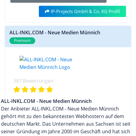
gerne eine private Cloud Lösung bereit, die
Komfortfunktionen zurückgreifen. So ist
individuelle Funktionen und Eigenschaften zu
individuell auf die benötigte Infrastruktur des
beispielsweise ein Webmailer enthalten, über den
IP-Projects GmbH & Co. KG Profil
kontrollieren. Dank der Virtualisierung können
Kunden zurechtgeschnitten werden kann. Sie
E-Mails von überall aus dem Internet abgerufen
sich dabei mehrere Kunden einen physikalischen
können auf unserer Webseite eine eigene
werden können, die Verwaltungsoberfläche ISPCP
Server teilen und auf diese Weise Kosten
Bewertung für dogado GmbH abgeben oder die
ALL-INKL.COM - Neue Medien Münnich
samt Web Statistik Applikation AWStats, ein 1-Klick
einsparen. Mit den dedizierten Servern stellt OVH
Erfahrungen anderer Kunden des Anbieters
Premium
Software Installer zur Installation häufig
seinen Kunden hingegen physikalische Server mit
durchlesen.
verwendeter Software und unlimitierter
exklusivem Zugriff zur Verfügung. Jeder Server
Trafficverbrauch. Neben Webspace Paketen
wird dabei nur von einem einzelnen Kunden
finden sich auch virtuelle Server und dedizierte
verwendet, sodass die vollständige
Server im Angebot der IP-Projects GmbH & Co.
Hardwareperformance für das eigene Projekt
KG. Im Bereich Housing können Kunden unserer
387 Bewertungen
genutzt werden kann. Cloud Angebote Die OVH
Erfahrung nach Stellplätze für eigene Server im
Public Cloud bietet eine Vielzahl an Cloud-
Miditower Format buchen oder eine bestimmte
Lösungen, die exakt nach Verbrauch abgerechnet
ALL-INKL.COM - Neue Medien Münnich
Anzahl an Höheneinheiten in einem Rack. Cluster
werden. Kunden können sich hier für eine
Der Anbieter ALL-INKL.COM - Neue Medien Münnich
Webhosting Angebote Die IP-Projects GmbH & Co.
praktische Komplettlösung entscheiden oder auf
gehört mit zu den bekanntesten Webhostern auf dem
KG bietet zusätzlich die Planung und
einzelne Cloud Bereiche wie Storage, Network
deutschen Markt. Das Unternehmen aus Sachsen ist seit
Implementierung von individuellen Cluster
oder Analytics zurückgreifen. Da die Ressourcen je
seiner Gründung im Jahre 2000 im Geschäft und hat sich
Systemen an. Dabei kommen folgende Varianten
nach Bedarf on demand zur Verfügung gestellt