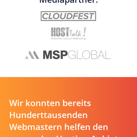
Wir konnten bereits
Hunderttausenden
Webmastern helfen den