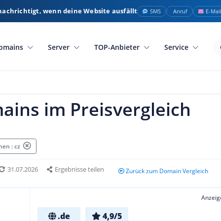
nachrichtigt, wenn deine Website ausfällt
SMS
Anruf
E-Mai
omains
Server
TOP-Anbieter
Service
ains im Preisvergleich
en : cz
31.07.2026
Ergebnisse teilen
Zurück zum Domain Vergleich
Anzeig
.de
4,9/5