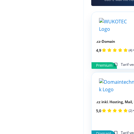
.cz-Domain
4,9
(4)
Tarif v
Premium
.cz inkl. Hosting, Mail,
5,0
(2)
Tarif v
Diamant