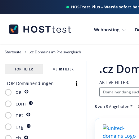
HOSTtest Plus – Werde sofort be
Webhosting
D
Startseite
.cz Domains im Preisvergleich
.cz Dom
TOP FILTER
MEHR FILTER
AKTIVE FILTER:
TOP-Domainendungen
de
Domainendung such
com
8
von 8 Angeboten.*
net
org
ch