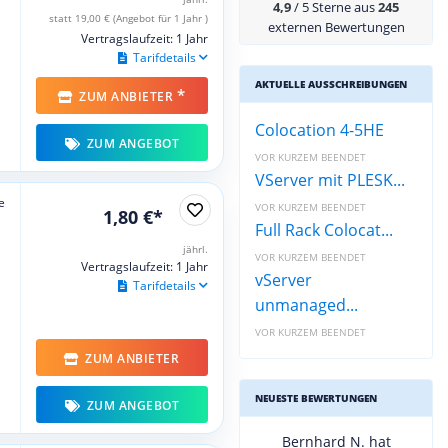
4,9
/ 5 Sterne aus
245
statt 19,00 € (Angebot für 1 Jahr )
externen Bewertungen
Vertragslaufzeit: 1 Jahr
Tarifdetails
AKTUELLE AUSSCHREIBUNGEN
*
ZUM ANBIETER
Colocation 4-5HE
ZUM ANGEBOT
VOR KURZEM BEENDET
VServer mit PLESK...
e
VOR KURZEM BEENDET
1,80 €*
Full Rack Colocat...
jährl.
VOR KURZEM BEENDET
Vertragslaufzeit: 1 Jahr
vServer
Tarifdetails
unmanaged...
VOR KURZEM BEENDET
ZUM ANBIETER
NEUESTE BEWERTUNGEN
ZUM ANGEBOT
Bernhard N. hat