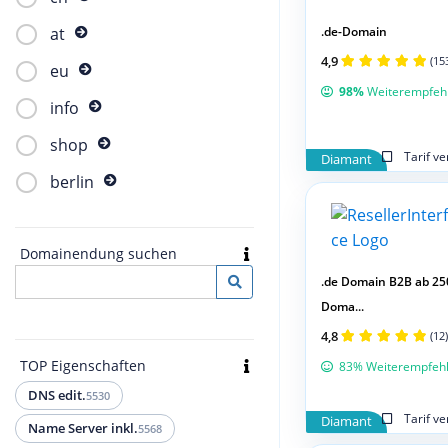
.de-Domain
at
4,9
(15
eu
98%
Weiterempfeh
info
shop
Tarif v
Diamant
berlin
Domainendung suchen
.de Domain B2B ab 25
Doma...
4,8
(12)
TOP Eigenschaften
83% Weiterempfeh
DNS edit.
5530
Tarif v
Diamant
Name Server inkl.
5568