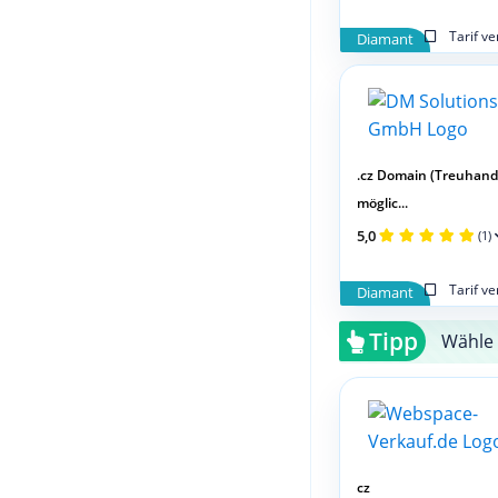
Tarif v
Diamant
.cz Domain (Treuhand
möglic...
5,0
(1)
Tarif v
Diamant
Tipp
Wähle 
cz