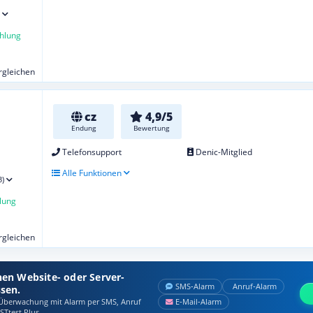
hlung
ergleichen
cz
4,9/5
Endung
Bewertung
Telefonsupport
Denic-Mitglied
Alle Funktionen
3)
lung
ergleichen
nen Website- oder Server-
SMS‑Alarm
Anruf‑Alarm
ssen.
berwachung mit Alarm per SMS, Anruf
E‑Mail‑Alarm
STtest Plus.