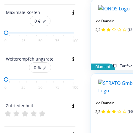
Maximale Kosten
0
€
.de Domain
2,2
(12
0
25
50
75
100
Weiterempfehlungsrate
Tarif v
Diamant
0
%
0
25
50
75
100
.de Domain
Zufriedenheit
3,3
(19