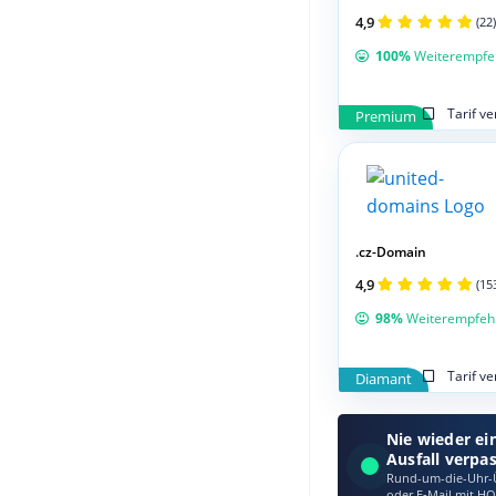
4,9
(22)
100%
Weiterempfe
Tarif v
Premium
.cz-Domain
4,9
(15
98%
Weiterempfeh
Tarif v
Diamant
Nie wieder ei
Ausfall verpa
Rund-um-die-Uhr-Ü
oder E‑Mail mit HO