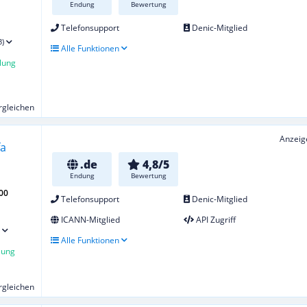
Endung
Bewertung
Telefonsupport
Denic-Mitglied
3)
Alle Funktionen
lung
ergleichen
Anzeig
.de
4,8/5
Endung
Bewertung
00
Telefonsupport
Denic-Mitglied
ICANN-Mitglied
API Zugriff
Alle Funktionen
lung
ergleichen