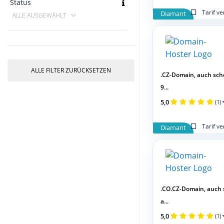
Status
Tarif v
Diamant
ALLE AUSGEWÄHLT
ALLE FILTER ZURÜCKSETZEN
.CZ-Domain, auch sch
9...
5,0
(1)
Tarif v
Diamant
.CO.CZ-Domain, auch
a...
5,0
(1)