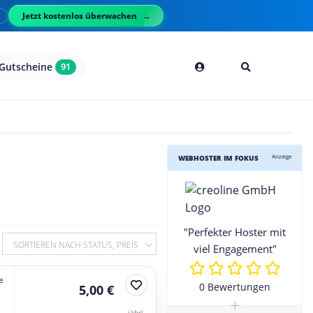
Jetzt kostenlos überwachen
l
Gutscheine
91
Anzeige
WEBHOSTER IM FOKUS
"Perfekter Hoster mit
SORTIEREN NACH STATUS, PREIS
viel Engagement"
e
0 Bewertungen
5,00 €
+
jährl.