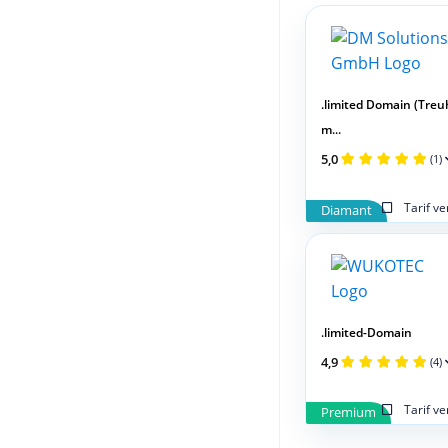
.limited Domain (Tre
m...
5,0
(1)
Tarif v
Diamant
.limited-Domain
4,9
(4)
Tarif v
Premium