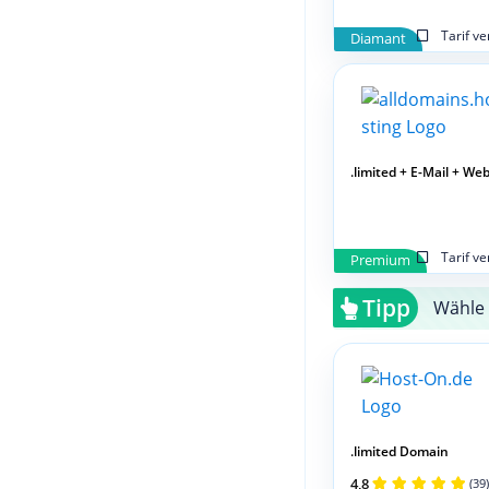
Tarif v
Diamant
.limited + E-Mail + We
Tarif v
Premium
Tipp
Wähle 
.limited Domain
4,8
(39)