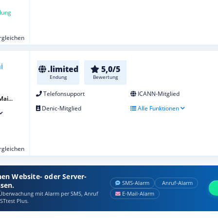
lung
ergleichen
.limited
5,0/5
Endung
Bewertung
Telefonsupport
ICANN-Mitglied
Mai...
Denic-Mitglied
Alle Funktionen
ergleichen
nen Website- oder Server-
SMS‑Alarm
Anruf‑Alarm
ssen.
berwachung mit Alarm per SMS, Anruf
E‑Mail‑Alarm
STtest Plus.