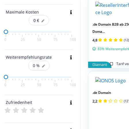
Maximale Kosten
0
€
.de Domain B2B ab 25
Doma...
0
25
50
75
100
4,8
(12)
83% Weiterempfeh
Weiterempfehlungsrate
Tarif v
Diamant
0
%
0
25
50
75
100
.de Domain
2,2
(12
Zufriedenheit