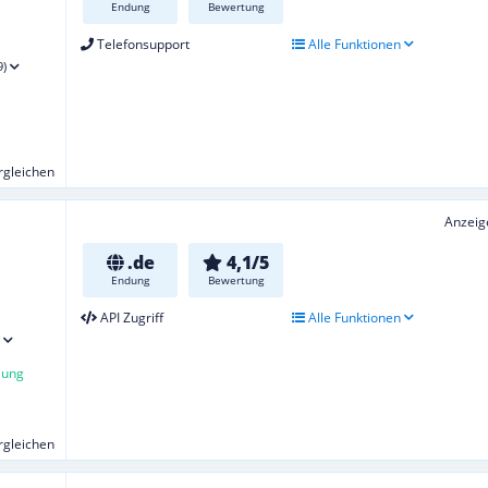
Endung
Bewertung
Telefonsupport
Alle Funktionen
9)
ergleichen
Anzeig
.de
4,1/5
Endung
Bewertung
API Zugriff
Alle Funktionen
lung
ergleichen