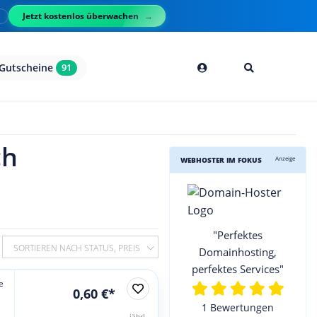
Jetzt kostenlos überwachen
l
Gutscheine
91
ch
Anzeige
WEBHOSTER IM FOKUS
"Perfektes
SORTIEREN NACH STATUS, PREIS
Domainhosting,
perfektes Services"
e
0,60 €*
1 Bewertungen
jährl.