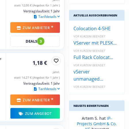
statt 12,00 € (Angebot für 1 Jahr )
Vertragslaufzeit: 1 Jahr
AKTUELLE AUSSCHREIBUNGEN
Tarifdetails
*
ZUM ANBIETER
Colocation 4-5HE
VOR KURZEM BEENDET
DEALS
3
VServer mit PLESK...
VOR KURZEM BEENDET
Full Rack Colocat...
e
1,18 €
VOR KURZEM BEENDET
vServer
jährl.
statt 14,27 € (Angebot für 1 Jahr )
unmanaged...
Vertragslaufzeit: 1 Jahr
VOR KURZEM BEENDET
Tarifdetails
*
ZUM ANBIETER
NEUESTE BEWERTUNGEN
ZUM ANGEBOT
Artem S. hat
IP-
Projects GmbH & Co.