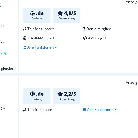
Anzeig
.de
4,8/5
Endung
Bewertung
00
Telefonsupport
Denic-Mitglied
ICANN-Mitglied
API Zugriff
Alle Funktionen
lung
ergleichen
Anzeig
.de
2,2/5
Endung
Bewertung
1)
Telefonsupport
Alle Funktionen