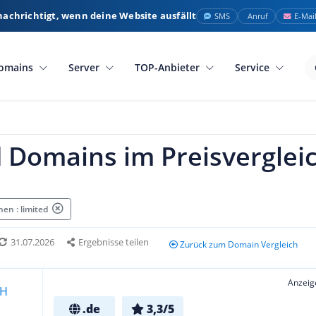
nachrichtigt, wenn deine Website ausfällt
SMS
Anruf
E-Mai
omains
Server
TOP-Anbieter
Service
d Domains im Preisverglei
en : limited
31.07.2026
Ergebnisse teilen
Zurück zum Domain Vergleich
Anzeig
.de
3,3/5