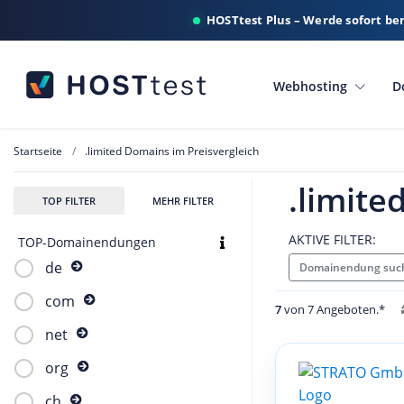
HOSTtest Plus – Werde sofort be
Webhosting
D
Startseite
.limited Domains im Preisvergleich
.limite
TOP FILTER
MEHR FILTER
AKTIVE FILTER:
TOP-Domainendungen
de
Domainendung such
com
7
von 7 Angeboten.*
net
org
ch