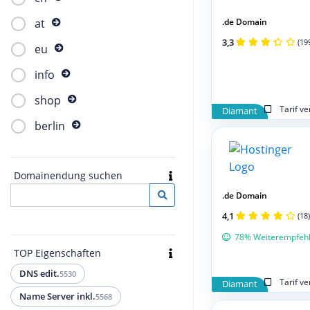
.de Domain
at
3,3
(19
eu
info
shop
Tarif v
Diamant
berlin
Domainendung suchen
.de Domain
4,1
(18)
78% Weiterempfeh
TOP Eigenschaften
DNS edit.
5530
Tarif v
Diamant
Name Server inkl.
5568