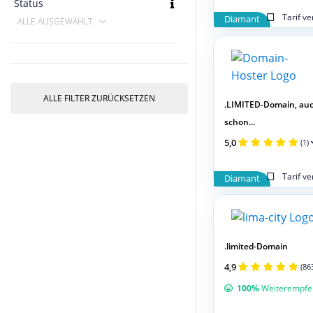
Status
Tarif v
Diamant
ALLE AUSGEWÄHLT
ALLE FILTER ZURÜCKSETZEN
.LIMITED-Domain, au
schon...
5,0
(1)
Tarif v
Diamant
.limited-Domain
4,9
(86
100%
Weiterempfe