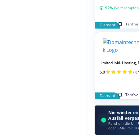
92%
Weiterempfeh
Tarif v
Diamant
.limited inkl. Hosting, 
5,0
(2)
Tarif v
Diamant
Nie wieder ei
Ausfall verpa
Rund-um-die-Uhr-Ü
oder E‑Mail mit HO