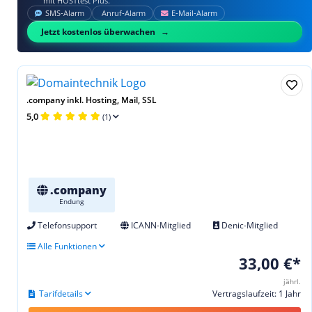
mit HOSTtest Plus.
SMS‑Alarm
Anruf‑Alarm
E‑Mail‑Alarm
Jetzt kostenlos überwachen
.company inkl. Hosting, Mail, SSL
5,0
(1)
.company
Endung
Telefonsupport
ICANN-Mitglied
Denic-Mitglied
Alle Funktionen
33,00 €*
jährl.
Tarifdetails
Vertragslaufzeit: 1 Jahr