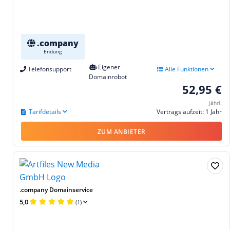
.company
Endung
Eigener
Telefonsupport
Alle Funktionen
Domainrobot
52,95 €
jährl.
Tarifdetails
Vertragslaufzeit: 1 Jahr
ZUM ANBIETER
.company Domainservice
5,0
(1)