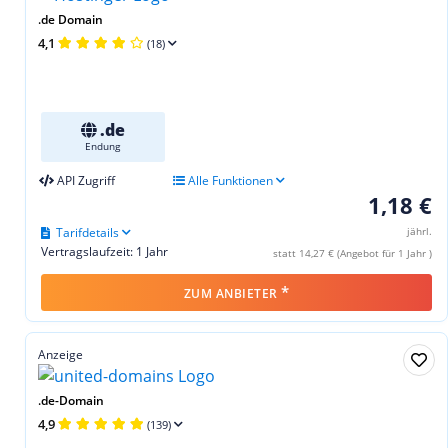
.de Domain
4,1
(18)
.de
Endung
API Zugriff
Alle Funktionen
1,18 €
Tarifdetails
jährl.
Vertragslaufzeit: 1 Jahr
statt 14,27 € (Angebot für 1 Jahr )
*
ZUM ANBIETER
Anzeige
.de-Domain
4,9
(139)