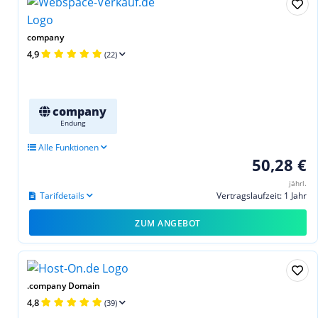
company
4,9
(22)
company
Endung
Alle Funktionen
50,28 €
jährl.
Tarifdetails
Vertragslaufzeit: 1 Jahr
ZUM ANGEBOT
.company Domain
4,8
(39)