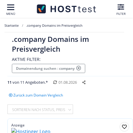
MENÜ
FILTER
Startseite
.company Domains im Preisvergleich
.company Domains im
Preisvergleich
AKTIVE FILTER:
Domainendung suchen : company
11
von 11 Angeboten.*
01.08.2026
Zurück zum Domain Vergleich
SORTIEREN NACH STATUS, PREIS
Anzeige