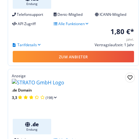
Endung
Telefonsupport
Denic-Mitglied
ICANN-Mitglied
API Zugriff
Alle Funktionen
1,80 €*
jährl.
Tarifdetails
Vertragslaufzeit: 1 Jahr
ZUM ANBIETER
Anzeige
.de Domain
3,3
(198)
.de
Endung