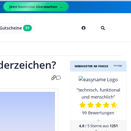
Jetzt kostenlos überwachen
l
Gutscheine
91
nderzeichen?
Anzeige
WEBHOSTER IM FOKUS
"technisch, funktional
und menschlich"
99 Bewertungen
+
4,8
/ 5 Sterne aus
1251