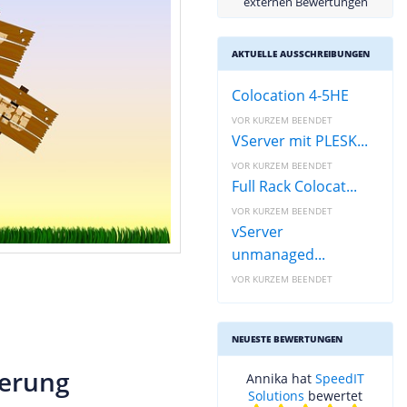
externen Bewertungen
AKTUELLE AUSSCHREIBUNGEN
Colocation 4-5HE
VOR KURZEM BEENDET
VServer mit PLESK...
VOR KURZEM BEENDET
Full Rack Colocat...
VOR KURZEM BEENDET
vServer
unmanaged...
VOR KURZEM BEENDET
NEUESTE BEWERTUNGEN
ierung
Annika hat
SpeedIT
Solutions
bewertet