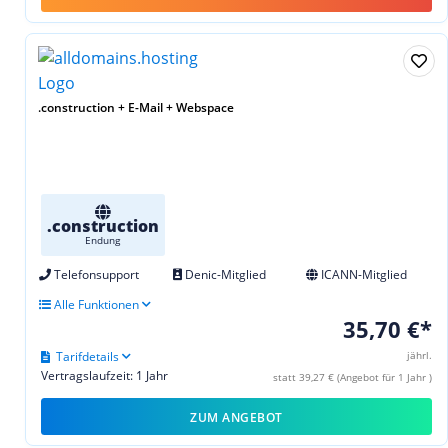
.construction + E-Mail + Webspace
.construction
Endung
Telefonsupport
Denic-Mitglied
ICANN-Mitglied
Alle Funktionen
35,70 €*
Tarifdetails
jährl.
Vertragslaufzeit: 1 Jahr
statt 39,27 € (Angebot für 1 Jahr )
ZUM ANGEBOT