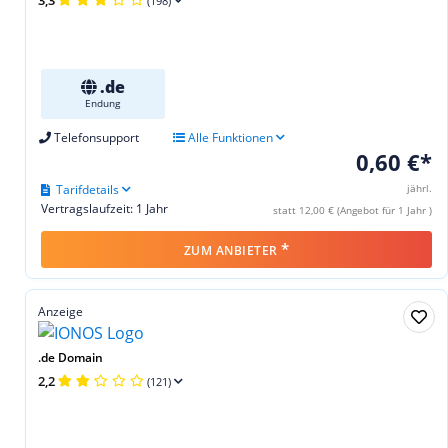
(198)
.de
Endung
Telefonsupport
Alle Funktionen
0,60 €*
Tarifdetails
jährl.
Vertragslaufzeit: 1 Jahr
statt 12,00 € (Angebot für 1 Jahr )
*
ZUM ANBIETER
Anzeige
.de Domain
2,2
(121)