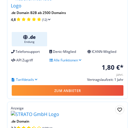
.de Domain B2B ab 2500 Domains
4,8
(12)
.de
Endung
Telefonsupport
Denic-Mitglied
ICANN-Mitglied
API Zugriff
Alle Funktionen
1,80 €*
jährl.
Tarifdetails
Vertragslaufzeit: 1 Jahr
ZUM ANBIETER
Anzeige
.de Domain
3,3