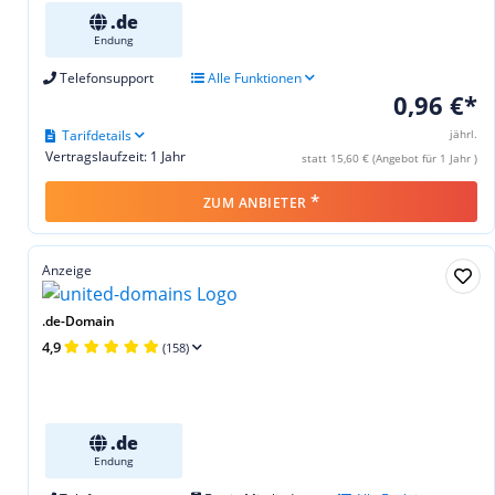
.de
Endung
Telefonsupport
Alle Funktionen
0,96 €*
Tarifdetails
jährl.
Vertragslaufzeit: 1 Jahr
statt 15,60 € (Angebot für 1 Jahr )
*
ZUM ANBIETER
Anzeige
.de-Domain
4,9
(158)
.de
Endung