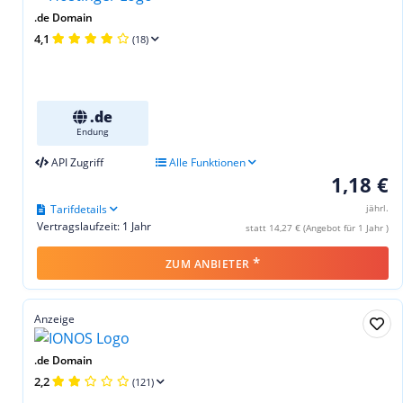
.de Domain
4,1
(18)
.de
Endung
API Zugriff
Alle Funktionen
1,18 €
Tarifdetails
jährl.
Vertragslaufzeit: 1 Jahr
statt 14,27 € (Angebot für 1 Jahr )
*
ZUM ANBIETER
Anzeige
.de Domain
2,2
(121)