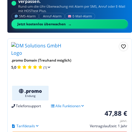
verpassen.
Rund-um-die-Uhr-Überwachung mit Alarm per SMS, Anruf oder E‑Mail
mit HOSTtest Plus.
SMS‑Alarm
Anruf‑Alarm
E‑Mail‑Alarm
Jetzt kostenlos überwachen
.promo Domain (Treuhand möglich)
5,0
(1)
.promo
Endung
Telefonsupport
Alle Funktionen
47,88 €
jährl.
Tarifdetails
Vertragslaufzeit: 1 Jahr