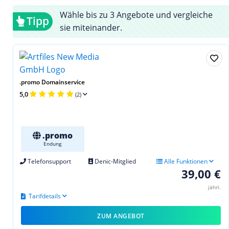
Wähle bis zu 3 Angebote und vergleiche
Tipp
sie miteinander.
.promo Domainservice
5,0
(2)
.promo
Endung
Telefonsupport
Denic-Mitglied
Alle Funktionen
39,00 €
jährl.
Tarifdetails
ZUM ANGEBOT