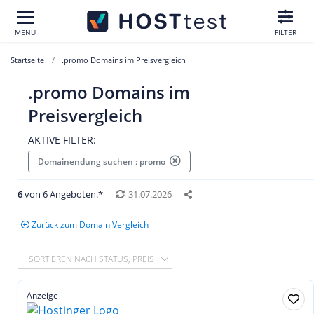
MENÜ
FILTER
Startseite
.promo Domains im Preisvergleich
.promo Domains im
Preisvergleich
AKTIVE FILTER:
Domainendung suchen : promo
6
von 6 Angeboten.*
31.07.2026
Zurück zum Domain Vergleich
SORTIEREN NACH STATUS, PREIS
Anzeige