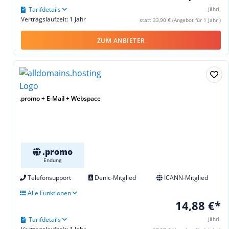
Tarifdetails
jährl.
Vertragslaufzeit: 1 Jahr
statt 33,90 € (Angebot für 1 Jahr )
ZUM ANBIETER
.promo + E-Mail + Webspace
.promo
Endung
Telefonsupport
Denic-Mitglied
ICANN-Mitglied
Alle Funktionen
14,88 €*
Tarifdetails
jährl.