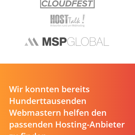
Wir konnten bereits
Hunderttausenden
Webmastern helfen den
passenden Hosting-Anbieter