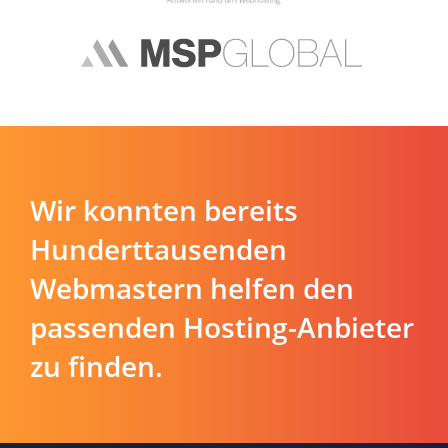
Wir konnten bereits
Hunderttausenden
Webmastern helfen den
passenden Hosting-Anbieter
zu finden.