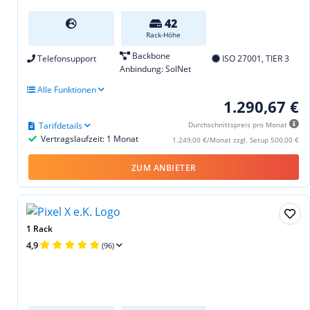
42
Rack-Höhe
Backbone
Telefonsupport
ISO 27001, TIER 3
Anbindung: SolNet
Alle Funktionen
1.290,67 €
Tarifdetails
Durchschnittspreis pro Monat
Vertragslaufzeit: 1 Monat
1.249,00 €/Monat zzgl. Setup 500,00 €
ZUM ANBIETER
1 Rack
4,9
(96)