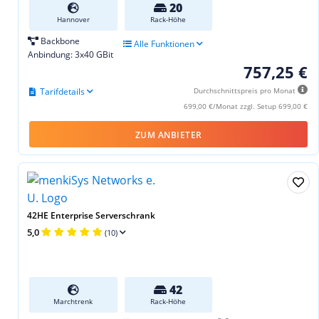
20
Hannover
Rack-Höhe
Backbone
Alle Funktionen
Anbindung: 3x40 GBit
757,25 €
Tarifdetails
Durchschnittspreis pro Monat
699,00 €/Monat zzgl. Setup 699,00 €
ZUM ANBIETER
42HE Enterprise Serverschrank
5,0
(10)
42
Marchtrenk
Rack-Höhe