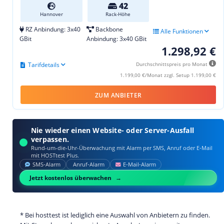
42
Hannover
Rack-Höhe
RZ Anbindung: 3x40
Backbone
Alle Funktionen
GBit
Anbindung: 3x40 GBit
1.298,92 €
Tarifdetails
Durchschnittspreis pro Monat
1.199,00 €/Monat zzgl. Setup 1.199,00 €
ZUM ANBIETER
Nie wieder einen Website- oder Server-Ausfall
verpassen.
Rund-um-die-Uhr-Überwachung mit Alarm per SMS, Anruf oder E‑Mail
mit HOSTtest Plus.
SMS‑Alarm
Anruf‑Alarm
E‑Mail‑Alarm
Jetzt kostenlos überwachen
* Bei hosttest ist lediglich eine Auswahl von Anbietern zu finden.