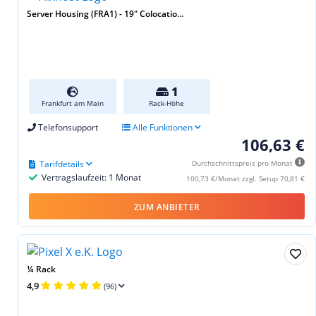
Server Housing (FRA1) - 19″ Colocatio...
1
Frankfurt am Main
Rack-Höhe
Telefonsupport
Alle Funktionen
106,63 €
Tarifdetails
Durchschnittspreis pro Monat
Vertragslaufzeit: 1 Monat
100,73 €/Monat zzgl. Setup 70,81 €
ZUM ANBIETER
¼ Rack
4,9
(96)