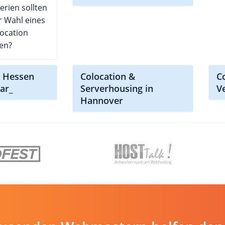
erien sollten
r Wahl eines
ocation
en?
n Hessen
Colocation &
C
ear_
Serverhousing in
V
Hannover