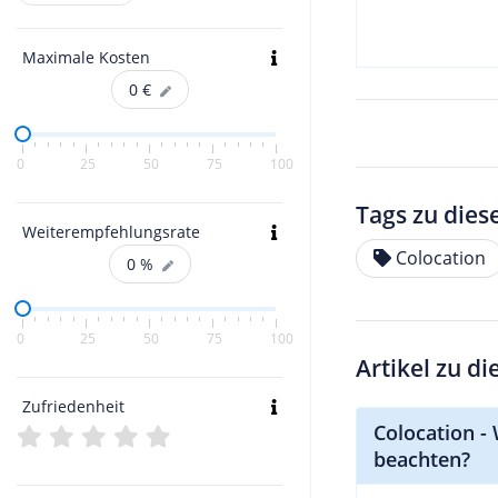
Maximale Kosten
0
€
0
25
50
75
100
Tags zu dies
Weiterempfehlungsrate
Colocation
0
%
0
25
50
75
100
Artikel zu d
Zufriedenheit
Colocation - 
beachten?