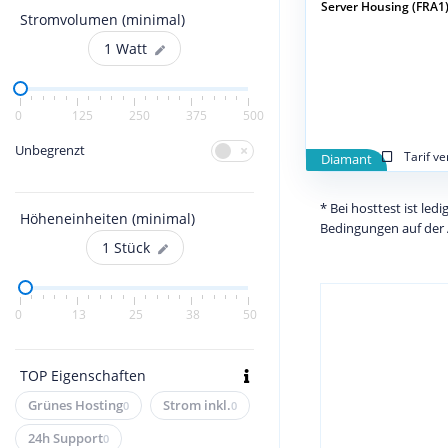
Server Housing (FRA1) 
Stromvolumen (minimal)
1
Watt
0
125
250
375
500
Unbegrenzt
Tarif v
Diamant
* Bei hosttest ist le
Höheneinheiten (minimal)
Bedingungen auf der 
1
Stück
0
13
25
38
50
TOP Eigenschaften
Grünes Hosting
Strom inkl.
0
0
24h Support
0