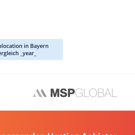
olocation in Bayern
ergleich _year_