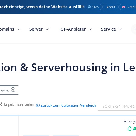
nachrichtigt, wenn deine Website ausfällt
SMS
Anruf
E-Mai
omains
Server
TOP-Anbieter
Service
ion & Serverhousing in Le
eipzig
Ergebnisse teilen
Zurück zum Colocation Vergleich
SORTIEREN NACH S
Anzeig