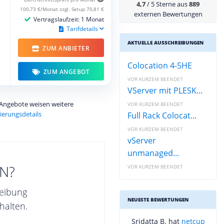
4,7
/ 5 Sterne aus
889
100,73 €/Monat zzgl. Setup 70,81 €
externen Bewertungen
Vertragslaufzeit: 1 Monat
Tarifdetails
AKTUELLE AUSSCHREIBUNGEN
ZUM ANBIETER
Colocation 4-5HE
ZUM ANGEBOT
VOR KURZEM BEENDET
VServer mit PLESK...
e Angebote weisen weitere
VOR KURZEM BEENDET
ierungsdetails
Full Rack Colocat...
VOR KURZEM BEENDET
vServer
unmanaged...
N?
VOR KURZEM BEENDET
reibung
NEUESTE BEWERTUNGEN
halten.
Sridatta B. hat
netcup