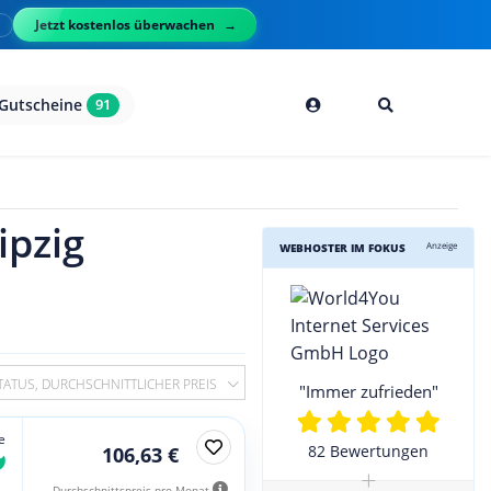
Jetzt kostenlos überwachen
l
Gutscheine
91
ipzig
Anzeige
WEBHOSTER IM FOKUS
TATUS, DURCHSCHNITTLICHER PREIS
"Immer zufrieden"
e
82 Bewertungen
106,63 €
+
Durchschnittspreis pro Monat