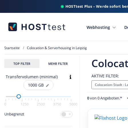
HOSTtest Plus – Werde sofort be
Webhosting
D
Startseite
Colocation & Serverhousing in Leipzig
Colocat
TOP FILTER
MEHR FILTER
AKTIVE FILTER:
Transfervolumen (minimal)
Colocation-Stadt : L
1000
GB
0
von 0 Angeboten.*
0
1250
2500
3750
5000
Unbegrenzt