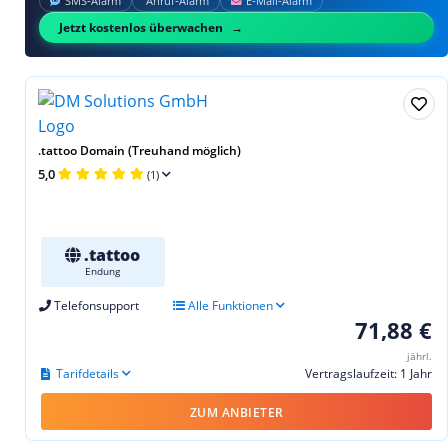
SMS‑Alarm
Anruf‑Alarm
E‑Mail‑Alarm
Jetzt kostenlos überwachen
.tattoo Domain (Treuhand möglich)
5,0
(1)
.tattoo
Endung
Telefonsupport
Alle Funktionen
71,88 €
jährl.
Tarifdetails
Vertragslaufzeit: 1 Jahr
ZUM ANBIETER