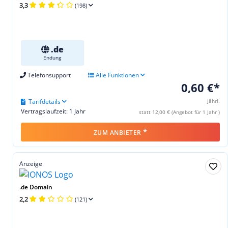
3,3
(198)
.de
Endung
Telefonsupport
Alle Funktionen
0,60 €*
Tarifdetails
jährl.
Vertragslaufzeit: 1 Jahr
statt 12,00 € (Angebot für 1 Jahr )
*
ZUM ANBIETER
Anzeige
.de Domain
2,2
(121)