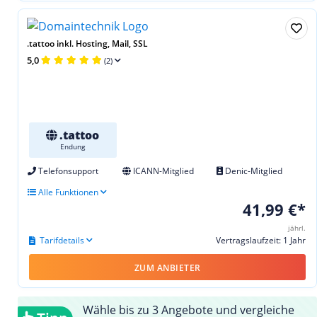
.tattoo inkl. Hosting, Mail, SSL
5,0
(2)
.tattoo
Endung
Telefonsupport
ICANN-Mitglied
Denic-Mitglied
Alle Funktionen
41,99 €*
jährl.
Tarifdetails
Vertragslaufzeit: 1 Jahr
ZUM ANBIETER
Wähle bis zu 3 Angebote und vergleiche