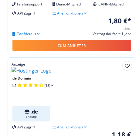
Telefonsupport
Denic-Mitglied
ICANN-Mitglied
API Zugriff
Alle Funktionen
1,80 €*
jährl.
Tarifdetails
Vertragslaufzeit: 1 Jahr
ZUM ANBIETER
Anzeige
.de Domain
4,1
(18)
.de
Endung
API Zugriff
Alle Funktionen
1,18 €