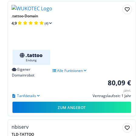
.tattoo-Domain
4,9
(4)
.tattoo
Endung
Eigener
Alle Funktionen
Domainrobot
80,09 €
jährl.
Tarifdetails
Vertragslaufzeit: 1 Jahr
ZUM ANGEBOT
nbiserv
TLD-TATTOO