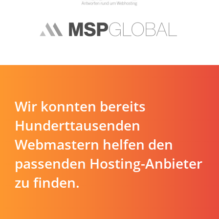
Wir konnten bereits
Hunderttausenden
Webmastern helfen den
passenden Hosting-Anbieter
zu finden.