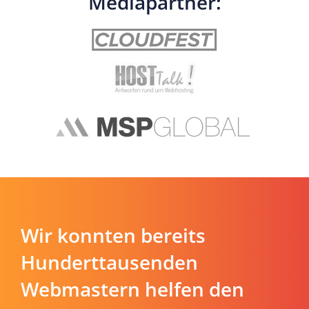
Mediapartner:
Wir konnten bereits
Hunderttausenden
Webmastern helfen den